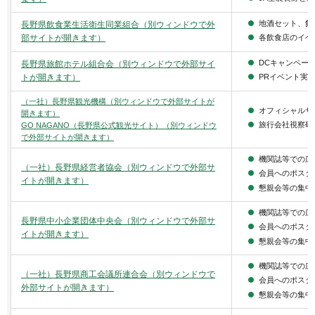
地酒セット、飲
長野県飲食業生活衛生同業組合（別ウィンドウで外
部サイトが開きます）
各飲食店のイベ
DCキャンペー
長野県旅館ホテル組合会（別ウィンドウで外部サイ
トが開きます）
PRイベント実
（一社）長野県観光機構（別ウィンドウで外部サイトが
オフィシャルサ
開きます）
旅行会社視察研
GO NAGANO（長野県公式観光サイト）（別ウィンドウ
で外部サイトが開きます）
機関誌等での広
（一社）長野県経営者協会（別ウィンドウで外部サ
会員へのポスタ
イトが開きます）
懇親会等の集中
機関誌等での広
長野県中小企業団体中央会（別ウィンドウで外部サ
会員へのポスタ
イトが開きます）
懇親会等の集中
機関誌等での広
（一社）長野県商工会議所連合会（別ウィンドウで
会員へのポスタ
外部サイトが開きます）
懇親会等の集中