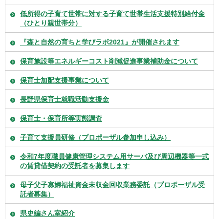
低所得の子育て世帯に対する子育て世帯生活支援特別給付金
（ひとり親世帯分）
『森と自然の育ちと学びラボ2021』が開催されます
保育施設等エネルギーコスト削減促進事業補助金について
保育士加配支援事業について
長野県保育士就職活動支援金
保育士・保育所等実態調査
子育て支援員研修（プロポーザル参加申し込み）
令和7年度職員健康管理システム用サーバ及び周辺機器等一式
の賃貸借契約の受託者を募集します
母子父子寡婦福祉資金未収金回収業務委託（プロポーザル受
託者募集）
県史編さん室紹介