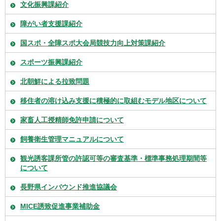
文化振興課紹介
障がい者支援課紹介
国スポ・全障スポ大会局競技力向上対策課紹介
スポーツ振興課紹介
北朝鮮による拉致問題
移住者の溶け込み支援に積極的に取組むモデル地区について
家畜人工授精師免許申請について
飼養衛生管理マニュアルについて
観光誘客課所管の許認可等の審査基準・標準事務処理期間等
について
長野県インバウンド推進協議会
MICE誘致促進事業補助金