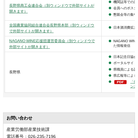
機関誌等での広
長野県商工会連合会（別ウィンドウで外部サイトが
会員へのポスタ
開きます）
懇親会等の集中
全国農業協同組合連合会長野県本部（別ウィンドウ
日本酒消費拡大
で外部サイトが開きます）
NAGANO WINE応援団運営委員会（別ウィンドウで
NAGANO W
た情報発信
外部サイトが開きます）
日本記念日協会
ポータルサイト
県職員による記
長野県
県広報等による
「信
ング
お問い合わせ
産業労働部産業技術課
電話番号：026-235-7196