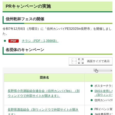
PRキャンペーンの実施
信州乾杯フェスの開催
令和7年12月8日（月曜日）に「信州カンパイFES2025in長野市」を開催しまし
た。
チラシ（PDF：1,398KB）
各団体のキャンペーン
画面サイズで表示
団体名
ポスターチラシ
長野県小売酒販組合連合会（信州カンパイfes）（別
SNSを使用し
（別ウィンドウ
ウィンドウで外部サイトが開きます）
信州カンパイF
PRイベント実
長野県酒造組合（別ウィンドウで外部サイトが開き
ます）
JA全農長野と