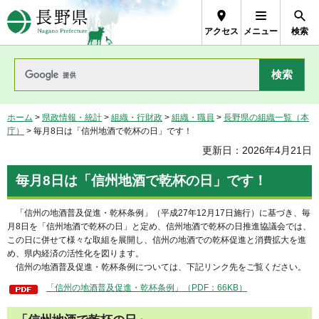
長野県Nagano Prefecture
アクセス
メニュー
検索
ホーム
>
県政情報・統計
>
組織・行財政
>
組織・職員
>
長野県の組織一覧（本
庁）
> 毎月8日は「信州地酒で乾杯の日」です！
更新日：2026年4月21日
毎月8日は「信州地酒で乾杯の日」です！
「信
州の地酒普及促進・乾杯条例」（平成27年12月17日施行）に基づき、毎
月8日を「信州地酒で乾杯の日」と定め、信州地酒で乾杯の日推進協議会では、
この日に併せて様々な取組を展開し、信州の地酒での乾杯促進と消費拡大を進
め、県内経済の活性化を図ります。
信
州の地酒普及促進・乾杯条例については、下記リンク先をご覧ください。
「信州の地酒普及促進・乾杯条例」（PDF：66KB）