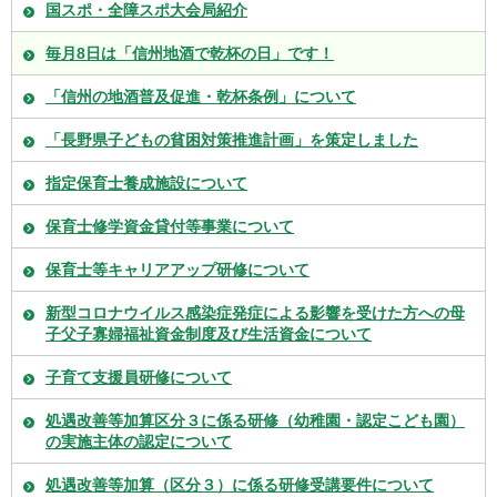
国スポ・全障スポ大会局紹介
毎月8日は「信州地酒で乾杯の日」です！
「信州の地酒普及促進・乾杯条例」について
「長野県子どもの貧困対策推進計画」を策定しました
指定保育士養成施設について
保育士修学資金貸付等事業について
保育士等キャリアアップ研修について
新型コロナウイルス感染症発症による影響を受けた方への母
子父子寡婦福祉資金制度及び生活資金について
子育て支援員研修について
処遇改善等加算区分３に係る研修（幼稚園・認定こども園）
の実施主体の認定について
処遇改善等加算（区分３）に係る研修受講要件について