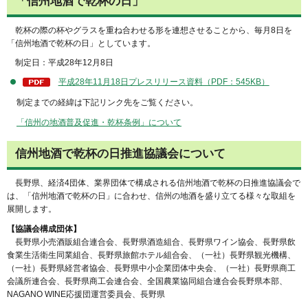
「信州地酒で乾杯の日」
乾
杯の際の杯やグラスを重ね合わせる形を連想させることから、毎月8日を
「信州地酒で乾杯の日」としています。
制
定日：平成28年12月8日
平成28年11月18日プレスリリース資料（PDF：545KB）
制定までの経緯は下記リンク先をご覧ください。
「信州の地酒普及促進・乾杯条例」について
信州地酒で乾杯の日推進協議会について
長
野県、経済4団体、業界団体で構成される信州地酒で乾杯の日推進協議会で
は、「信州地酒で乾杯の日」に合わせ、信州の地酒を盛り立てる様々な取組を
展開します。
【協議会構成団体】
長
野県小売酒販組合連合会、長野県酒造組合、長野県ワイン協会、長野県飲
食業生活衛生同業組合、長野県旅館ホテル組合会、（一社）長野県観光機構、
（一社）長野県経営者協会、長野県中小企業団体中央会、（一社）長野県商工
会議所連合会、長野県商工会連合会、全国農業協同組合連合会長野県本部、
NAGANO WINE応援団運営委員会、長野県