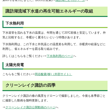
第63号を発刊しました。(8月1日更新)⇒
諏訪湖だよりのページ
へ
諏訪湖流域下水道の再生可能エネルギーの取組
下水熱利用
下水道管を流れる下水の温度は、年間を通じて20℃前後と安定しています。外
気と比較すると、冬暖かく夏冷たいという特徴があります。
下水熱利用は、この下水と外気温との温度差を利用して、冷暖房や給湯などに
利用し、省エネルギーを図る取り組みです。
詳しくはこちらをご覧ください⇒
下水熱利用のページ
へ
太陽光発電
こちらをご覧ください⇒
岡谷酸素(株)（外部サイト）
クリーンレイク諏訪の四季
クリーンレイク諏訪の春の風景をドローンで撮影しました。今後も各季節ごと
に撮影した動画を随時更新します。
⇒
クリーンレイク諏訪公開動画のページ
へ