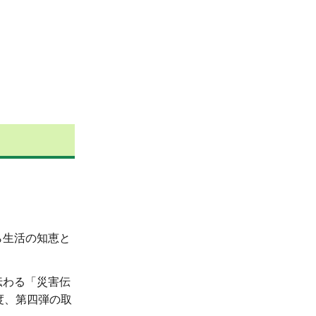
ら生活の知恵と
伝わる「災害伝
度、第四弾の取