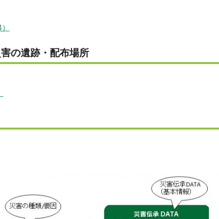
B）
災害の遺跡・配布場所
）