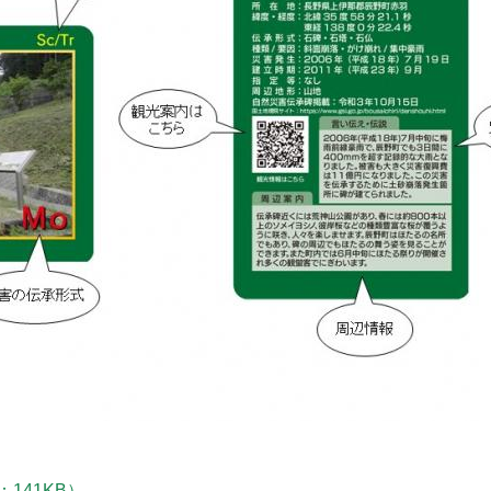
141KB）