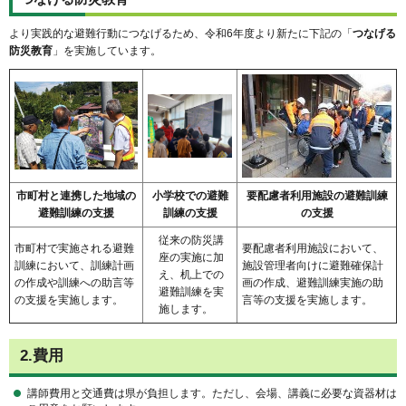
より実践的な避難行動につなげるため、令和6年度より新たに下記の「
つなげる
防災教育
」を実施しています。
市町村と連携した地域の
小学校での避難
要配慮者利用施設の避難訓練
避難訓練の支援
訓練の支援
の支援
従来の防災講
市町村で実施される避難
要配慮者利用施設において、
座の実施に加
訓練において、訓練計画
施設管理者向けに避難確保計
え、机上での
の作成や訓練への助言等
画の作成、避難訓練実施の助
避難訓練を実
の支援を実施します。
言等の支援を実施します。
施します。
2.費用
講師費用と交通費は県が負担します。ただし、会場、講義に必要な資器材は