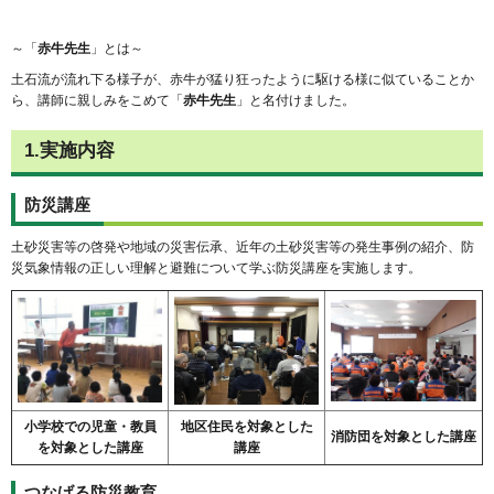
～「
赤牛先生
」とは～
土石流が流れ下る様子が、赤牛が猛り狂ったように駆ける様に似ていることか
ら、講師に親しみをこめて「
赤牛先生
」と名付けました。
1.実施内容
防災講座
土砂災害等の啓発や地域の災害伝承、近年の土砂災害等の発生事例の紹介、防
災気象情報の正しい理解と避難について学ぶ防災講座を実施します。
小学校での児童・教員
地区住民を対象とした
消防団を対象とした講座
を対象とした講座
講座
つなげる防災教育