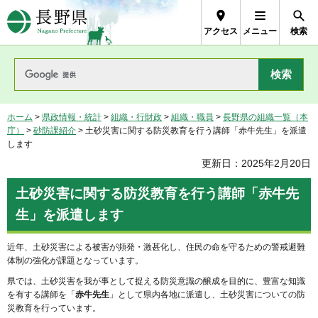
長野県Nagano Prefecture
アクセス
メニュー
検索
ホーム
>
県政情報・統計
>
組織・行財政
>
組織・職員
>
長野県の組織一覧（本
庁）
>
砂防課紹介
> 土砂災害に関する防災教育を行う講師「赤牛先生」を派遣
します
更新日：2025年2月20日
土砂災害に関する防災教育を行う講師「赤牛先
生」を派遣します
近年、土砂災害による被害が頻発・激甚化し、住民の命を守るための警戒避難
体制の強化が課題となっています。
県では、土砂災害を我が事として捉える防災意識の醸成を目的に、豊富な知識
を有する講師を「
赤牛先生
」として県内各地に派遣し、土砂災害についての防
災教育を行っています。