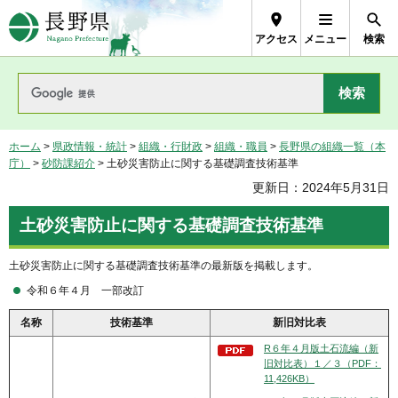
長野県Nagano Prefecture
アクセス
メニュー
検索
ホーム
>
県政情報・統計
>
組織・行財政
>
組織・職員
>
長野県の組織一覧（本
庁）
>
砂防課紹介
> 土砂災害防止に関する基礎調査技術基準
更新日：2024年5月31日
土砂災害防止に関する基礎調査技術基準
土砂災害防止に関する基礎調査技術基準の最新版を掲載します。
令和６年４月 一部改訂
名称
技術基準
新旧対比表
R６年４月版土石流編（新
旧対比表）１／３（PDF：
11,426KB）