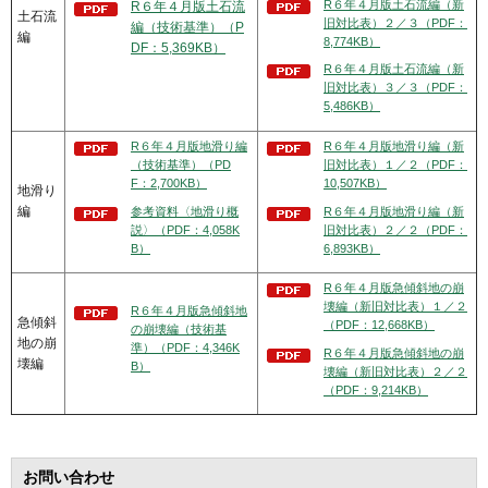
R６年４月版土石流編（新
R６年４月版土石流
土石流
旧対比表）２／３（PDF：
編（技術基準）（P
編
8,774KB）
DF：5,369KB）
R６年４月版土石流編（新
旧対比表）３／３（PDF：
5,486KB）
R６年４月版地滑り編
R６年４月版地滑り編（新
（技術基準）（PD
旧対比表）１／２（PDF：
F：2,700KB）
10,507KB）
地滑り
編
参考資料〈地滑り概
R６年４月版地滑り編（新
説〉（PDF：4,058K
旧対比表）２／２（PDF：
B）
6,893KB）
R６年４月版急傾斜地の崩
壊編（新旧対比表）１／２
R６年４月版急傾斜地
急傾斜
（PDF：12,668KB）
の崩壊編（技術基
地の崩
準）（PDF：4,346K
R６年４月版急傾斜地の崩
壊編
B）
壊編（新旧対比表）２／２
（PDF：9,214KB）
お問い合わせ