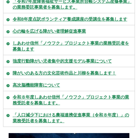
「令和7年度障害福祉サービス事業所台帳システム改修事業」
の業務委託事業者を募集します。
令和8年度点訳ボランティア養成講座の受講生を募集します
心の輪を広げる障がい者理解促進事業
しあわせ信州「ノウフク」プロジェクト事業の業務受託者を
募集します
強度行動障がい児者集中的支援モデル事業について
障がいのある方の文化芸術作品と川柳を募集します！
高次脳機能障害について
令和８年度しあわせ信州「ノウフク」プロジェクト事業の業
務受託者を募集します。
「人口減少下における農福連携促進事業（令和８年度）」の
業務受託者を募集します。