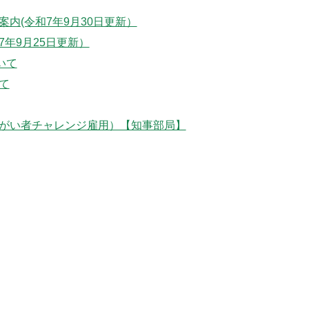
内(令和7年9月30日更新）
年9月25日更新）
いて
て
がい者チャレンジ雇用）【知事部局】