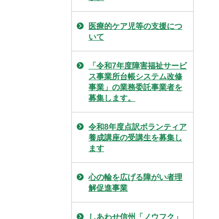
医療的ケア児等の支援につ
いて
「令和7年度障害福祉サービ
ス事業所台帳システム改修
事業」の業務委託事業者を
募集します。
令和8年度点訳ボランティア
養成講座の受講生を募集し
ます
心の輪を広げる障がい者理
解促進事業
しあわせ信州「ノウフク」