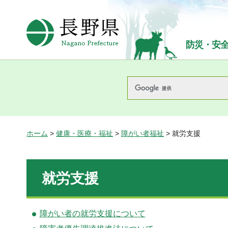
長野県Nagano Prefecture
防災・安
ホーム
>
健康・医療・福祉
>
障がい者福祉
> 就労支援
就労支援
障がい者の就労支援について