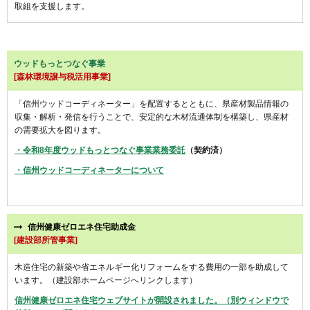
取組を支援します。
ウッドもっとつなぐ事業
[森林環境譲与税活用事業]
「信州ウッドコーディネーター」を配置するとともに、県産材製品情報の
収集・解析・発信を行うことで、安定的な木材流通体制を構築し、県産材
の需要拡大を図ります。
・令和8年度ウッドもっとつなぐ事業業務委託
（契約済）
・信州ウッドコーディネーターについて
信州健康ゼロエネ住宅助成金
[建設部所管事業]
木造住宅の新築や省エネルギー化リフォームをする費用の一部を助成して
います。（建設部ホームページへリンクします）
信州健康ゼロエネ住宅ウェブサイトが開設されました。（別ウィンドウで