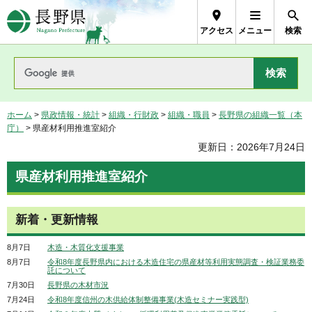
長野県Nagano Prefecture
アクセス
メニュー
検索
ホーム
>
県政情報・統計
>
組織・行財政
>
組織・職員
>
長野県の組織一覧（本
庁）
> 県産材利用推進室紹介
更新日：2026年7月24日
県産材利用推進室紹介
新着・更新情報
8月7日
木造・木質化支援事業
8月7日
令和8年度長野県内における木造住宅の県産材等利用実態調査・検証業務委
託について
7月30日
長野県の木材市況
7月24日
令和8年度信州の木供給体制整備事業(木造セミナー実践型)