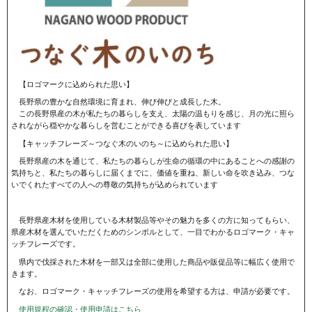
【ロゴマークに込められた思い】
長野県の豊かな自然環境に育まれ、伸び伸びと成長した木。
この長野県産の木が私たちの暮らしを支え、太陽の温もりを感じ、月の光に照ら
されながら穏やかな暮らしを営むことができる喜びを表しています
【キャッチフレーズ～つなぐ木のいのち～に込められた思い】
長野県産の木を通じて、私たちの暮らしが生命の循環の中にあることへの感謝の
気持ちと、私たちの暮らしに届くまでに、価値を重ね、新しい命を吹き込み、つな
いでくれたすべての人への尊敬の気持ちが込められています
長野県産木材を使用している木材製品等やその魅力を多くの方に知ってもらい、
県産木材を選んでいただくためのシンボルとして、一目でわかるロゴマーク・キャ
ッチフレーズです。
県内で伐採された木材を一部又は全部に使用した商品や販促品等に幅広く使用で
きます。
なお、ロゴマーク・キャッチフレーズの使用を希望する方は、申請が必要です。
使用規程の確認・使用申請はこちら