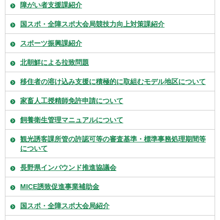
障がい者支援課紹介
国スポ・全障スポ大会局競技力向上対策課紹介
スポーツ振興課紹介
北朝鮮による拉致問題
移住者の溶け込み支援に積極的に取組むモデル地区について
家畜人工授精師免許申請について
飼養衛生管理マニュアルについて
観光誘客課所管の許認可等の審査基準・標準事務処理期間等
について
長野県インバウンド推進協議会
MICE誘致促進事業補助金
国スポ・全障スポ大会局紹介