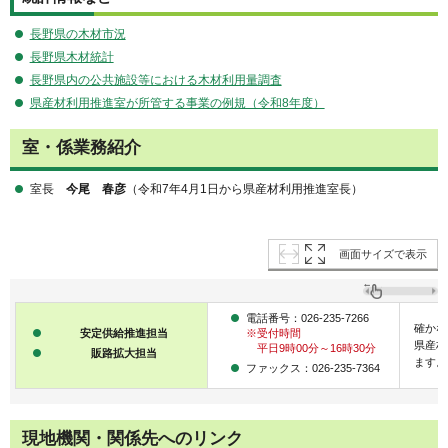
長野県の木材市況
長野県木材統計
長野県内の公共施設等における木材利用量調査
県産材利用推進室が所管する事業の例規（令和8年度）
室・係業務紹介
室長
今尾 春彦
（令和7年4月1日から県産材利用推進室長）
画面サイズで表示
電話番号：026-235-7266
確かな
安定供給推進担当
※受付時間
県産材
平日9時00分～16時30分
販路拡大担当
ます。
ファックス：026-235-7364
現地機関・関係先へのリンク