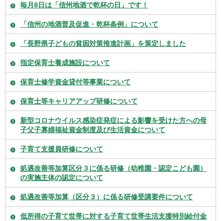
毎月8日は「信州地酒で乾杯の日」です！
「信州の地酒普及促進・乾杯条例」について
「長野県子どもの貧困対策推進計画」を策定しました
指定保育士養成施設について
保育士修学資金貸付等事業について
保育士等キャリアアップ研修について
新型コロナウイルス感染症発症による影響を受けた方への母
子父子寡婦福祉資金制度及び生活資金について
子育て支援員研修について
処遇改善等加算区分３に係る研修（幼稚園・認定こども園）
の実施主体の認定について
処遇改善等加算（区分３）に係る研修受講要件について
低所得の子育て世帯に対する子育て世帯生活支援特別給付金