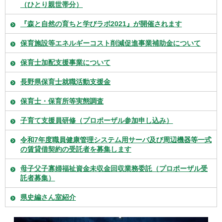
（ひとり親世帯分）
『森と自然の育ちと学びラボ2021』が開催されます
保育施設等エネルギーコスト削減促進事業補助金について
保育士加配支援事業について
長野県保育士就職活動支援金
保育士・保育所等実態調査
子育て支援員研修（プロポーザル参加申し込み）
令和7年度職員健康管理システム用サーバ及び周辺機器等一式
の賃貸借契約の受託者を募集します
母子父子寡婦福祉資金未収金回収業務委託（プロポーザル受
託者募集）
県史編さん室紹介