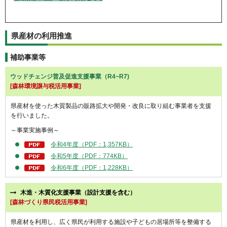
県産材の利用推進
補助事業等
ウッドチェンジ普及促進支援事業（R4~R7)
[森林環境譲与税活用事業]
県産材を使った木質製品の販路拡大や開発・改良に取り組む事業者を支援
を行いました。
～事業実施事例～
令和4年度（PDF：1,357KB）
令和5年度（PDF：774KB）
令和6年度（PDF：1,228KB）
木造・木質化支援事業（設計支援を含む）
[森林づくり県民税活用事業]
県産材を利用し、広く県民が利用する施設や子どもの居場所等を整備する