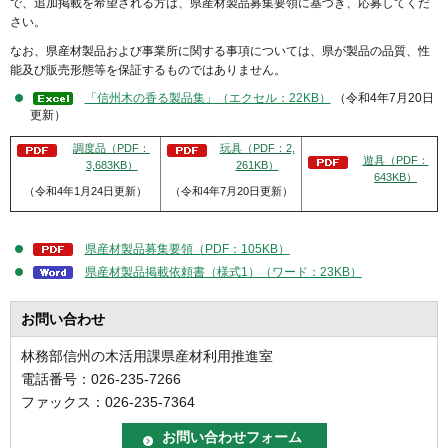
で、追加掲載を希望される方は、県産材製品募集要領に基づき、応募してくだ
さい。
なお、県産材製品および事業所に関する事項については、県が製品の品質、性
能及び販売形態等を保証するものではありません。
「信州木の香る製品集」（エクセル：22KB）
（令和4年7月20日
更新）
調度品（PDF：
玩具（PDF：2,
遊具（PDF：
3,683KB）
261KB）
643KB）
（令和4年1月24日更新）
（令和4年7月20日更新）
県産材製品募集要領（PDF：105KB）
県産材製品掲載依頼書（様式1）（ワード：23KB）
お問い合わせ
林務部信州の木活用課県産材利用推進室
電話番号：026-235-7266
ファックス：026-235-7364