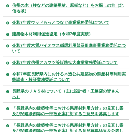
信州の木（柱などの建築用材、原板など）をお探しの方（北
信地域）
令和7年度ウッドもっとつなぐ事業業務委託について
建築物木材利用促進協定（令和7年度実績）
令和7年度木質バイオマス循環利用普及促進事業業務委託につ
いて
令和7年度信州アカマツ等販路拡大事業業務委託について
令和7年度長野県内における木造公共建築物の県産材等利用実
態調査・検証業務委託について
長野県のＪＡＳ材について（主に設計者・工務店の皆さん
へ）
「長野県内の建築物等における県産材利用方針」の見直し案
及び関連条例等の一部改正案に対するご意見を募集します
「長野県内の建築物等における県産材利用方針」の見直し案
及び関連条例等の一部改正案に対する意見募集結果を公表し