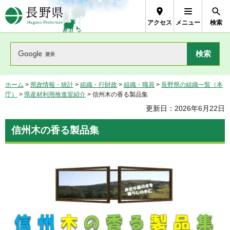
長野県Nagano Prefecture
アクセス
メニュー
検索
ホーム
>
県政情報・統計
>
組織・行財政
>
組織・職員
>
長野県の組織一覧（本
庁）
>
県産材利用推進室紹介
> 信州木の香る製品集
更新日：2026年6月22日
信州木の香る製品集