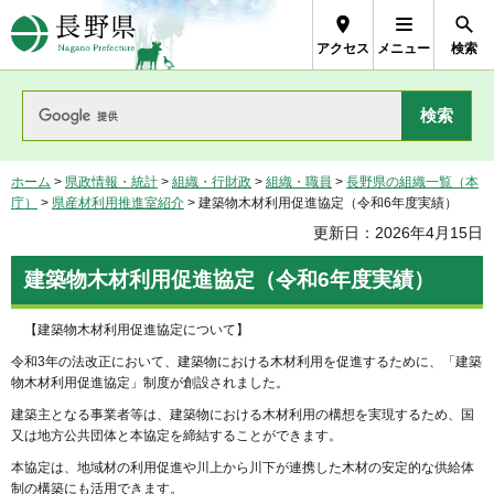
長野県Nagano Prefecture
アクセス
メニュー
検索
ホーム
>
県政情報・統計
>
組織・行財政
>
組織・職員
>
長野県の組織一覧（本
庁）
>
県産材利用推進室紹介
> 建築物木材利用促進協定（令和6年度実績）
更新日：2026年4月15日
建築物木材利用促進協定（令和6年度実績）
【建築物木材利用促進協定について】
令和3年の法改正において、建築物における⽊材利⽤を促進するために、「建築
物⽊材利⽤促進協定」制度が創設されました。
建築主となる事業者等は、建築物における⽊材利⽤の構想を実現するため、国
⼜は地⽅公共団体と本協定を締結することができます。
本協定は、地域材の利⽤促進や川上から川下が連携した⽊材の安定的な供給体
制の構築にも活⽤できます。