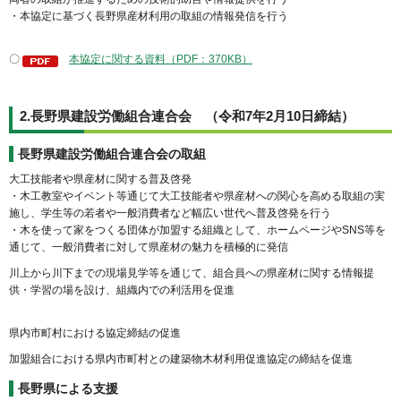
・本協定に基づく長野県産材利用の取組の情報発信を行う
〇
本協定に関する資料（PDF：370KB）
2.長野県建設労働組合連合会 （令和7年2月10日締結）
長野県建設労働組合連合会の取組
大工技能者や県産材に関する普及啓発
・木工教室やイベント等通じて大工技能者や県産材への関心を高める取組の実
施し、学生等の若者や一般消費者など幅広い世代へ普及啓発を行う
・木を使って家をつくる団体が加盟する組織として、ホームページやSNS等を
通じて、一般消費者に対して県産材の魅力を積極的に発信
川上から川下までの現場見学等を通じて、組合員への県産材に関する情報提
供・学習の場を設け、組織内での利活用を促進
県内市町村における協定締結の促進
加盟組合における県内市町村との建築物木材利用促進協定の締結を促進
長野県による支援