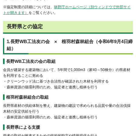
※協定制度の詳細については、
林野庁ホームページ（別ウィンドウで外部サイ
トが開きます）
をご覧ください。
長野県との協定
1.長野WB工法友の会 × 根羽村森林組合（令和6年9月4日締
結）
長野WB工法友の会の取組
会員が建築する建築物において、5年間で1,000m3（家40～50棟分）の県産材
を利用することに努める
・クリーンウッド法に基づき合法性が確認された木材を利用する
・森林資源の循環利用のため、協定者と連携し植林を行う
根羽村森林組合の取組
長野県産材の供給体制を整え、建築物の建設で求められる品質や量の合法伐採
木材の安定供給を行う
・森林資源の循環利用のため、協定者と連携し植林を行う
長野県による支援
両者の取組が推進するための技術的助言や情報提供を行う