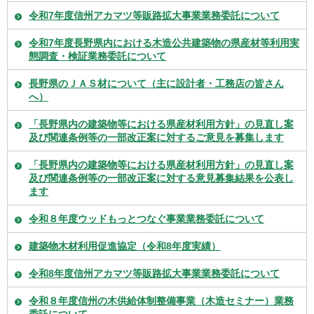
令和7年度信州アカマツ等販路拡大事業業務委託について
令和7年度長野県内における木造公共建築物の県産材等利用実
態調査・検証業務委託について
長野県のＪＡＳ材について（主に設計者・工務店の皆さん
へ）
「長野県内の建築物等における県産材利用方針」の見直し案
及び関連条例等の一部改正案に対するご意見を募集します
「長野県内の建築物等における県産材利用方針」の見直し案
及び関連条例等の一部改正案に対する意見募集結果を公表し
ます
令和８年度ウッドもっとつなぐ事業業務委託について
建築物木材利用促進協定（令和8年度実績）
令和8年度信州アカマツ等販路拡大事業業務委託について
令和８年度信州の木供給体制整備事業（木造セミナー）業務
委託について