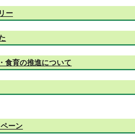
リー
た
・食育の推進について
ンペーン