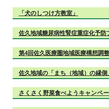
「犬のしつけ方教室」
佐久地域糖尿病性腎症重症化予防
第4回佐久医療圏地域医療構想調
佐久地域の「まち（地域）の縁側
さくさく野菜食べようキャンペ