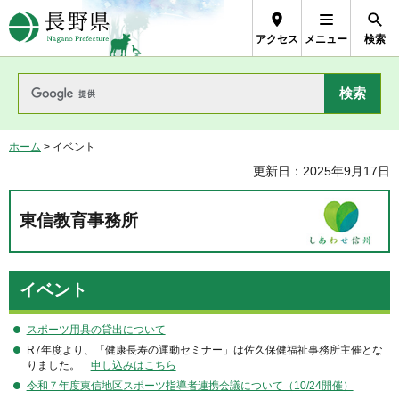
長野県Nagano Prefecture
アクセス
メニュー
検索
ホーム
> イベント
更新日：2025年9月17日
東信教育事務所
イベント
スポーツ用具の貸出について
R7年度より、「健康長寿の運動セミナー」は佐久保健福祉事務所主催とな
りました。
申し込みはこちら
令和７年度東信地区スポーツ指導者連携会議について（10/24開催）