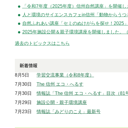
「令和7年度（2025年度）信州自然講座」を開催し
人と環境のサイエンスカフェin信州「動物からう
自然ふれあい講座「セミのぬけがらを探せ！2025
2025年施設公開＆親子環境講座を開催しました。（2
過去のトピックスはこちら
8月5日
学習交流事業（令和8年度）
7月30日
The 信州 エコ・へるす
7月30日
情報誌「The 信州 エコ・へるす」目次（8
7月29日
施設公開・親子環境講座
7月23日
情報誌「みどりのこえ」最新号