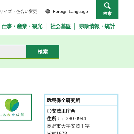
サイズ・色合い変更
Foreign Language
検索
仕事・産業・観光
社会基盤
県政情報・統計
環境保全研究所
〇安茂里庁舎
住所：
〒380-0944
長野市大字安茂里字
米村1978