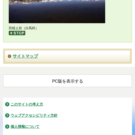
水わさび栽培（白馬村）
ドローンで撮影した稲尾（大町市）
りんごの花と蜜蜂（松川村）
シクラメン（松川村）
中綱湖（大町市）
水稲奨励品種決定ほの美山錦（大町市）
大出の秋（白馬村）
田植え前（白馬村）
サイトマップ
PC版を表示する
このサイトの考え方
ウェブアクセシビリティ方針
個人情報について