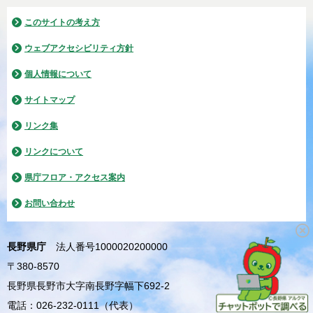
このサイトの考え方
ウェブアクセシビリティ方針
個人情報について
サイトマップ
リンク集
リンクについて
県庁フロア・アクセス案内
お問い合わせ
長野県庁
法人番号1000020200000
〒380-8570
長野県長野市大字南長野字幅下692-2
電話：026-232-0111（代表）