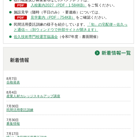
入校案内2027（PDF：1,584KB）
をご覧ください。
施設見学（随時（平日のみ）・要連絡）については、
見学案内（PDF：754KB）
をご確認ください。
民間活用委託訓練の様子を紹介しています。
「旬」の宅配便～佐久っ
と通信～（別ウィンドウで外部サイトが開きます）
佐久技術専門校運営協議会
（令和7年度：書面開催）
8月7日
合格発表
8月4日
産業人材カレッジスキルアップ講座
7月30日
民間活用委託訓練
7月30日
募集情報
7月17日