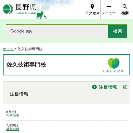
長野県Nagano Prefecture
アクセス
メニュー
検索
ホーム
> 佐久技術専門校
佐久技術専門校
8月7日
合格発表
7月30日
募集情報