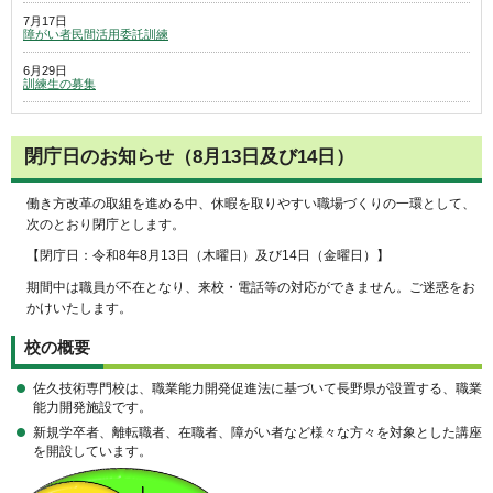
7月17日
障がい者民間活用委託訓練
6月29日
訓練生の募集
閉庁日のお知らせ（8月13日及び14日）
働き方改革の取組を進める中、休暇を取りやすい職場づくりの一環として、
次のとおり閉庁とします。
【閉庁日：令和8年8月13日（木曜日）及び14日（金曜日）】
期間中は職員が不在となり、来校・電話等の対応ができません。ご迷惑をお
かけいたします。
校の概要
佐久技術専門校は、職業能力開発促進法に基づいて長野県が設置する、職業
能力開発施設です。
新規学卒者、離転職者、在職者、障がい者など様々な方々を対象とした講座
を開設しています。