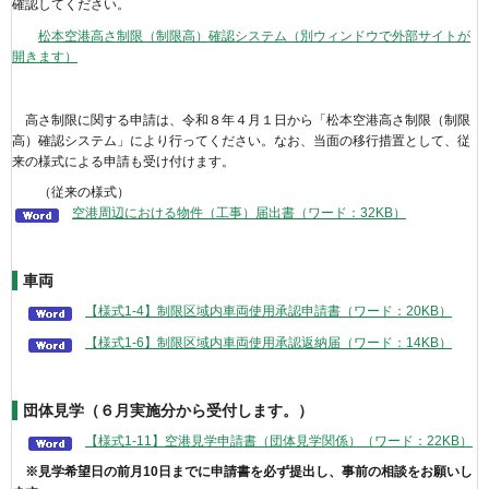
確認してください。
松本空港高さ制限（制限高）確認システム（別ウィンドウで外部サイトが
開きます）
高さ制限に関する申請は、令和８年４月１日から「松本空港高さ制限（制限
高）確認システム」により行ってください。なお、当面の移行措置として、従
来の様式による申請も受け付けます。
（従来の様式）
空港周辺における物件（工事）届出書（ワード：32KB）
車両
【様式1-4】制限区域内車両使用承認申請書（ワード：20KB）
【様式1-6】制限区域内車両使用承認返納届（ワード：14KB）
団体見学（６月実施分から受付します。）
【様式1-11】空港見学申請書（団体見学関係）（ワード：22KB）
※見学希望日の前月10日までに申請書を必ず提出し、事前の相談をお願いし