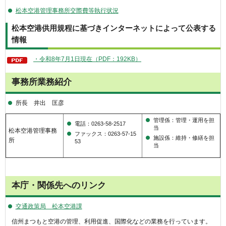
松本空港管理事務所交際費等執行状況
松本空港供用規程に基づきインターネットによって公表する
情報
・令和8年7月1日現在（PDF：192KB）
事務所業務紹介
所長 井出 匡彦
管理係：管理・運用を担
電話：0263-58-2517
当
松本空港管理事務
ファックス：0263-57-15
施設係：維持・修繕を担
所
53
当
本庁・関係先へのリンク
交通政策局 松本空港課
信州まつもと空港の管理、利用促進、国際化などの業務を行っています。