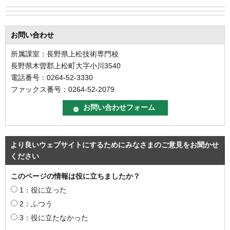
お問い合わせ
所属課室：長野県上松技術専門校
長野県木曽郡上松町大字小川3540
電話番号：0264-52-3330
ファックス番号：0264-52-2079
より良いウェブサイトにするためにみなさまのご意見をお聞かせ
ください
このページの情報は役に立ちましたか？
1：役に立った
2：ふつう
3：役に立たなかった