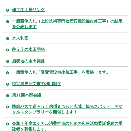
修了生工房リンク
一般競争入札（上松技術専門校受変電設備改修工事）の結果
を公表します
水人利図
段丘上の水田開発
扇状地の水田開発
一般競争入札「受変電設備改修工事」を実施します。
特定歴史公文書の利用制度
第11回本部会議
路線バスで巡ろう！信州まつもと広域 観光スポット デジ
タルスタンプラリーを開催します！
令和７年度エシカル消費推進のための広報活動委託業務の受
託者を募集します。