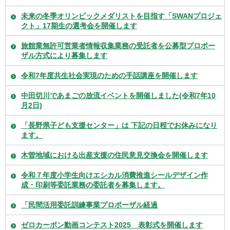
未来の冬季オリンピックメダリストを目指す「SWANプロジェ
クト」17期生の選考会を開催します
旅館業無許可営業者情報収集業務の受託者を公募型プロポー
ザル方式により募集します
令和7年度共生社会実現のための手話講座を開催します
中田切川であまごの放流イベントを開催しました(令和7年10
月2日)
「長野県子ども支援センター」は 下記の日程でお休みになり
ます。
木曽地域における出産支援の住民意見交換会を開催します
令和７年度小学生向けエシカル消費推進シールデザイン作
成・印刷等委託業務の委託者を募集します。
「民間活用委託訓練事業プロポーザル経過
ゼロカーボン動画コンテスト2025 表彰式を開催します