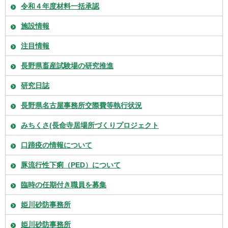
令和４年度材料一括承認
施設情報
注目情報
長野県畜産試験場の研究推進
研究日誌
長野県名古屋事務所交際費等執行状況
みちくさ(長命寺居場所づくりプロジェクト
口蹄疫の情報について
豚流行性下痢（PED）について
臨時の任期付き職員を募集
姫川砂防事務所
姫川砂防事務所