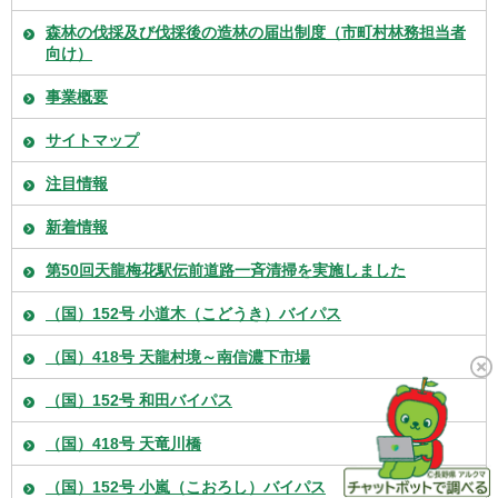
森林の伐採及び伐採後の造林の届出制度（市町村林務担当者
向け）
事業概要
サイトマップ
注目情報
新着情報
第50回天龍梅花駅伝前道路一斉清掃を実施しました
（国）152号 小道木（こどうき）バイパス
（国）418号 天龍村境～南信濃下市場
（国）152号 和田バイパス
（国）418号 天竜川橋
（国）152号 小嵐（こおろし）バイパス