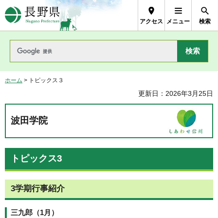
長野県Nagano Prefecture
アクセス
メニュー
検索
ホーム
> トピックス３
更新日：2026年3月25日
波田学院
トピックス3
3学期行事紹介
三九郎（1月）