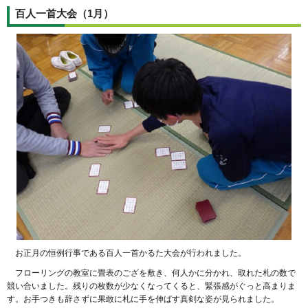
百人一首大会（1月）
お正月の恒例行事である百人一首かるた大会が行われました。
フローリングの教室に畳表のござを敷き、何人かに分かれ、取れた札の数で
競い合いました。残りの枚数が少なくなってくると、緊張感がぐっと高まりま
す。お手つきも辞さずに果敢に札に手を伸ばす真剣な姿が見られました。