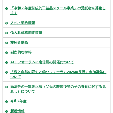
「令和７年度伝統的工芸品スクール事業」の受託者を募集し
ます
入札・契約情報
低入札価格調査情報
校紹介動画
副次的な学籍
ACEフオーラムin南信州の開催について
「森と自然の育ちと学びフォーラム2025in長野」参加募集に
ついて
民法等の一部改正法（父母の離婚後等の子の養育に関する見
直し）について
令和7年度
新着情報