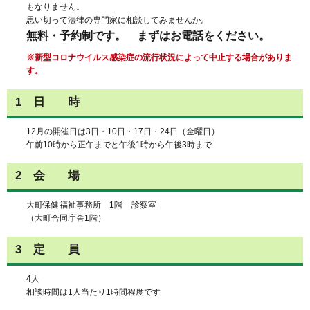
もなりません。
思い切って法律の専門家に相談してみませんか。
無料・予約制です。
ま
ずはお電話をください。
※新型コロナウイルス感染症の流行状況によって中止する場合がありま
す。
1
日
時
12月の開催日は3日・10日・17日・24日（金曜日）
午前10時から正午までと午後1時から午後3時まで
2
会
場
大町保健福祉事務所
1階
診察室
（大町合同庁舎1階）
3
定
員
4人
相談時間は1人当たり1時間程度です