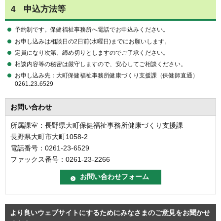
4
申
込方法等
予約制です。保健福祉事務所へ電話でお申込みください。
お申し込みは相談日の2日前(水曜日)までにお願いします。
定員になり次第、締め切りとしますのでご了承ください。
相談内容等の秘密は厳守しますので、安心してご相談ください。
お申し込み先：大町保健福祉事務所健康づくり支援課（保健師直通）
0261₋23₋6529
お問い合わせ
所属課室：長野県大町保健福祉事務所健康づくり支援課
長野県大町市大町1058-2
電話番号：0261-23-6529
ファックス番号：0261-23-2266
より良いウェブサイトにするためにみなさまのご意見をお聞かせ