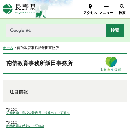
長野県Nagano Prefecture
アクセス
メニュー
検索
ホーム
> 南信教育事務所飯田事務所
南信教育事務所飯田事務所
7月23日
栄養教諭・学校栄養職員 授業づくり研修会
7月22日
養護教員基礎力向上研修会