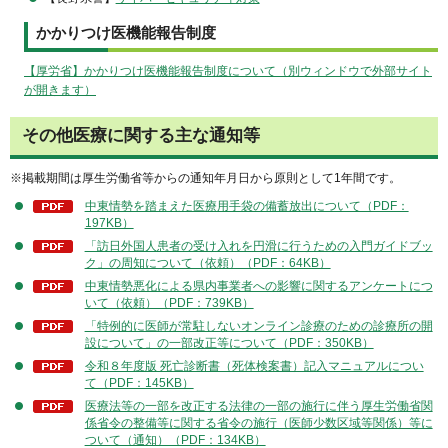
かかりつけ医機能報告制度
【厚労省】かかりつけ医機能報告制度について（別ウィンドウで外部サイト
が開きます）
その他医療に関する主な通知等
※掲載期間は厚生労働省等からの通知年月日から原則として1年間です。
中東情勢を踏まえた医療用手袋の備蓄放出について（PDF：
197KB）
「訪日外国人患者の受け入れを円滑に行うための入門ガイドブッ
ク」の周知について（依頼）（PDF：64KB）
中東情勢悪化による県内事業者への影響に関するアンケートにつ
いて（依頼）（PDF：739KB）
「特例的に医師が常駐しないオンライン診療のための診療所の開
設について」の一部改正等について（PDF：350KB）
令和８年度版 死亡診断書（死体検案書）記入マニュアルについ
て（PDF：145KB）
医療法等の一部を改正する法律の一部の施行に伴う厚生労働省関
係省令の整備等に関する省令の施行（医師少数区域等関係）等に
ついて（通知）（PDF：134KB）