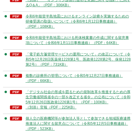
るQ＆A」（PDF：306KB）
令和6年能登半島地震におけるオンライン診療を実施するための
研修受講の取扱いについて（令和6年1月12日事務連絡）
（PDF：108KB）
令和6年能登半島地震における死体検案書の作成に関する留意事
項について（令和6年1月11日事務連絡）（PDF：64KB）
「電子処方箋管理サービスの運用について」の改正について（令
和5年12月28日医薬発1228第1号、医政発1228第2号、保発1228
第2号）（PDF：731KB）
複数の診療所の管理について（令和5年12月27日事務連絡）
（PDF：66KB）
「デジタル社会の形成を図るための規制改革を推進するための厚
生労働省関係省令の一部を改正する省令」の公布について（令和
5年12月26日医政発1226第1号）（PDF：100KB）
（別添）官報（PDF：225KB）
個人立の医療機関等が参加法人等として参加できる地域医療連携
推進法人に関する留意点について（令和5年12月5日事務連絡）
（PDF：523KB）