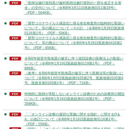
「医師法施行規則及び歯科医師法施行規則の一部を改正する省
令」の交付について（令和6年3月11日医政発0311第19号）
（PDF：564KB）
「新型コロナウイルス感染症に係る衛生検査所の臨時的な取扱い
について」等の廃止について（その2）（令和6年1月26日医政発
0126第1号）（PDF：50KB）
「新型コロナウイルス感染症に係る衛生検査所の臨時的な取扱い
について」等の廃止について（令和5年4月26日医政発0426第2
号）（PDF：65KB）
令和6年能登半島地震の被災に伴う巡回診療の医療法上の取扱い
について（令和6年1月19日医政総発0119第1号）（PDF：
88KB）
（参考）令和6年能登半島地震の被災に伴う医療法等の取扱いに
ついて（令和6年1月5日医政総発0105第2号、医政地発0105第4
号、医政支発0105第1号）（PDF：71KB）
特例的に医師が常駐しないオンライン診療のための診療所の開設
について（令和6年1月16日医政総発0116第2号）（PDF：
358KB）
「「オンライン診療の適切な実施に関する指針」に関するQ＆
A」の改訂について（令和6年1月16日医政総発0116第1号）
（PDF：55KB）
（別添）「「オンライン診療の適切な実施に関する指針」に関す