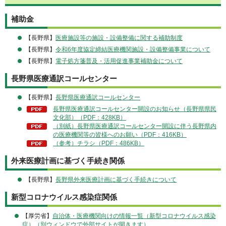
補助金
【長野県】
医療施設等の施設・設備整備に関する補助制度
【長野県】
令和6年度協定締結医療機関施設・設備整備事業について
【長野県】
電子処方箋普及・活用促進事業補助金について
長野県医療通訳コールセンター
【長野県】
長野県医療通訳コールセンター
長野県医療通訳コールセンター開設のお知らせ（長野県県民
文化部）（PDF：428KB）
（別紙）長野県医療通訳コールセンター開設に伴う長野県内
の医療機関等の皆様へのお願い（PDF：416KB）
（参考）チラシ（PDF：486KB）
外来医療計画に基づく手続き関係
【長野県】
長野県外来医療計画に基づく手続きについて
新型コロナウイルス感染症関係
【厚労省】
自治体・医療機関向けの情報一覧（新型コロナウイルス感染
症）（別ウィンドウで外部サイトが開きます）