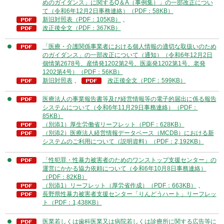
めのガイダンス」に関するQ＆A（事例集）」の一部改正につい
て（令和6年12月2日事務連絡）（PDF：58KB）
新旧対照表（PDF：105KB）
、
改正後全文（PDF：367KB）
「医療・介護関係事業者における個人情報の適切な取扱いのため
のガイダンス​」の一部改正について（通知）（令和6年12月2日
個情第2678号、産情発1202第2号、医薬発1202第1号、老発
1202第4号）（PDF：56KB）
新旧対照表
、
改正後全文（PDF：599KB）
医療法人の事業報告書等及び経営情報等の電子的届出に係る報告
システムについて（令和6年11月29日事務連絡）（PDF：
85KB）
（別添1）厚生労働省リーフレット（PDF：628KB）
（別添2）医療法人経営情報データベース（MCDB）における新
システムのご利用について（説明資料）（PDF：2,192KB）
「性犯罪・性暴力被害者のためのワンストップ支援センター」の
運営にかかる協力依頼について（令和6年10月8日事務連絡）
（PDF：82KB）
（別添1）リーフレット（厚労省作成）（PDF：663KB）
、
長野県性暴力被害者支援センター「りんどうハート」リーフレッ
ト（PDF：1,438KB）
医業若しくは歯科医業又は病院若しくは診療所に関する広告等に