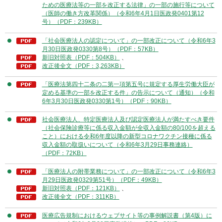
ための医療法等の一部を改正する法律」の一部の施行等について
（医師の働き方改革関係）（令和6年4月1日医政発0401第12
号）（PDF：239KB）
「社会医療法人の認定について」の一部改正について（令和6年3
月30日医政発0330第8号）（PDF：57KB）
新旧対照表（PDF：504KB）
、
改正後全文（PDF：3,263KB）
「医療法第四十二条の二第一項第五号に規定する厚生労働大臣が
定める基準の一部を改正する件」の告示について（通知）（令和
6年3月30日医政発0330第1号）（PDF：90KB）
社会医療法人、特定医療法人及び認定医療法人が満たすべき要件
（社会保険診療等に係る収入金額が全収入金額の80/100を超える
こと）における令和6年度以降の新型コロナワクチン接種に係る
収入金額の取扱いについて（令和6年3月29日事務連絡）
（PDF：72KB）
「医療法人の附帯業務について」の一部改正について（令和6年3
月29日医政発0329第51号）（PDF：49KB）
新旧対照表（PDF：121KB）
、
改正後全文（PDF：311KB）
医療広告規制におけるウェブサイト等の事例解説書（第4版）に