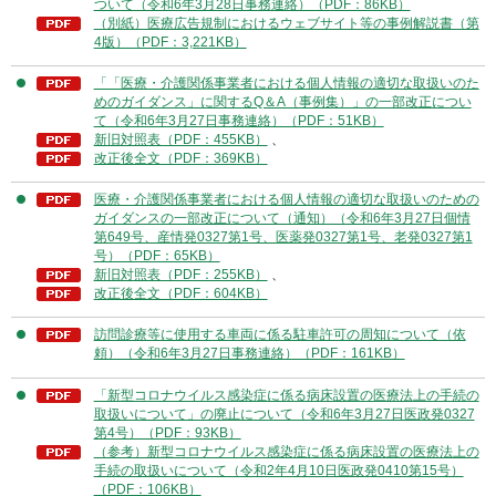
ついて（令和6年3月28日事務連絡）（PDF：86KB）
（別紙）医療広告規制におけるウェブサイト等の事例解説書（第
4版）（PDF：3,221KB）
「「医療・介護関係事業者における個人情報の適切な取扱いのた
めのガイダンス」に関するQ＆A（事例集）」の一部改正につい
て（令和6年3月27日事務連絡）（PDF：51KB）
新旧対照表（PDF：455KB）
、
改正後全文（PDF：369KB）
医療・介護関係事業者における個人情報の適切な取扱いのための
ガイダンス​の一部改正について（通知）（令和6年3月27日個情
第649号、産情発0327第1号、医薬発0327第1号、老発0327第1
号）（PDF：65KB）
新旧対照表（PDF：255KB）
、
改正後全文（PDF：604KB）
訪問診療等に使用する車両に係る駐車許可の周知について（依
頼）（令和6年3月27日事務連絡）（PDF：161KB）
「新型コロナウイルス感染症に係る病床設置の医療法上の手続の
取扱いについて」の廃止について（令和6年3月27日医政発0327
第4号）（PDF：93KB）
（参考）新型コロナウイルス感染症に係る病床設置の医療法上の
手続の取扱いについて（令和2年4月10日医政発0410第15号）
（PDF：106KB）