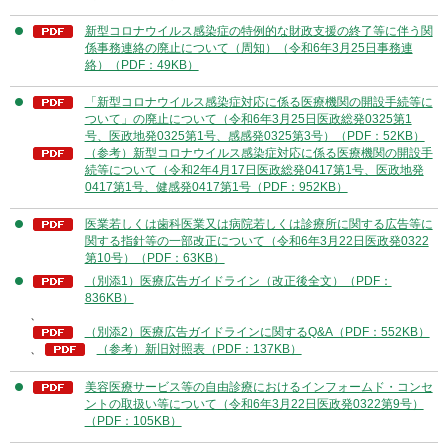
新型コロナウイルス感染症の特例的な財政支援の終了等に伴う関
係事務連絡の廃止について（周知）（令和6年3月25日事務連
絡）（PDF：49KB）
「新型コロナウイルス感染症対応に係る医療機関の開設手続等に
ついて」の廃止について（令和6年3月25日医政総発0325第1
号、医政地発0325第1号、感感発0325第3号）（PDF：52KB）
（参考）新型コロナウイルス感染症対応に係る医療機関の開設手
続等について（令和2年4月17日医政総発0417第1号、医政地発
0417第1号、健感発0417第1号（PDF：952KB）
医業若しくは歯科医業又は病院若しくは診療所に関する広告等に
関する指針等の一部改正について（令和6年3月22日医政発0322
第10号）（PDF：63KB）
（別添1）医療広告ガイドライン（改正後全文）（PDF：
836KB）
、
（別添2）医療広告ガイドラインに関するQ&A（PDF：552KB）
、
（参考）新旧対照表（PDF：137KB）
美容医療サービス等の自由診療におけるインフォームド・コンセ
ントの取扱い等について（令和6年3月22日医政発0322第9号）
（PDF：105KB）