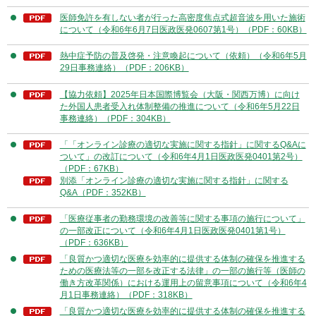
医師免許を有しない者が行った高密度焦点式超音波を用いた施術
について（令和6年6月7日医政医発0607第1号）（PDF：60KB）
熱中症予防の普及啓発・注意喚起について（依頼）（令和6年5月
29日事務連絡）（PDF：206KB）
【協力依頼】2025年日本国際博覧会（大阪・関西万博）に向け
た外国人患者受入れ体制整備の推進について（令和6年5月22日
事務連絡）（PDF：304KB）
「「オンライン診療の適切な実施に関する指針」に関するQ&Aに
ついて」の改訂について（令和6年4月1日医政医発0401第2号）
（PDF：67KB）
別添「オンライン診療の適切な実施に関する指針」に関する
Q&A（PDF：352KB）
「医療従事者の勤務環境の改善等に関する事項の施行について」
の一部改正について（令和6年4月1日医政医発0401第1号）
（PDF：636KB）
「良質かつ適切な医療を効率的に提供する体制の確保を推進する
ための医療法等の一部を改正する法律」の一部の施行等（医師の
働き方改革関係）における運用上の留意事項について（令和6年4
月1日事務連絡）（PDF：318KB）
「良質かつ適切な医療を効率的に提供する体制の確保を推進する