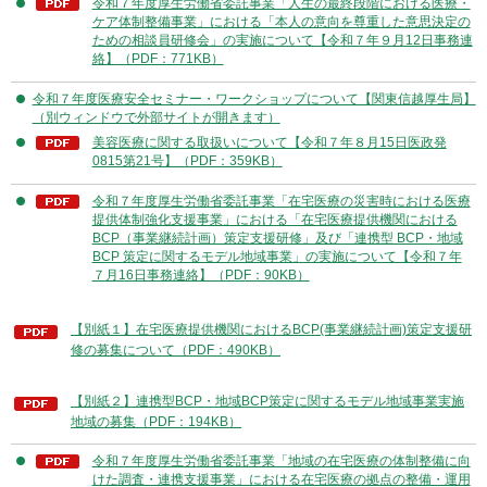
令和７年度厚生労働省委託事業「人生の最終段階における医療・
ケア体制整備事業」における「本人の意向を尊重した意思決定の
ための相談員研修会」の実施について【令和７年９月12日事務連
絡】（PDF：771KB）
令和７年度医療安全セミナー・ワークショップについて【関東信越厚生局】
（別ウィンドウで外部サイトが開きます）
美容医療に関する取扱いについて【令和７年８月15日医政発
0815第21号】（PDF：359KB）
令和７年度厚生労働省委託事業「在宅医療の災害時における医療
提供体制強化支援事業」における「在宅医療提供機関における
BCP（事業継続計画）策定支援研修」及び「連携型 BCP・地域
BCP 策定に関するモデル地域事業」の実施について【令和７年
７月16日事務連絡】（PDF：90KB）
【別紙１】在宅医療提供機関におけるBCP(事業継続計画)策定支援研
修の募集について（PDF：490KB）
【別紙２】連携型BCP・地域BCP策定に関するモデル地域事業実施
地域の募集（PDF：194KB）
令和７年度厚生労働省委託事業「地域の在宅医療の体制整備に向
けた調査・連携支援事業」における在宅医療の拠点の整備・運用