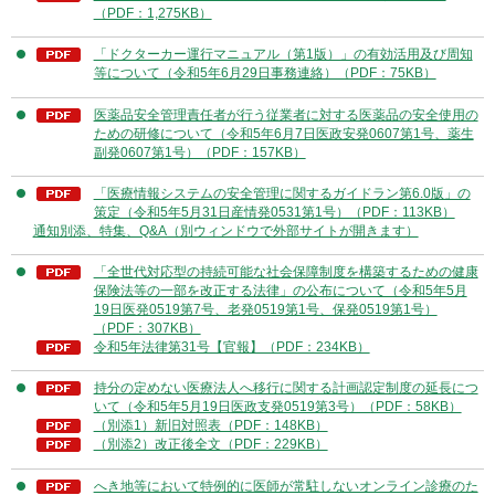
（PDF：1,275KB）
「ドクターカー運行マニュアル（第1版）」の有効活用及び周知
等について（令和5年6月29日事務連絡）（PDF：75KB）
医薬品安全管理責任者が行う従業者に対する医薬品の安全使用の
ための研修について（令和5年6月7日医政安発0607第1号、薬生
副発0607第1号）（PDF：157KB）
「医療情報システムの安全管理に関するガイドラン第6.0版」の
策定（令和5年5月31日産情発0531第1号）（PDF：113KB）
通知別添、特集、Q&A（別ウィンドウで外部サイトが開きます）
「全世代対応型の持続可能な社会保障制度を構築するための健康
保険法等の一部を改正する法律」の公布について（令和5年5月
19日医発0519第7号、老発0519第1号、保発0519第1号）
（PDF：307KB）
令和5年法律第31号【官報】（PDF：234KB）
持分の定めない医療法人へ移行に関する計画認定制度の延長につ
いて（令和5年5月19日医政支発0519第3号）（PDF：58KB）
（別添1）新旧対照表（PDF：148KB）
（別添2）改正後全文（PDF：229KB）
へき地等において特例的に医師が常駐しないオンライン診療のた