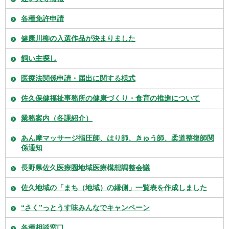
各種免許申請
健康川柳の入選作品が決まりました
飼い主探し
医療法関係申請・届出に関する様式
佐久保健福祉事務所の健康づくり・食育の推進について
業務案内（各課紹介）
あん摩マッサージ指圧師、はり師、きゅう師、柔道整復師関
係通知
長野県佐久医療圏地域医療構想調整会議
佐久地域の「まち（地域）の縁側」一覧表を作成しました
“さく”っとうす味みんなでキャンペーン
各種相談窓口