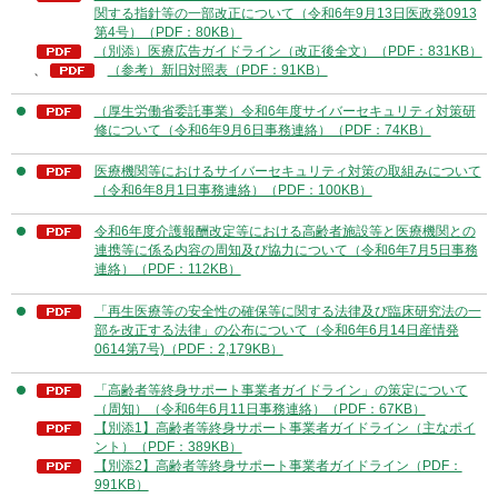
関する指針等の一部改正について（令和6年9月13日医政発0913
第4号）（PDF：80KB）
（別添）医療広告ガイドライン（改正後全文）（PDF：831KB）
、
（参考）新旧対照表（PDF：91KB）
（厚生労働省委託事業）令和6年度サイバーセキュリティ対策研
修について（令和6年9月6日事務連絡）（PDF：74KB）
医療機関等におけるサイバーセキュリティ対策の取組みについて
（令和6年8月1日事務連絡）（PDF：100KB）
令和6年度介護報酬改定等における高齢者施設等と医療機関との
連携等に係る内容の周知及び協力について（令和6年7月5日事務
連絡）（PDF：112KB）
「再生医療等の安全性の確保等に関する法律及び臨床研究法の一
部を改正する法律」の公布について（令和6年6月14日産情発
0614第7号)（PDF：2,179KB）
「高齢者等終身サポート事業者ガイドライン」の策定について
（周知）（令和6年6月11日事務連絡）（PDF：67KB）
【別添1】高齢者等終身サポート事業者ガイドライン（主なポイ
ント）（PDF：389KB）
【別添2】高齢者等終身サポート事業者ガイドライン（PDF：
991KB）