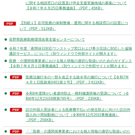
に関する相談窓口の設置及び伴走支援実施地域の募集について
【令和７年６月25日事務連絡】（PDF：45KB）
【別紙１】在宅医療の体制整備・運用に関する相談窓口の設置につ
いて（PDF：512KB）
長野県医療勤務環境改善支援センターについて
令和７年度「夜間休日対応ワンストップ窓口および希少言語に対応した遠隔
通訳サービス」について（別ウィンドウで外部サイトが開きます）
医療・介護関係事業者における個人情報の適切な取扱いのためのガイダンス
【令和７年６月１日事務連絡】（別ウィンドウで外部サイトが開きます）
医療法施行令の一部を改正する政令等の施行について【令和7年
４月１日医政発0401第２号】（PDF：3,611KB）
令和6年度障がい者虐待防止・権利擁護研修の受講について（令
和6年12月23日6障第785号）（PDF：235KB）
訪日外国人受診者による医療費不払いの発生防止に向けた訪日外
国人向け周知動画について（令和6年12月20日事務連絡）
（PDF：256KB）
「「医療・介護関係事業者における個人情報の適切な取扱いのた