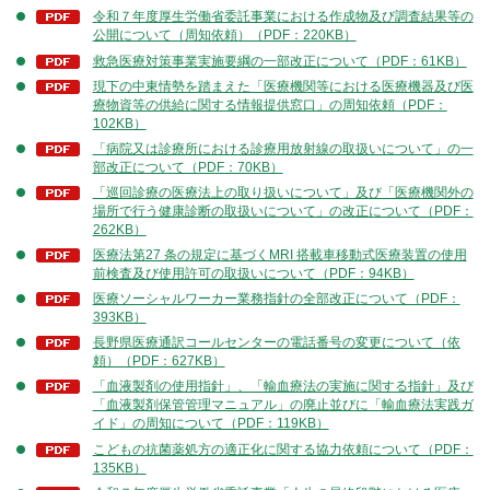
令和７年度厚生労働省委託事業における作成物及び調査結果等の
公開について（周知依頼）（PDF：220KB）
救急医療対策事業実施要綱の一部改正について（PDF：61KB）
現下の中東情勢を踏まえた「医療機関等における医療機器及び医
療物資等の供給に関する情報提供窓口」の周知依頼（PDF：
102KB）
「病院又は診療所における診療用放射線の取扱いについて」の一
部改正について（PDF：70KB）
「巡回診療の医療法上の取り扱いについて」及び「医療機関外の
場所で行う健康診断の取扱いについて」の改正について（PDF：
262KB）
医療法第27 条の規定に基づくMRI 搭載車移動式医療装置の使用
前検査及び使用許可の取扱いについて（PDF：94KB）
医療ソーシャルワーカー業務指針の全部改正について（PDF：
393KB）
長野県医療通訳コールセンターの電話番号の変更について（依
頼）（PDF：627KB）
「血液製剤の使用指針」、「輸血療法の実施に関する指針」及び
「血液製剤保管管理マニュアル」の廃止並びに「輸血療法実践ガ
イド」の周知について（PDF：119KB）
こどもの抗菌薬処方の適正化に関する協力依頼について（PDF：
135KB）