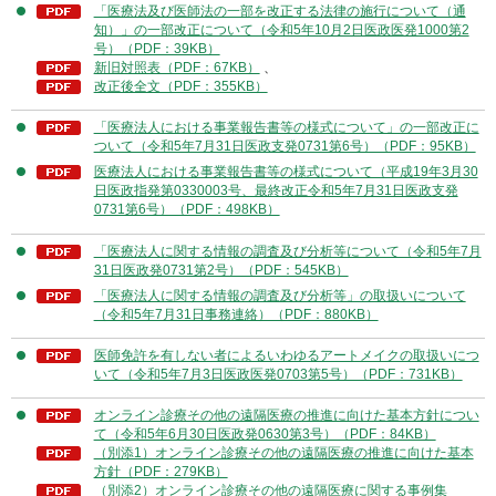
「医療法及び医師法の一部を改正する法律の施行について（通
知）」の一部改正について（令和5年10月2日医政医発1000第2
号）（PDF：39KB）
新旧対照表（PDF：67KB）
、
改正後全文（PDF：355KB）
「医療法人における事業報告書等の様式について」の一部改正に
ついて（令和5年7月31日医政支発0731第6号）（PDF：95KB）
医療法人における事業報告書等の様式について（平成19年3月30
日医政指発第0330003号、最終改正令和5年7月31日医政支発
0731第6号）（PDF：498KB）
「医療法人に関する情報の調査及び分析等について（令和5年7月
31日医政発0731第2号）（PDF：545KB）
「医療法人に関する情報の調査及び分析等」の取扱いについて
（令和5年7月31日事務連絡）（PDF：880KB）
医師免許を有しない者によるいわゆるアートメイクの取扱いにつ
いて（令和5年7月3日医政医発0703第5号）（PDF：731KB）
オンライン診療その他の遠隔医療の推進に向けた基本方針につい
て（令和5年6月30日医政発0630第3号）（PDF：84KB）
（別添1）オンライン診療その他の遠隔医療の推進に向けた基本
方針（PDF：279KB）
（別添2）オンライン診療その他の遠隔医療に関する事例集