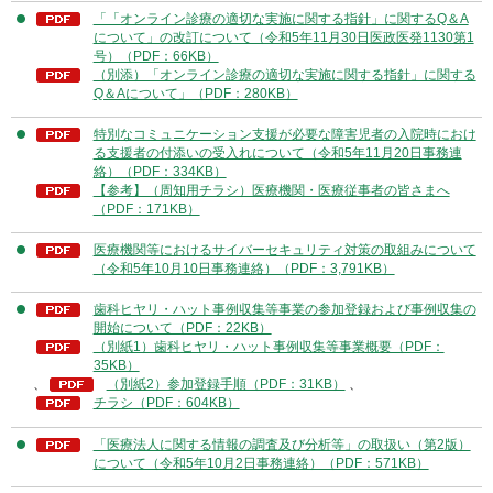
「「オンライン診療の適切な実施に関する指針」に関するQ＆A
について」の改訂について（令和5年11月30日医政医発1130第1
号）（PDF：66KB）
（別添）「オンライン診療の適切な実施に関する指針」に関する
Q＆Aについて」（PDF：280KB）
特別なコミュニケーション支援が必要な障害児者の入院時におけ
る支援者の付添いの受入れについて（令和5年11月20日事務連
絡）（PDF：334KB）
【参考】（周知用チラシ）医療機関・医療従事者の皆さまへ
（PDF：171KB）
医療機関等におけるサイバーセキュリティ対策の取組みについて
（令和5年10月10日事務連絡）（PDF：3,791KB）
歯科ヒヤリ・ハット事例収集等事業の参加登録および事例収集の
開始について（PDF：22KB）
（別紙1）歯科ヒヤリ・ハット事例収集等事業概要（PDF：
35KB）
、
（別紙2）参加登録手順（PDF：31KB）
、
チラシ（PDF：604KB）
「医療法人に関する情報の調査及び分析等」の取扱い（第2版）
について（令和5年10月2日事務連絡）（PDF：571KB）