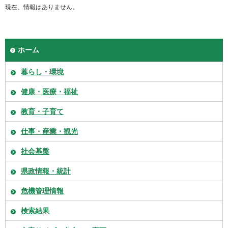
現在、情報はありません。
ホーム
暮らし・環境
健康・医療・福祉
教育・子育て
仕事・産業・観光
社会基盤
県政情報・統計
危機管理情報
検索結果