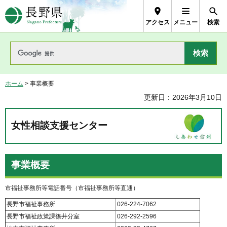
長野県Nagano Prefecture
アクセス
メニュー
検索
ホーム
> 事業概要
更新日：2026年3月10日
女性相談支援センター
事業概要
市福祉事務所等電話番号（市福祉事務所等直通）
長野市福祉事務所
026-224-7062
長野市福祉政策課篠井分室
026-292-2596