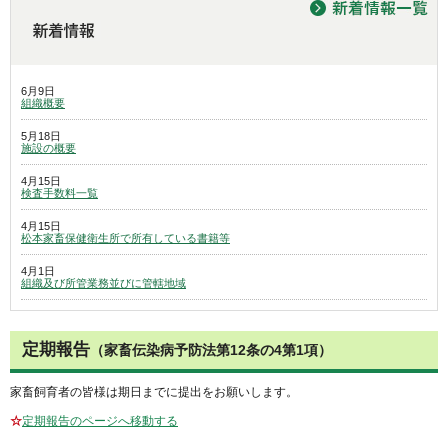
6月9日
組織概要
5月18日
施設の概要
4月15日
検査手数料一覧
4月15日
松本家畜保健衛生所で所有している書籍等
4月1日
組織及び所管業務並びに管轄地域
定期報告
（家畜伝染病予防法第12条の4第1項）
家畜飼育者の皆様は期日までに提出をお願いします。
☆
定期報告のページへ移動する