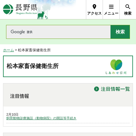
長野県Nagano Prefecture
アクセス
メニュー
検索
ホーム
> 松本家畜保健衛生所
松本家畜保健衛生所
2月10日
飼育動物診療施設（動物病院）の開設等手続き