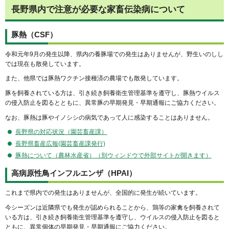
長野県内で注意が必要な家畜伝染病について
豚熱（CSF）
令和元年9月の発生以降、県内の養豚場での発生はありませんが、野生いのしし
では現在も散発しています。
また、他県では豚熱ワクチン接種済の農場でも散発しています。
豚を飼養されている方は、引き続き飼養衛生管理基準を遵守し、豚熱ウイルス
の侵入防止を図るとともに、異常豚の早期発見・早期通報にご協力ください。
なお、豚熱は豚やイノシシの病気であって人に感染することはありません。
長野県の対応状況（園芸畜産課）
長野県畜産広報(園芸畜産課発行)
豚熱について（農林水産省）（別ウィンドウで外部サイトが開きます）
高病原性鳥インフルエンザ（HPAI）
これまで県内での発生はありませんが、全国的に発生が続いています。
今シーズンは近隣県でも発生が認められることから、鶏等の家禽を飼養されて
いる方は、引き続き飼養衛生管理基準を遵守し、ウイルスの侵入防止を図ると
ともに、異常個体の早期発見・早期通報にご協力ください。