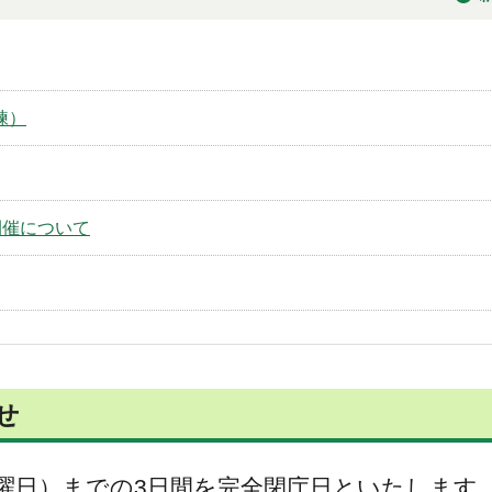
練）
開催について
せ
（金曜日）までの3日間を完全閉庁日といたします