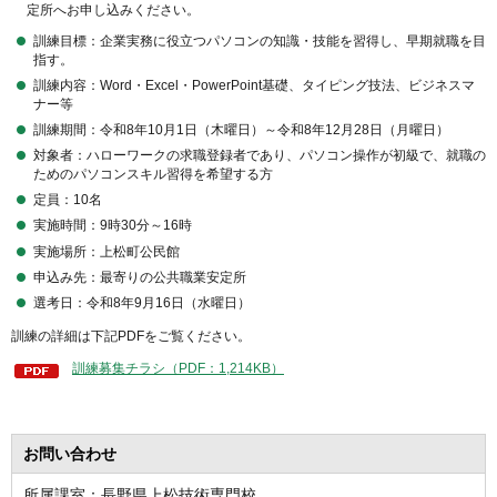
定所へお申し込みください。
訓練目標：企業実務に役立つパソコンの知識・技能を習得し、早期就職を目
指す。
訓練内容：Word・Excel・PowerPoint基礎、タイピング技法、ビジネスマ
ナー等
訓練期間：令和8年10月1日（木曜日）～令和8年12月28日（月曜日）
対象者：ハローワークの求職登録者であり、パソコン操作が初級で、就職の
ためのパソコンスキル習得を希望する方
定員：10名
実施時間：9時30分～16時
実施場所：上松町公民館
申込み先：最寄りの公共職業安定所
選考日：令和8年9月16日（水曜日）
訓練の詳細は下記PDFをご覧ください。
訓練募集チラシ（PDF：1,214KB）
お問い合わせ
所属課室：長野県上松技術専門校