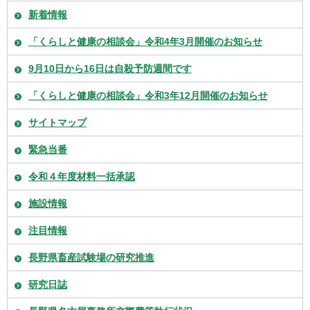
新着情報
「くらしと健康の相談会」令和4年3月開催のお知らせ
9月10日から16日は自殺予防週間です
「くらしと健康の相談会」令和3年12月開催のお知らせ
サイトマップ
緊急当番
令和４年度材料一括承認
施設情報
注目情報
長野県畜産試験場の研究推進
研究日誌