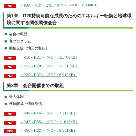
＜表紙・目次・ごあいさつ＞（PDF：2,030KB）
第1章 G20持続可能な成長のためのエネルギー転換と地球環
境に関する関係閣僚会合
会合の概要
各プログラム
開催支援（地元の取組）
＜P.10～P.21＞（PDF：11,708KB）
＜P.22～P.29＞（PDF：13,518KB）
＜P.30～P.37＞（PDF：6,910KB）
第2章 会合開催までの取組
受入体制
機運醸成・情報発信
＜P.40～P.46＞（PDF：7,219KB）
＜P.47～P.55＞（PDF：11,815KB）
＜P.56～P.62＞（PDF：8,551KB）