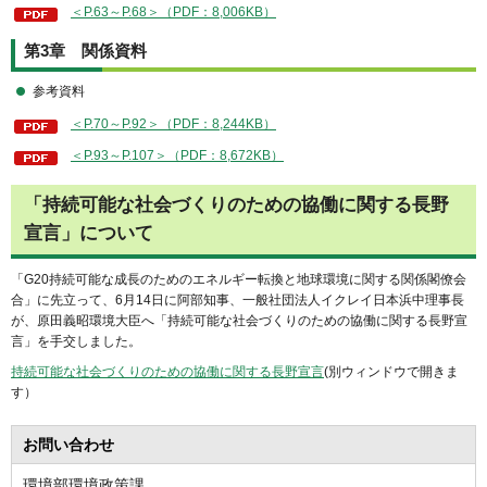
＜P.63～P.68＞（PDF：8,006KB）
第3章 関係資料
参考資料
＜P.70～P.92＞（PDF：8,244KB）
＜P.93～P.107＞（PDF：8,672KB）
「持続可能な社会づくりのための協働に関する⻑野
宣⾔」について
「G20持続可能な成長のためのエネルギー転換と地球環境に関する関係閣僚会
合」に先立って、6月14日に阿部知事、一般社団法人イクレイ日本浜中理事長
が、原田義昭環境大臣へ「持続可能な社会づくりのための協働に関する長野宣
言」を手交しました。
持続可能な社会づくりのための協働に関する長野宣言
(別ウィンドウで開きま
す）
お問い合わせ
環境部環境政策課