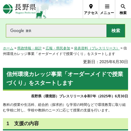
長野県Nagano Prefecture
アクセス
メニュー
検索
ホーム
>
県政情報・統計
>
広報・県民参加
>
発表資料（プレスリリース）
> 信
州環境カレッジ事業「オーダーメイドで授業づくり」をスタートします
更新日：2025年6月30日
信州環境カレッジ事業「オーダーメイドで授業
づくり」をスタートします
長野県（環境部）プレスリリース令和7年（2025年）6月30日
教科の授業や生活科、総合的（探求的）な学習の時間などで環境教育に取り組
む学校に対し、学校や教師のニーズに応じて授業の支援を行います。
1 支援の内容