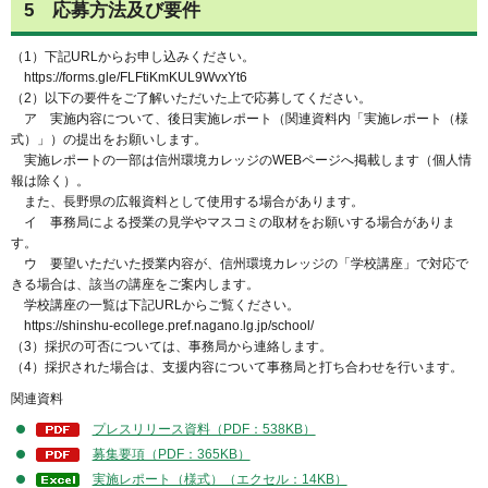
5 応募方法及び要件
（1）下記URLからお申し込みください。
https://forms.gle/FLFtiKmKUL9WvxYt6
（2）以下の要件をご了解いただいた上で応募してください。
ア 実施内容について、後日実施レポート（関連資料内「実施レポート（様
式）」）の提出をお願いします。
実施レポートの一部は信州環境カレッジのWEBページへ掲載します（個人情
報は除く）。
また、長野県の広報資料として使用する場合があります。
イ 事務局による授業の見学やマスコミの取材をお願いする場合がありま
す。
ウ 要望いただいた授業内容が、信州環境カレッジの「学校講座」で対応で
きる場合は、該当の講座をご案内します。
学校講座の一覧は下記URLからご覧ください。
https://shinshu-ecollege.pref.nagano.lg.jp/school/
（3）採択の可否については、事務局から連絡します。
（4）採択された場合は、支援内容について事務局と打ち合わせを行います。
関連資料
プレスリリース資料（PDF：538KB）
募集要項（PDF：365KB）
実施レポート（様式）（エクセル：14KB）