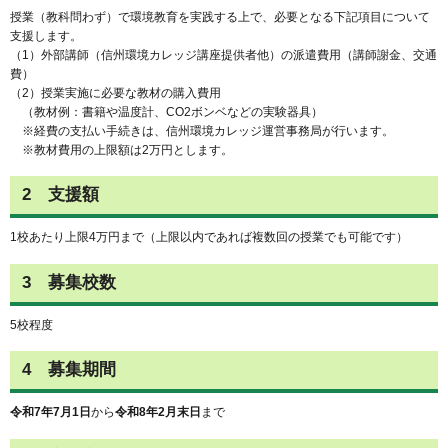
授業（教科問わず）で環境教育を実践する上で、必要となる下記項目について
支援します。
（1）外部講師（信州環境カレッジ講座提供者他）の派遣費用（講師謝金、交通
費）
（2）授業実施に必要な教材の購入費用
（教材例：書籍や温度計、CO2ボンベなどの実験器具）
※経費の支払い手続きは、信州環境カレッジ運営事務局が行います。
※教材費用の上限額は2万円とします。
2 支援額
1校あたり上限4万円まで（上限以内であれば複数回の授業でも可能です）
3 募集校数
5校程度
4 募集期間
令和7年7月1日
から
令和8年2月末日
まで