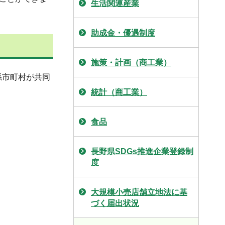
生活関連産業
助成金・優遇制度
施策・計画（商工業）
係市町村が共同
統計（商工業）
食品
長野県SDGs推進企業登録制
度
大規模小売店舗立地法に基
づく届出状況