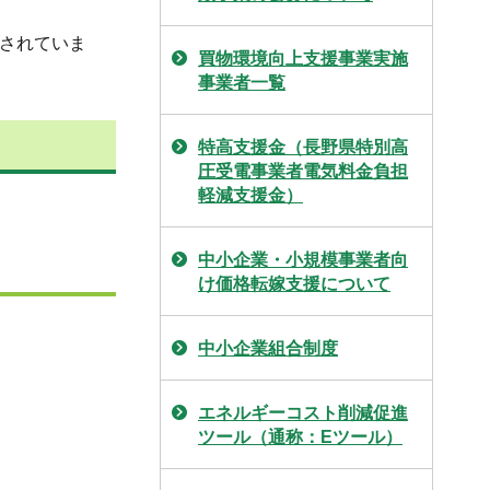
載されていま
買物環境向上支援事業実施
事業者一覧
特高支援金（長野県特別高
圧受電事業者電気料金負担
軽減支援金）
中小企業・小規模事業者向
け価格転嫁支援について
中小企業組合制度
エネルギーコスト削減促進
ツール（通称：Eツール）