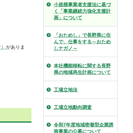
小規模事業者支援法に基づ
く「事業継続力強化支援計
画」について
「おためし」で長野県に住
んで、仕事をする～おため
す）
がありま
しナガノ～
本社機能移転に関する長野
県の地域再生計画について
工場立地法
工場立地動向調査
令和7年度地域密着型企業誘
致事業の公募について