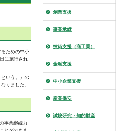
創業支援
事業承継
技術支援（商工業）
するための中小
6日に施行され
金融支援
」という。）の
中小企業支援
となりました。
産業保安
試験研究・知的財産
者の事業継続力
ることができま