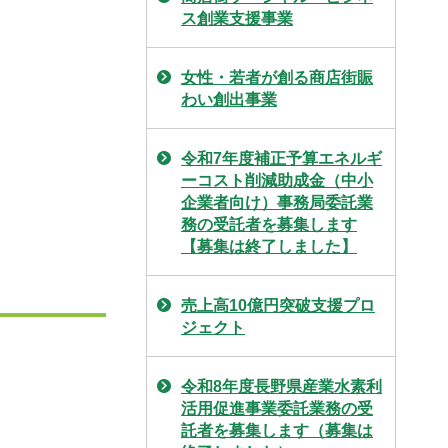
ス創業支援事業
女性・若者が創る商店街賑
わい創出事業
令和7年度補正予算エネルギ
ーコスト削減助成金（中小
企業者向け）事務局委託業
務の受託者を募集します
【募集は終了しました】
売上高10億円突破支援プロ
ジェクト
令和8年度長野県産業水素利
活用促進事業委託業務の受
託者を募集します（募集は