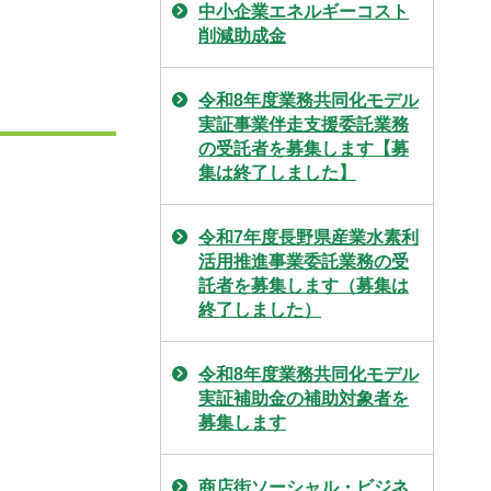
中小企業エネルギーコスト
削減助成金
令和8年度業務共同化モデル
実証事業伴走支援委託業務
の受託者を募集します【募
集は終了しました】
令和7年度長野県産業水素利
活用推進事業委託業務の受
託者を募集します（募集は
終了しました）
令和8年度業務共同化モデル
実証補助金の補助対象者を
募集します
商店街ソーシャル・ビジネ