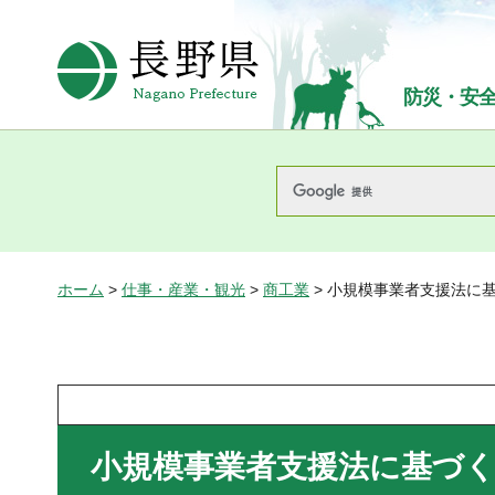
長野県Nagano Prefecture
防災・安
ホーム
>
仕事・産業・観光
>
商工業
> 小規模事業者支援法に
小規模事業者支援法に基づ