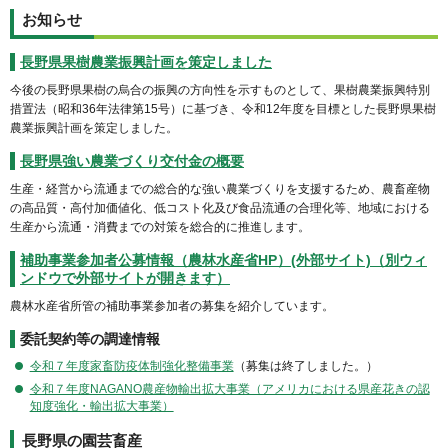
お知らせ
長野県果樹農業振興計画を策定しました
今後の長野県果樹の烏合の振興の方向性を示すものとして、果樹農業振興特別
措置法（昭和36年法律第15号）に基づき、令和12年度を目標とした長野県果樹
農業振興計画を策定しました。
長野県強い農業づくり交付金の概要
生産・経営から流通までの総合的な強い農業づくりを支援するため、農畜産物
の高品質・高付加価値化、低コスト化及び食品流通の合理化等、地域における
生産から流通・消費までの対策を総合的に推進します。
補助事業参加者公募情報（農林水産省HP）(外部サイト)（別ウィ
ンドウで外部サイトが開きます）
農林水産省所管の補助事業参加者の募集を紹介しています。
委託契約等の調達情報
令和７年度家畜防疫体制強化整備事業
（募集は終了しました。）
令和７年度NAGANO農産物輸出拡大事業（アメリカにおける県産花きの認
知度強化・輸出拡大事業）
長野県の園芸畜産