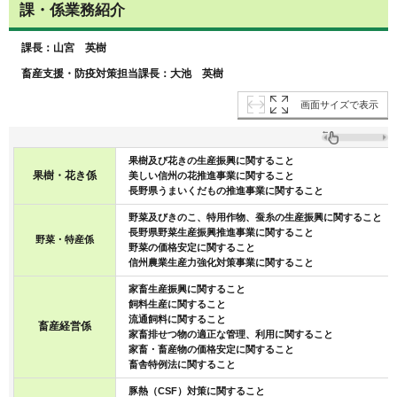
課・係業務紹介
課長：山宮 英樹
畜産支援・防疫対策担当課長：大池 英樹
画面サイズで表示
果樹及び花きの生産振興に関すること
果樹・花き係
美しい信州の花推進事業に関すること
長野県うまいくだもの推進事業に関すること
野菜及びきのこ、特用作物、蚕糸の生産振興に関すること
長野県野菜生産振興推進事業に関すること
野菜・特産係
野菜の価格安定に関すること
信州農業生産力強化対策事業に関すること
家畜生産振興に関すること
飼料生産に関すること
流通飼料に関すること
畜産経営係
家畜排せつ物の適正な管理、利用に関すること
家畜・畜産物の価格安定に関すること
畜舎特例法に関すること
豚熱（CSF）対策に関すること