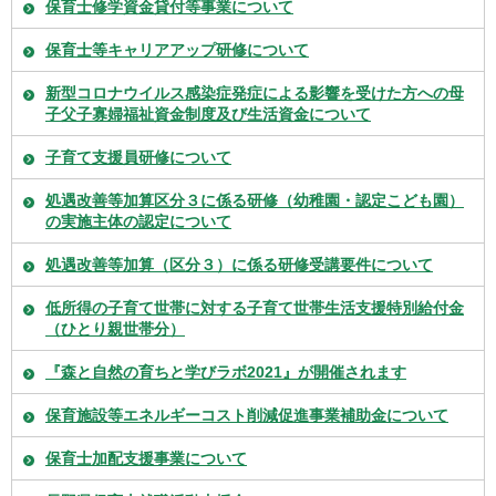
保育士修学資金貸付等事業について
保育士等キャリアアップ研修について
新型コロナウイルス感染症発症による影響を受けた方への母
子父子寡婦福祉資金制度及び生活資金について
子育て支援員研修について
処遇改善等加算区分３に係る研修（幼稚園・認定こども園）
の実施主体の認定について
処遇改善等加算（区分３）に係る研修受講要件について
低所得の子育て世帯に対する子育て世帯生活支援特別給付金
（ひとり親世帯分）
『森と自然の育ちと学びラボ2021』が開催されます
保育施設等エネルギーコスト削減促進事業補助金について
保育士加配支援事業について