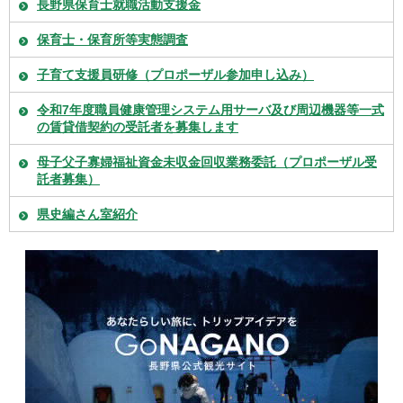
長野県保育士就職活動支援金
保育士・保育所等実態調査
子育て支援員研修（プロポーザル参加申し込み）
令和7年度職員健康管理システム用サーバ及び周辺機器等一式
の賃貸借契約の受託者を募集します
母子父子寡婦福祉資金未収金回収業務委託（プロポーザル受
託者募集）
県史編さん室紹介