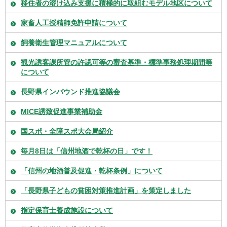
移住者の溶け込み支援に積極的に取組むモデル地区について
家畜人工授精師免許申請について
飼養衛生管理マニュアルについて
観光誘客課所管の許認可等の審査基準・標準事務処理期間等
について
長野県インバウンド推進協議会
MICE誘致促進事業補助金
国スポ・全障スポ大会局紹介
毎月8日は「信州地酒で乾杯の日」です！
「信州の地酒普及促進・乾杯条例」について
「長野県子どもの貧困対策推進計画」を策定しました
指定保育士養成施設について