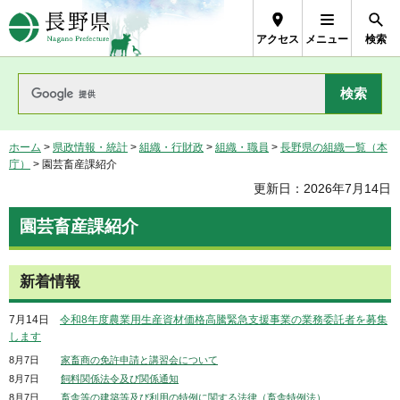
長野県Nagano Prefecture
アクセス
メニュー
検索
ホーム
>
県政情報・統計
>
組織・行財政
>
組織・職員
>
長野県の組織一覧（本
庁）
> 園芸畜産課紹介
更新日：2026年7月14日
園芸畜産課紹介
新着情報
7月14日
令和8年度農業用生産資材価格高騰緊急支援事業の業務委託者を募集
します
8月7日
家畜商の免許申請と講習会について
8月7日
飼料関係法令及び関係通知
8月7日
畜舎等の建築等及び利用の特例に関する法律（畜舎特例法）