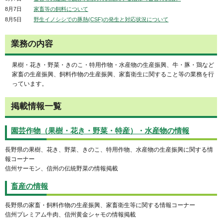
8月7日
家畜等の飼料について
8月5日
野生イノシシでの豚熱(CSF)の発生と対応状況について
業務の内容
果樹・花き・野菜・きのこ・特用作物・水産物の生産振興、牛・豚・鶏など
家畜の生産振興、飼料作物の生産振興、家畜衛生に関すること等の業務を行
っています。
掲載情報一覧
園芸作物（果樹・花き・野菜・特産）・水産物の情報
長野県の果樹、花き、野菜、きのこ、特用作物、水産物の生産振興に関する情
報コーナー
信州サーモン、信州の伝統野菜の情報掲載
畜産の情報
長野県の家畜・飼料作物の生産振興、家畜衛生等に関する情報コーナー
信州プレミアム牛肉、信州黄金シャモの情報掲載