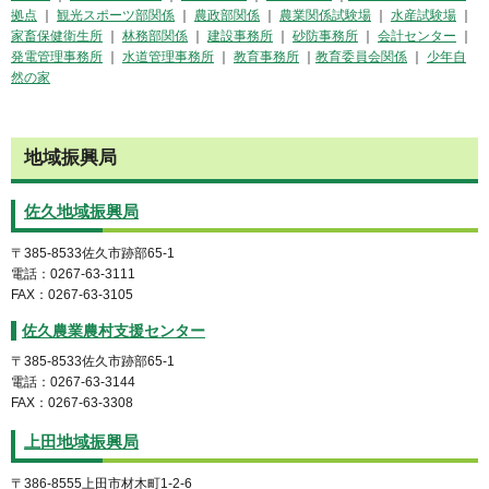
拠点
｜
観光スポーツ部関係
｜
農政部関係
｜
農業関係試験場
｜
水産試験場
｜
家畜保健衛生所
｜
林務部関係
｜
建設事務所
｜
砂防事務所
｜
会計センター
｜
発電管理事務所
｜
水道管理事務所
｜
教育事務所
｜
教育委員会関係
｜
少年自
然の家
地域振興局
佐久地域振興局
〒385-8533佐久市跡部65-1
電話：0267-63-3111
FAX：0267-63-3105
佐久農業農村支援センター
〒385-8533佐久市跡部65-1
電話：0267-63-3144
FAX：0267-63-3308
上田地域振興局
〒386-8555上田市材木町1-2-6