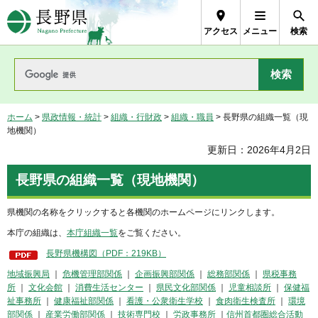
長野県Nagano Prefecture
アクセス
メニュー
検索
ホーム
>
県政情報・統計
>
組織・行財政
>
組織・職員
> 長野県の組織一覧（現
地機関）
更新日：2026年4月2日
長野県の組織一覧（現地機関）
県機関の名称をクリックすると各機関のホームページにリンクします。
本庁の組織は、
本庁組織一覧
をご覧ください。
長野県機構図（PDF：219KB）
地域振興局
｜
危機管理部関係
｜
企画振興部関係
｜
総務部関係
｜
県税事務
所
｜
文化会館
｜
消費生活センター
｜
県民文化部関係
｜
児童相談所
｜
保健福
祉事務所
｜
健康福祉部関係
｜
看護・公衆衛生学校
｜
食肉衛生検査所
｜
環境
部関係
｜
産業労働部関係
｜
技術専門校
｜
労政事務所
｜
信州首都圏総合活動