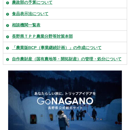
農政部の予算について
食品表示法について
相談機関一覧表
長野県ＴＰＰ農業分野等対策本部
「農業版BCP（事業継続計画）」の作成について
自作農財産（国有農地等・開拓財産）の管理・処分について