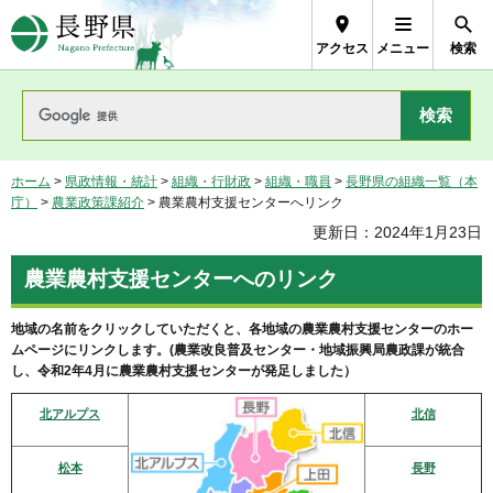
長野県Nagano Prefecture
アクセス
メニュー
検索
ホーム
>
県政情報・統計
>
組織・行財政
>
組織・職員
>
長野県の組織一覧（本
庁）
>
農業政策課紹介
> 農業農村支援センターへリンク
更新日：2024年1月23日
農業農村支援センターへのリンク
地域の名前をクリックしていただくと、各地域の農業農村支援センターのホー
ムページにリンクします。(農業改良普及センター・地域振興局農政課が統合
し、令和2年4月に農業農村支援センターが発足しました）
北アルプス
北信
松本
長野