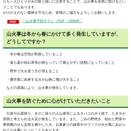
たち一人ひとりが火の取り扱いに注意することで、山火事を未然に防げるとい
うことでもあります。
かけがえのない森林を守るため、皆様のご協力をよろしくお願いします。
〇山火事予防チラシ（PDF：290KB）
山火事は冬から春にかけて多く発生していますが、
どうしてですか？
・冬や春は空気が乾燥していること
・落ち葉や枯れ草等が積もっていて燃えやすい状態になっていること
・野外で火を使う方が増えること
・農作業に由来する火が山林に飛び火すること
などの原因により、山火事が発生しています。
山火事を防ぐために心がけていただきたいこと
行楽や山菜採り、きのこ採りの入山者等によるタバコのポイ捨て、たき火が
原因と考えられる火災が発生しています。また、ごみの野焼き、枯れた野菜や
果樹園のせん定枝を燃やした火、お墓参りの線香やロウソクの火が風にあおら
れて山火事になったこともあります。