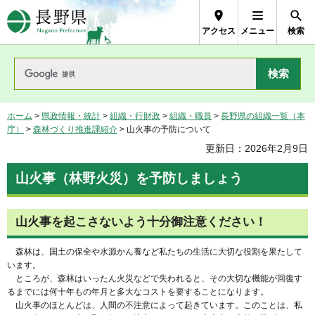
長野県Nagano Prefecture
アクセス
メニュー
検索
ホーム
>
県政情報・統計
>
組織・行財政
>
組織・職員
>
長野県の組織一覧（本
庁）
>
森林づくり推進課紹介
> 山火事の予防について
更新日：2026年2月9日
山火事（林野火災）を予防しましょう
山火事を起こさないよう十分御注意ください！
森林は、国土の保全や水源かん養など私たちの生活に大切な役割を果たして
います。
ところが、森林はいったん火災などで失われると、その大切な機能が回復す
るまでには何十年もの年月と多大なコストを要することになります。
山火事のほとんどは、人間の不注意によって起きています。このことは、私