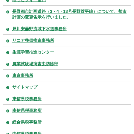
長野都市計画道路（3・4・13号長野菅平線）について、都市
計画の変更告示を行いました。
犀川安曇野流域下水道事務所
リニア整備推進事務所
生涯学習推進センター
農業試験場病害虫防除部
東京事務所
サイトマップ
東信県税事務所
南信県税事務所
総合県税事務所
中信県税事務所