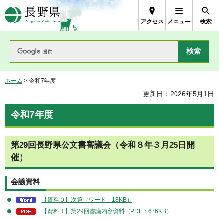
長野県Nagano Prefecture
アクセス
メニュー
検索
ホーム
> 令和7年度
更新日：2026年5月1日
令和7年度
第29回長野県公文書審議会（令和８年３月25日開
催）
会議資料
【資料０】次第（ワード：18KB）
【資料１】第29回審議内容資料（PDF：676KB）