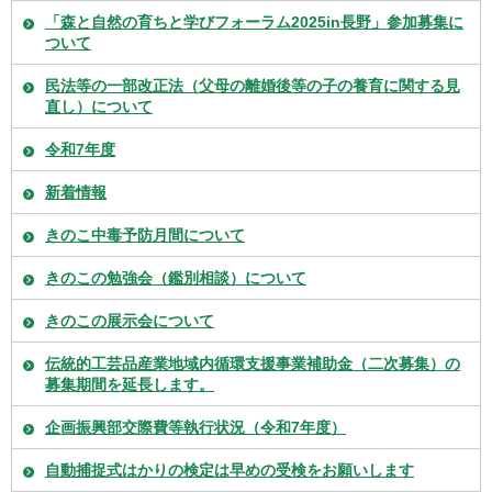
「森と自然の育ちと学びフォーラム2025in長野」参加募集に
ついて
民法等の一部改正法（父母の離婚後等の子の養育に関する見
直し）について
令和7年度
新着情報
きのこ中毒予防月間について
きのこの勉強会（鑑別相談）について
きのこの展示会について
伝統的工芸品産業地域内循環支援事業補助金（二次募集）の
募集期間を延長します。
企画振興部交際費等執行状況（令和7年度）
自動捕捉式はかりの検定は早めの受検をお願いします