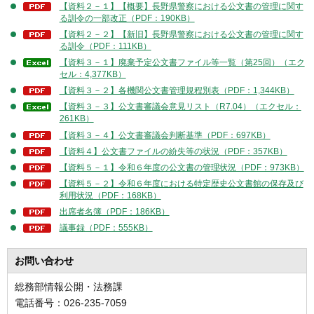
【資料２－１】【概要】長野県警察における公文書の管理に関す
る訓令の一部改正（PDF：190KB）
【資料２－２】【新旧】長野県警察における公文書の管理に関す
る訓令（PDF：111KB）
【資料３－１】廃棄予定公文書ファイル等一覧（第25回）（エク
セル：4,377KB）
【資料３－２】各機関公文書管理規程別表（PDF：1,344KB）
【資料３－３】公文書審議会意見リスト（R7.04）（エクセル：
261KB）
【資料３－４】公文書審議会判断基準（PDF：697KB）
【資料４】公文書ファイルの紛失等の状況（PDF：357KB）
【資料５－１】令和６年度の公文書の管理状況（PDF：973KB）
【資料５－２】令和６年度における特定歴史公文書館の保存及び
利用状況（PDF：168KB）
出席者名簿（PDF：186KB）
議事録（PDF：555KB）
お問い合わせ
総務部情報公開・法務課
電話番号：026-235-7059