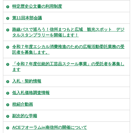
特定歴史公文書の利用制度
第11回本部会議
路線バスで巡ろう！信州まつもと広域 観光スポット デジ
タルスタンプラリーを開催します！
令和７年度エシカル消費推進のための広報活動委託業務の受
託者を募集します。
「令和７年度伝統的工芸品スクール事業」の受託者を募集し
ます
入札・契約情報
低入札価格調査情報
校紹介動画
副次的な学籍
ACEフオーラムin南信州の開催について