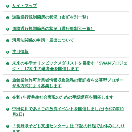
サイトマップ
道路通行規制箇所の状況（市町村別一覧）
道路通行規制箇所の状況（通行規制別一覧）
河川法関係の申請・届出について
注目情報
未来の冬季オリンピックメダリストを目指す「SWANプロジェ
クト」17期生の選考会を開催します
旅館業無許可営業者情報収集業務の受託者を公募型プロポー
ザル方式により募集します
令和7年度共生社会実現のための手話講座を開催します
中田切川であまごの放流イベントを開催しました(令和7年10
月2日)
「長野県子ども支援センター」は 下記の日程でお休みになり
ます。