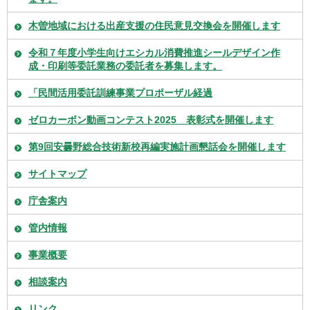
木曽地域における出産支援の住民意見交換会を開催します
令和７年度小学生向けエシカル消費推進シールデザイン作
成・印刷等委託業務の委託者を募集します。
「民間活用委託訓練事業プロポーザル経過
ゼロカーボン動画コンテスト2025 表彰式を開催します
第9回安曇野総合技術新校再編実施計画懇話会を開催します
サイトマップ
庁舎案内
管内情報
事業概要
相談案内
リンク