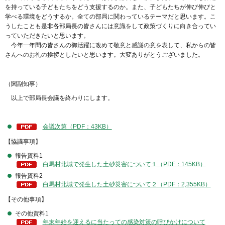
を持っている子どもたちをどう支援するのか。また、子どもたちが伸び伸びと
学べる環境をどうするか。全ての部局に関わっているテーマだと思います。こ
うしたことも是非各部局長の皆さんには意識をして政策づくりに向き合ってい
っていただきたいと思います。
今年一年間の皆さんの御活躍に改めて敬意と感謝の意を表して、私からの皆
さんへのお礼の挨拶としたいと思います。大変ありがとうございました。
（関副知事）
以上で部局長会議を終わりにします。
会議次第（PDF：43KB）
【協議事項】
報告資料1
白馬村北城で発生した土砂災害について１（PDF：145KB）
報告資料2
白馬村北城で発生した土砂災害について２（PDF：2,355KB）
【その他事項】
その他資料1
年末年始を迎えるに当たっての感染対策の呼びかけについて