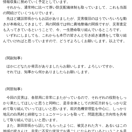
情報収集に努めていく予定としています。
それから、通常時に比べて厚い防災配備体制も取っていまして、これも当面
の間続けていくつもりでいます。
先ほど建設部長からもお話がありましたが、災害復旧のほうでいろいろな動
きが本格化してきまして、局の関係では特に農地整備の関係ですが、災害査定
も入ってきているということで、今、一生懸命取り組んでいるところです。
いずれにしましても、これからも本庁の皆さんと引き続き連携をして取り組
んでいければと思っていますので、どうぞよろしくお願いします。以上です。
（関副知事）
ほかにどなたか発言がありましたらお願いします。よろしいですか。
それでは、知事から何かありましたらお願いします。
（阿部知事）
今回の災害は、各部局に非常にまたがっているので、それぞれの役割をしっ
かり果たしてほしいと思うと同時に、是非全体としての対応方針をしっかり定
めて取り組んでいってほしいと思います。前沢危機管理監を中心に、しっかり
地元の白馬村と綿密なコミュニケーションを取って、問題意識と方向性を共有
して取り組んでほしいと思います。
また、新田部長から話してもらったように、被災された方々、あるいはこの
地域の皆さんは、非常に不安な状況でお過ごしになられているということを是