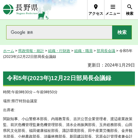
長野県Nagano Prefecture
アクセス
メニュー
検索
ホーム
>
県政情報・統計
>
組織・行財政
>
組織・職員
>
部局長会議
> 令和5年
(2023年)12月22日部局長会議録
更新日：2024年1月29日
令和5年(2023年)12月22日部局長会議録
時間:午前9時30分～午前9時50分
場所:県庁特別会議室
出席者:
関副知事、小山警察本部長、内堀教育長、吉沢公営企業管理者、渡辺産業政策
監、前沢危機管理監兼危機管理部長、清水企画振興部長、玉井総務部長、山田
県民文化部長、福田健康福祉部長、諏訪環境部長、田中産業労働部長、金井観
光部長、小林農政部長、須藤林務部長、新田建設部長、宮原会計管理者兼会計