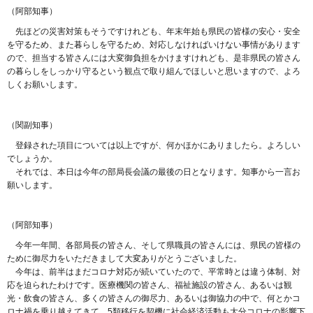
（阿部知事）
先ほどの災害対策もそうですけれども、年末年始も県民の皆様の安心・安全
を守るため、また暮らしを守るため、対応しなければいけない事情があります
ので、担当する皆さんには大変御負担をかけますけれども、是非県民の皆さん
の暮らしをしっかり守るという観点で取り組んでほしいと思いますので、よろ
しくお願いします。
（関副知事）
登録された項目については以上ですが、何かほかにありましたら。よろしい
でしょうか。
それでは、本日は今年の部局長会議の最後の日となります。知事から一言お
願いします。
（阿部知事）
今年一年間、各部局長の皆さん、そして県職員の皆さんには、県民の皆様の
ために御尽力をいただきまして大変ありがとうございました。
今年は、前半はまだコロナ対応が続いていたので、平常時とは違う体制、対
応を迫られたわけです。医療機関の皆さん、福祉施設の皆さん、あるいは観
光・飲食の皆さん、多くの皆さんの御尽力、あるいは御協力の中で、何とかコ
ロナ禍を乗り越えてきて、5類移行を契機に社会経済活動も大分コロナの影響下