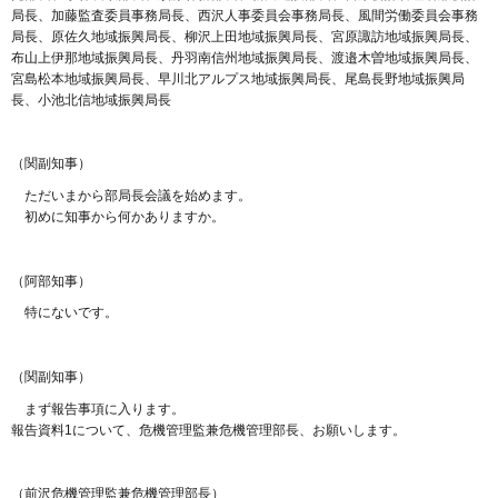
局長、加藤監査委員事務局長、西沢人事委員会事務局長、風間労働委員会事務
局長、原佐久地域振興局長、柳沢上田地域振興局長、宮原諏訪地域振興局長、
布山上伊那地域振興局長、丹羽南信州地域振興局長、渡邉木曽地域振興局長、
宮島松本地域振興局長、早川北アルプス地域振興局長、尾島長野地域振興局
長、小池北信地域振興局長
（関副知事）
ただいまから部局長会議を始めます。
初めに知事から何かありますか。
（阿部知事）
特にないです。
（関副知事）
まず報告事項に入ります。
報告資料1について、危機管理監兼危機管理部長、お願いします。
（前沢危機管理監兼危機管理部長）