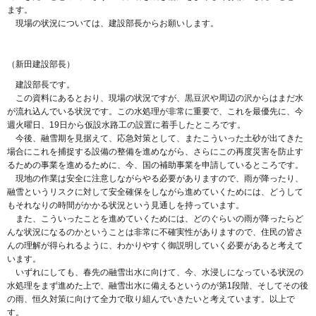
ます。
現場の状況については、建設部長からお願いします。
（新田建設部長）
建設部長です。
この資料にあるとおり、現場の状況ですが、黒豆沢や周辺の沢からはまだ水
が流れ込んでいる状況です。この水処理が非常に重要で、これを最優先に、今
週火曜日、19日から仮設水路工の設置に着手したところです。
今後、融雪期を見据えて、応急対策として、またこういった土砂が出てきた
場合にこれを捕捉する設備の整備を進めながら、さらにこの再度災害を防止す
るための事業を進めるために、今、国の補助事業を申請しているところです。
現地の作業は安全に注意しながらやる必要がありますので、雨が降ったり、
融雪というリスクに対して安全確保をしながら進めていくためには、どうして
もそれなりの時間がかかる状況という見通しを持っています。
また、こういったことを進めていくためには、どのぐらいの雨が降ったらど
んな状況になるのかということは非常に不確実性がありますので、住民の皆さ
んの理解が得られるように、わかりやすく御説明していく必要があると考えて
います。
いずれにしても、春先の融雪出水に向けて、今、水浸しになっている状況の
水処理をまず進めた上で、融雪出水に備えるというのが第1段階、そしてその後
の雨、恒久対策に向けて全力で取り組んでいきたいと考えています。以上で
す。