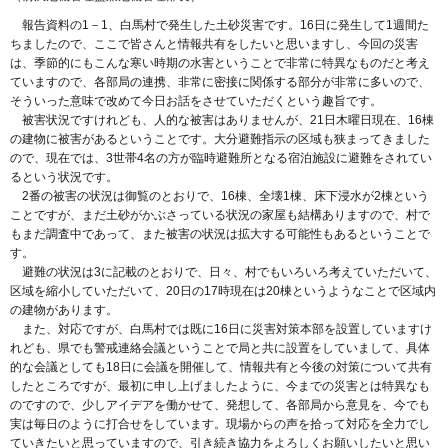
報告資料の1－1、白馬村で発生した土砂災害です。16日に発生して1週間た
ちましたので、ここで皆さんと情報共有をしたいと思いますし、今回の災害
は、季節的にもこんな寒い時期の水害ということで非常に特異なものだと考え
ていますので、各部局の連携、非常に密接に関係する部分が非常に多いので、
そういった意味で改めて今日お話をさせていただくという趣旨です。
被害状況ですけれども、人的な被害はありませんが、21日木曜日現在、16棟
の建物に被害があるということです。大分避難指示の区域も狭まってきました
ので、現在では、3世帯4名の方が臨時避難所となる宿泊施設に避難をされてい
るという状況です。
2番の被害の状況は御覧のとおりで、16棟、全壊1棟、床下浸水が2棟という
ことですが、まだ土砂がかぶさっている状況の家屋も結構ありますので、村で
もまだ調査中であって、また被害の状況は拡大する可能性もあるということで
す。
避難の状況は3に記載のとおりで、日々、村でもいろいろ考えていただいて、
区域を縮小していただいて、20日の17時現在は20棟というようなことで区域内
の建物があります。
また、対応ですが、白馬村では既に16日に災害対策本部を設置していますけ
れども、県でも警戒連絡会議ということで局と共に設置をしていまして、具体
的な会議としても18日に会議を開催して、情報共有と今後の対策について共有
したところですが、最初に申し上げましたように、今までの災害とは特異なも
のですので、少しアイデアを働かせて、発想して、各部局から意見を、今でも
実は毎日のように打合せをしています。現場からの声を拾って対応を全力でし
ていきたいと思っていますので、引き続き協力をよろしくお願いしたいと思い