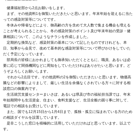
健康福祉部から2点お願いをします。
まず、その他資料1を御覧いただきたいと思います。年末年始を迎えるに当た
っての感染対策等についてです。
冬休みや帰省などにより、御高齢の方を含めて大人数で集まる機会も増える
ことが考えられることから、冬の感染対策のポイント及び年末年始の受診・健
康相談について、このようなチラシを作成しました。
定期的な換気など、感染対策の基本について記したものですけれども、本
日、知事から会見で、改めて基本的な感染対策等について呼びかけをしていた
だく予定になっています。
部局長の皆様におかれましても御承知いただくとともに、職員、あるいは必
要に応じて関係機関などに周知をしていただければありがたいと思います。ど
うぞよろしくお願いします。
それから2点目です。その他資料の2を御覧いただきたいと思います。物価高
騰などの影響によりまして、厳しい生活を余儀なくされている方々に対する相
談窓口の御案内です。
生活就労支援センターまいさぽ、あるいは県及び市の福祉担当課では、年末
年始期間中も生活資金、住まい、食料支援など、生活全般の困り事に対して、
電話での相談をお受けしています。
また、国でも12月15日から1月4日まで、孤独・孤立に悩まれている方のため
の相談ダイヤルを設置しています。
是非こうした窓口を積極的に活用していただければと思っています。以上で
す。