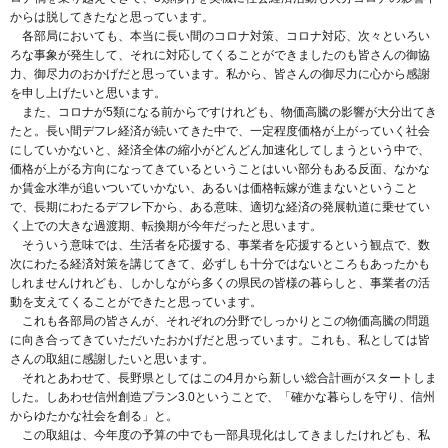
からは脱してきたなと思っています。
各部局においても、本当に長い間のコロナ対策、コロナ対応、次々といろい
ろな事象が発生して、それに対応してくることができましたのも皆さんの御協
力、御尽力のおかげだと思っています。私から、皆さんの御尽力に心から感謝
を申し上げたいと思います。
また、コロナが5類になる前からですけれども、物価高騰の影響が大分出てき
たと。長い間デフレ経済が続いてきた中で、一定程度価格が上がっていく社会
にしていかないと、経済全体の縮小がどんどん加速化してしまうという中で、
価格が上がる方向になってきているということはいい部分もある反面、なかな
か賃金水準が追いついていかない、あるいは価格転嫁が進まないということ
で、長期にわたるデフレ下から、ある意味、適切な経済の発展軌道に乗せてい
く上での大きな過渡期、転換期が今年だったと思います。
そういう意味では、生活者を応援する、事業者を応援するという観点で、数
次にわたる経済対策を講じてきて、必ずしも十分ではないところもあったかも
しれませんけれども、しかしながら多くの県民の皆様の暮らしと、事業者の活
動を支えてくることができたと思っています。
これも各部局の皆さんが、それぞれの分野でしっかりとこの物価高騰の問題
に向き合ってきていただいたおかげだと思っています。これも、私としては皆
さんの取組に感謝したいと思います。
それとあわせて、長野県としてはこの4月から新しい総合計画がスタートしま
した。しあわせ信州創造プラン3.0ということで、「確かな暮らしを守り、信州
からゆたかな社会を創る」と。
この取組は、今年度の予算の中でも一部具現化はしてきましたけれども、私