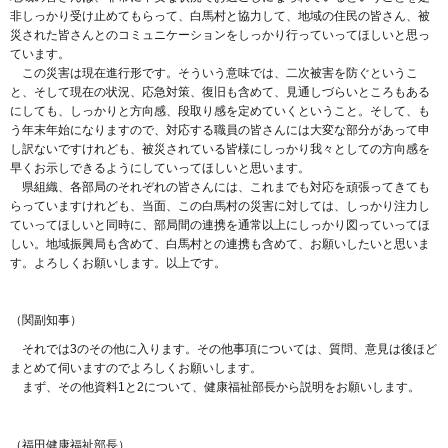
非しっかり受け止めてもらって、白馬村と協力して、地域の住民の皆さん、被
災された皆さんとのコミュニケーションをしっかり行っていってほしいと思っ
ています。
この災害は現在進行形です。そういう意味では、二次被害を防ぐというこ
と、そして現在の状況、応急対策、復旧も含めて、見通しづらいところもある
にしても、しっかりと方向感、段取り感を定めていくということ。そして、も
う年末年始になりますので、対応する職員の皆さんには大変な部分があって申
し訳ないですけれども、被災されている皆様にしっかり我々としての方向感を
早くお示しできるようにしていってほしいと思います。
県組織、各部局のそれぞれの皆さんには、これまでも対応を頑張ってきても
らっていますけれども、当面、この白馬村の災害に対しては、しっかり注力し
ていってほしいと同時に、部局間の連携を通常以上にしっかり図っていってほ
しい。地域振興局も含めて、白馬村との連携も含めて、お願いしたいと思いま
す。よろしくお願いします。以上です。
（関副知事）
それでは3のその他に入ります。その他事項については、質問、意見は後ほど
まとめて伺いますのでよろしくお願いします。
まず、その他資料1と2について、健康福祉部長から説明をお願いします。
（福田健康福祉部長）