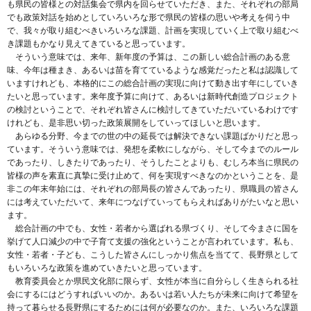
も県民の皆様との対話集会で県内を回らせていただき、また、それぞれの部局
でも政策対話を始めとしていろいろな形で県民の皆様の思いや考えを伺う中
で、我々が取り組むべきいろいろな課題、計画を実現していく上で取り組むべ
き課題もかなり見えてきていると思っています。
そういう意味では、来年、新年度の予算は、この新しい総合計画のある意
味、今年は種まき、あるいは苗を育てているような感覚だったと私は認識して
いますけれども、本格的にこの総合計画の実現に向けて動き出す年にしていき
たいと思っています。来年度予算に向けて、あるいは新時代創造プロジェクト
の検討ということで、それぞれ皆さんに検討してきていただいているわけです
けれども、是非思い切った政策展開をしていってほしいと思います。
あらゆる分野、今までの世の中の延長では解決できない課題ばかりだと思っ
ています。そういう意味では、発想を柔軟にしながら、そして今までのルール
であったり、しきたりであったり、そうしたことよりも、むしろ本当に県民の
皆様の声を素直に真摯に受け止めて、何を実現すべきなのかということを、是
非この年末年始には、それぞれの部局長の皆さんであったり、県職員の皆さん
には考えていただいて、来年につなげていってもらえればありがたいなと思い
ます。
総合計画の中でも、女性・若者から選ばれる県づくり、そして今まさに国を
挙げて人口減少の中で子育て支援の強化ということが言われています。私も、
女性・若者・子ども、こうした皆さんにしっかり焦点を当てて、長野県として
もいろいろな政策を進めていきたいと思っています。
教育委員会とか県民文化部に限らず、女性が本当に自分らしく生きられる社
会にするにはどうすればいいのか。あるいは若い人たちが未来に向けて希望を
持って暮らせる長野県にするためには何が必要なのか。また、いろいろな課題