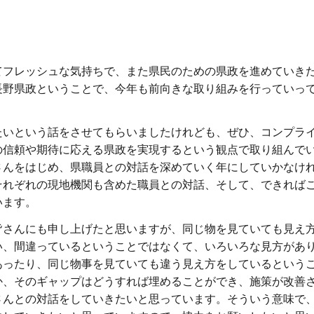
てフレッシュな気持ちで、また県民のための県政を進めていき
長野県政ということで、今年も前向きな取り組みを行っていっ
たいという話をさせてもらいましたけれども、ぜひ、コンプラ
の信頼や期待に応える県政を実現するという観点で取り組んで
さんをはじめ、県職員との対話を深めていく年にしていかなけ
それぞれの現地機関も含めた職員との対話、そして、できれば
います。
皆さんにも申し上げたと思いますが、同じ物を見ていても見え
い、間違っているということではなくて、いろいろな見方があ
あったり、同じ物事を見ていても違う見え方をしているという
か、そのギャップはどうすれば埋めることができ、施策が改善
さんとの対話をしていきたいと思っています。そういう意味で