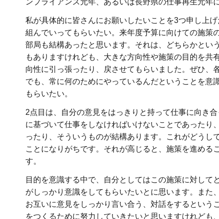
ンプライアンス元年、あるいは長野県の仕事再生元年
私が具体的に皆さんにお願いしたいことを3つ申し上げ
組んでいってもらいたい。来年度予算に向けての施策
部局も結構あったと思います。それは、どちらかとい
もありますけれども、大きな方向性や施策の目的を共
向性に引っ張ったり、戻させてもらいました。ぜひ、
でも、常に何のためにやっているんだということを意
もらいたい。
2点目は、自分の意見をはっきりと持って仕事に向き
に基づいて仕事をしなければいけないことであったり
ったり、そういうものが結構あります。これがどうし
ことになりがちです。それが高じると、施策を進める
す。
目的を意識する中で、自分としてはこの施策に対して
がしっかり意識をしてもらいたいとに思います。また
お互いに意見をしっかり言い合う、対話をするという
をつくるために努力していきたいと思いますけれども