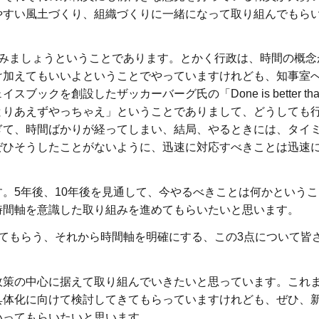
やすい風土づくり、組織づくりに一緒になって取り組んでもら
組みましょうということであります。とかく行政は、時間の概念
け加えてもいいよということでやっていますけれども、知事室
創設したザッカーバーグ氏の「Done is better than p
とりあえずやっちゃえ」ということでありまして、どうしても
ぎて、時間ばかりが経ってしまい、結局、やるときには、タイ
ぜひそうしたことがないように、迅速に対応すべきことは迅速
。5年後、10年後を見通して、今やるべきことは何かという
時間軸を意識した取り組みを進めてもらいたいと思います。
てもらう、それから時間軸を明確にする、この3点について皆
政策の中心に据えて取り組んでいきたいと思っています。これ
具体化に向けて検討してきてもらっていますけれども、ぜひ、
いってもらいたいと思います。