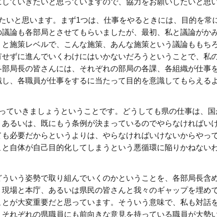
にしていきたいと思っていますので、協力をお願いしたいと思
たいと思います。まず1つは、仕事をやるときには、目的を常
の議論も各部局とさせてもらいましたが、最初、私と議論がか
うと施策レベルで、こんな施策、あんな施策という議論ももち
有せずに進んでいくわけにはいかないだろうということで、私
各部局長の皆さんには、それぞれの部局の各課、各組織が仕事
識し、各職員が仕事をするに当たって目的を意識してもらえる
合っていきましょうということです。どうしても県の仕事は、国
、あるいは、既にもう条例が決まっているのでやらなければい
ても必要だからというよりは、やらなければいけないからやっ
こと自体が自己目的化してしまうという悪循環に陥りかねない
どういう姿勢で取り組んでいくのかということを、各部局長含
、現場と本庁、あるいは県民の皆さんと我々のギャップを埋め
ことが大変重要だと思っています。そういう意味で、私も対話
、それぞれの県職員にも前向きな意見を持っている職員が大勢