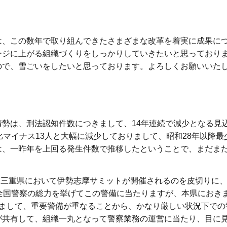
は、この数年で取り組んできたさまざまな改革を着実に成果に
ージに上がる組織づくりをしっかりしていきたいと思っており
ので、雪ごいをしたいと思っております。よろしくお願いいた
勢は、刑法認知件数につきまして、14年連続で減少となる見
比マイナス13人と大幅に減少しておりまして、昭和28年以降最
は、一昨年を上回る発生件数で推移したということで、まだま
日に三重県において伊勢志摩サミットが開催されるのを皮切りに
全国警察の総力を挙げてこの警備に当たりますが、本県におき
りまして、重要警備が重なることから、かなり厳しい状況下での
が共有して、組織一丸となって警察業務の運営に当たり、目に