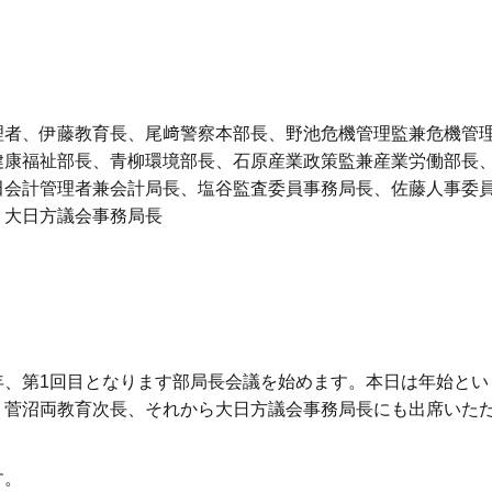
理者、伊藤教育長、尾﨑警察本部長、野池危機管理監兼危機管
健康福祉部長、青柳環境部長、石原産業政策監兼産業労働部長
田会計管理者兼会計局長、塩谷監査委員事務局長、佐藤人事委
、大日方議会事務局長
年、第1回目となります部局長会議を始めます。本日は年始とい
、菅沼両教育次長、それから大日方議会事務局長にも出席いた
す。