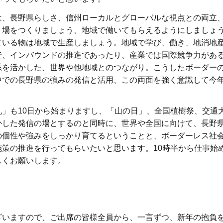
は、長野県らしさ、信州ローカルとグローバルな視点との両立
く場をつくりましょう、地域で働いてもらえるようにしましょ
ている物は地域で生産しましょう。地域で学び、働き、地消地
で、インバウンドの推進であったり、産業では国際競争力があ
系を活かした、世界や他地域とのつながり。こうしたボーダー
中での長野県の強みの発信と活用、この両面を強く意識して今
」も10日から始まりますし、「山の日」、全国植樹祭、交通
かした発信の場とするのと同時に、世界や全国に向けて、長野
の個性や強みをしっかり育てるということと、ボーダーレス社
策の推進を行ってもらいたいと思います。10時半から仕事始
しくお願いします。
ざいますので、ご出席の皆様全員から、一言ずつ、新年の抱負