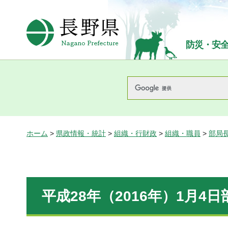
長野県Nagano Prefecture
防災・安
ホーム
>
県政情報・統計
>
組織・行財政
>
組織・職員
>
部局
平成28年（2016年）1月4