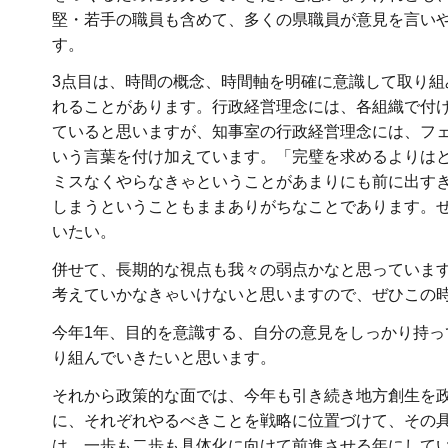
堅・若手の職員も含めて、多くの県職員が意見を言い
す。
3点目は、時間の概念、時間軸を明確に意識して取り
れることがあります。行政経営理念には、各組織で付
ていると思いますが、知事室の行政経営理念には、フェイスブックを
いう言葉を付け加えています。「完璧を求めるよりは
ミスなくやらなきゃということがあまりにも前に出す
しまうということもままありがちなことであります。
いたい。
併せて、長期的な視点も我々の弱点かなと思っています
考えていかなきゃいけないと思いますので、ぜひこの
今年1年、目的を意識する、自分の意見をしっかり持っ
り組んでいきたいと思います。
それから政策的な面では、今年も引き続き地方創生を
に、それぞれやるべきことを戦略に位置づけて、その
は、一歩も二歩も具体化に向けて前進させる年にして