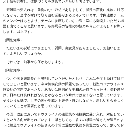
とも情報共有し、体制づくりを進めていきたいと考えています。
避難民の受入れは、前例のない取組でありまして、状況の変化に柔軟に対応
しながら、全庁を挙げて取り組む必要があると考えています。庁内連携チーム
のメンバーはもとより、チームに参画していない課・室にも御協力いただく場
面も出てくるかと思います。各部局長の皆様の御協力を何とぞよろしくお願い
します。以上です。
（関副知事）
ただいまの説明につきまして、質問、御意見がありましたら、お願いしま
す。よろしいでしょうか。
それでは、知事から何かありますか。
（阿部知事）
今、企画振興部長から説明していただいたとおり、これは全庁を挙げて対応
してほしいと思います。今や気候変動の問題であったり、新型コロナウイルス
感染症の問題であったり、あるいは国際的な平和の維持であったり、長野県だ
け、日本だけ良ければなんとかなるという時代では全くないと思っています。
そういう意味で、世界の国や地域とも連携・協力しながら、新しい社会をつく
っていくことが重要だと思っています。
今回、政府においてもウクライナの避難民を積極的に受け入れ、対応してい
くという方向が出されています。県としても、多くの県民の皆さんが連日のよ
うに報道でウクライナの皆さんの非常に過酷な状況を御覧になって、放ってお