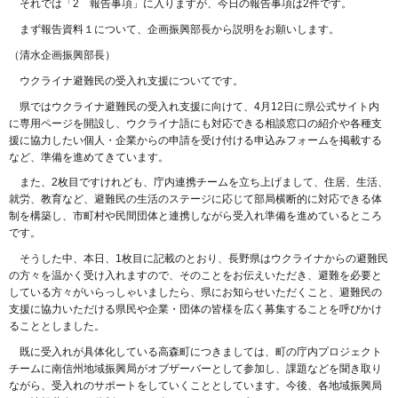
それでは「2 報告事項」に入りますが、今日の報告事項は2件です。
まず報告資料１について、企画振興部長から説明をお願いします。
（清水企画振興部長）
ウクライナ避難民の受入れ支援についてです。
県ではウクライナ避難民の受入れ支援に向けて、4月12日に県公式サイト内
に専用ページを開設し、ウクライナ語にも対応できる相談窓口の紹介や各種支
援に協力したい個人・企業からの申請を受け付ける申込みフォームを掲載する
など、準備を進めてきています。
また、2枚目ですけれども、庁内連携チームを立ち上げまして、住居、生活、
就労、教育など、避難民の生活のステージに応じて部局横断的に対応できる体
制を構築し、市町村や民間団体と連携しながら受入れ準備を進めているところ
です。
そうした中、本日、1枚目に記載のとおり、長野県はウクライナからの避難民
の方々を温かく受け入れますので、そのことをお伝えいただき、避難を必要と
している方々がいらっしゃいましたら、県にお知らせいただくこと、避難民の
支援に協力いただける県民や企業・団体の皆様を広く募集することを呼びかけ
ることとしました。
既に受入れが具体化している高森町につきましては、町の庁内プロジェクト
チームに南信州地域振興局がオブザーバーとして参加し、課題などを聞き取り
ながら、受入れのサポートをしていくこととしています。今後、各地域振興局