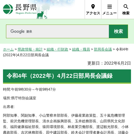
長野県Nagano Prefecture
アクセス
メニュー
検索
ホーム
>
県政情報・統計
>
組織・行財政
>
組織・職員
>
部局長会議
> 令和4年
(2022年)4月22日部局長会議
更新日：2022年6月2日
令和4年（2022年）4月22日部局長会議録
時間:午前9時30分～午前9時47分
場所:県庁特別会議室
出席者:
阿部知事、関副知事、小山警察本部部長、伊藤産業政策監、五十嵐危機管理
監、前沢危機管理部長、清水企画振興部長、玉井総務部長、山田県民文化部
長、福田健康福祉部長、猿田環境部長、林産業労働部長、渡辺観光部長、小林
農政部長、吉沢林務部長、田中建設部長、鈴木会計管理者兼会計局長、須藤企