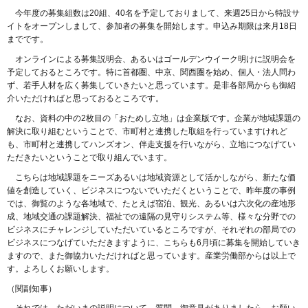
今年度の募集組数は20組、40名を予定しておりまして、来週25日から特設サ
イトをオープンしまして、参加者の募集を開始します。申込み期限は来月18日
までです。
オンラインによる募集説明会、あるいはゴールデンウイーク明けに説明会を
予定しておるところです。特に首都圏、中京、関西圏を始め、個人・法人問わ
ず、若手人材を広く募集していきたいと思っています。是非各部局からも御紹
介いただければと思っておるところです。
なお、資料の中の2枚目の「おためし立地」は企業版です。企業が地域課題の
解決に取り組むということで、市町村と連携した取組を行っていますけれど
も、市町村と連携してハンズオン、伴走支援を行いながら、立地につなげてい
ただきたいということで取り組んでいます。
こちらは地域課題をニーズあるいは地域資源として活かしながら、新たな価
値を創造していく、ビジネスにつないでいただくということで、昨年度の事例
では、御覧のような各地域で、たとえば宿泊、観光、あるいは六次化の産地形
成、地域交通の課題解決、福祉での遠隔の見守りシステム等、様々な分野での
ビジネスにチャレンジしていただいているところですが、それぞれの部局での
ビジネスにつなげていただきますように、こちらも6月頃に募集を開始していき
ますので、また御協力いただければと思っています。産業労働部からは以上で
す。よろしくお願いします。
（関副知事）