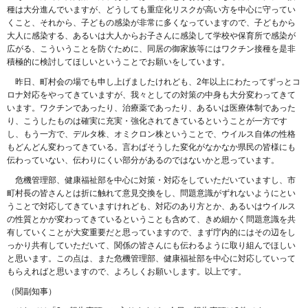
種は大分進んでいますが、どうしても重症化リスクが高い方を中心に守ってい
くこと、それから、子どもの感染が非常に多くなっていますので、子どもから
大人に感染する、あるいは大人からお子さんに感染して学校や保育所で感染が
広がる、こういうことを防ぐために、同居の御家族等にはワクチン接種を是非
積極的に検討してほしいということでお願いをしています。
昨日、町村会の場でも申し上げましたけれども、2年以上にわたってずっとコ
ロナ対応をやってきていますが、我々としての対策の中身も大分変わってきて
います。ワクチンであったり、治療薬であったり、あるいは医療体制であった
り、こうしたものは確実に充実・強化されてきているということが一方です
し、もう一方で、デルタ株、オミクロン株ということで、ウイルス自体の性格
もどんどん変わってきている。言わばそうした変化がなかなか県民の皆様にも
伝わっていない、伝わりにくい部分があるのではないかと思っています。
危機管理部、健康福祉部を中心に対策・対応をしていただいていますし、市
町村長の皆さんとは折に触れて意見交換をし、問題意識がずれないようにとい
うことで対応してきていますけれども、対応のあり方とか、あるいはウイルス
の性質とかが変わってきているということも含めて、きめ細かく問題意識を共
有していくことが大変重要だと思っていますので、まず庁内的にはその辺をし
っかり共有していただいて、関係の皆さんにも伝わるように取り組んでほしい
と思います。この点は、また危機管理部、健康福祉部を中心に対応していって
もらえればと思いますので、よろしくお願いします。以上です。
（関副知事）