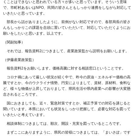
くことはできないと思われている方々が多いと思っています。そういう意味
で、市町村あるいはNPO、民間の皆さんともしっかり連携をしながら対応して
いきたいと思っています。
部長から話がありましたように、前例がない対応ですので、各部局長の皆さ
んもしっかりこの課題を念頭に置いていただいて、対応していただくようにお
願いをしたいと思います。以上です。
（関副知事）
それでは、報告資料2につきまして、産業政策監から説明をお願いします。
（伊藤産業政策監）
報告資料2をお願いします。価格高騰に対する相談窓口ということです。
コロナ禍にあって厳しい状況が続く中で、昨今の原油・エネルギー価格の高
騰ですとか、今のウクライナ情勢、円安によりまして、資材、原材料、食料な
ど、様々な物価が上昇しておりまして、県民生活や県内産業への影響が大変懸
念されるところです。
国におきましても、近々、緊急対策ですとか、補正予算での対応を講じると
聞いています。本県においても状況をしっかり把握して、必要な対応を図って
いきたいと考えています。
相談体制につきましては、順次、開設・充実を図っているところです。
まずここにありますように、県民の皆様につきましては、「まいさぽ」です