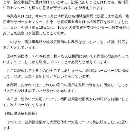
とか、福祉事務所で受け付けていますし、記載はありませんけれども、各消費
生活センターにも様々な意見が寄せられることが考えられます。
事業者向けには、昨年の12月に本庁及び各地域振興局に設置します産業・雇
用総合サポータセンターに中小・小規模事業者向けの相談窓口を設置しました
し、また、今週月曜日18日には、10か所の農業農村支援センターに農業分野に
おける相談窓口を設置したところです。
このほか、建設事務所や地域振興局の林務課などにおいても、相談に対応す
ることとしています。
国や外郭団体、NPOを始め、様々な支援機関においても同様の取組を行って
いますので、しっかり連携していくことが必要だと考えています。
ここに記載してあるものが全てではありません。詳細はホームページに掲載
して、順次、充実・更新していきたいと考えています。
各部局におかれては、これらの窓口の活用を県民の皆さんに周知し、しっか
りと声を受け止めていただきたいと思います。
本日は、連休中の対応について、福田健康福祉部長から御紹介をお願いしま
す。次のページになります。
（福田健康福祉部長）
それでは、健康福祉部から大型連休中の対応について御説明をしたいと思い
ます。