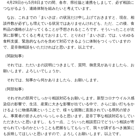
4月29日から5月8日までの間、各市、県社協と連携をしまして、必ず相談に
つながるよう、連絡体制を組みたいと考えています。
なお、これまでの「まいさぽ」の状況だけ申し上げておきますと、現在、相
談件数が必ずしも増えている状況ではありませんけれども、ただ、この後、食
料品の価格が上がってくることが予想されるところです。そういったことが次
第に影響してくると考えておりまして、とりわけ「まいさぽ」では、いわゆる
食料支援、緊急的なものを含めて対応できるように体制をつくっていますの
で、是非御相談をいただければと思います。以上です。
（関副知事）
それでは、ただいまの説明につきまして、質問、御意見がありましたら、お
願いします。よろしいでしょうか。
それでは、知事から何かありましたら、お願いします。
（阿部知事）
それぞれの部局でしっかり相談対応をお願いします。新型コロナウイルス感
染症の影響で、生活、産業に大きな影響が出ている中で、さらに追い打ちをか
けるように物価高騰ということで、様々な困難に直面されている県民の皆さ
ん、事業者の皆さんがいらっしゃると思います。是非丁寧な相談対応をしてい
ただきたいと思いますし、もう一点、こういった相談窓口でどういう相談が寄
せられているのかということも把握をしてもらって、我々が講ずるべき施策に
も反映してほしいと思いますので、よろしくお願いします。以上です。