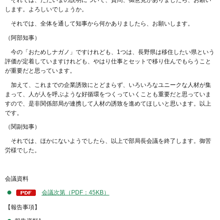
それでは、ただいまの説明について、質問、御意見がありましたら、お願い
します。よろしいでしょうか。
それでは、全体を通して知事から何かありましたら、お願いします。
（阿部知事）
今の「おためしナガノ」ですけれども、1つは、長野県は移住したい県という
評価が定着していますけれども、やはり仕事とセットで移り住んでもらうこと
が重要だと思っています。
加えて、これまでの企業誘致にとどまらず、いろいろなユニークな人材が集
まって、人が人を呼ぶような好循環をつくっていくことも重要だと思っていま
すので、是非関係部局が連携して人材の誘致を進めてほしいと思います。以上
です。
（関副知事）
それでは、ほかにないようでしたら、以上で部局長会議を終了します。御苦
労様でした。
会議資料
会議次第（PDF：45KB）
【報告事項】