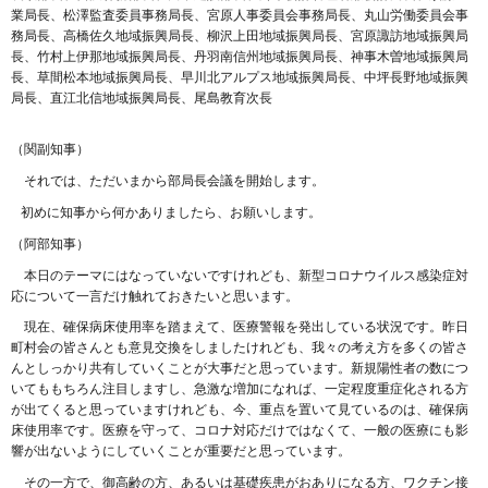
業局長、松澤監査委員事務局長、宮原人事委員会事務局長、丸山労働委員会事
務局長、高橋佐久地域振興局長、柳沢上田地域振興局長、宮原諏訪地域振興局
長、竹村上伊那地域振興局長、丹羽南信州地域振興局長、神事木曽地域振興局
長、草間松本地域振興局長、早川北アルプス地域振興局長、中坪長野地域振興
局長、直江北信地域振興局長、尾島教育次長
（関副知事）
それでは、ただいまから部局長会議を開始します。
初めに知事から何かありましたら、お願いします。
（阿部知事）
本日のテーマにはなっていないですけれども、新型コロナウイルス感染症対
応について一言だけ触れておきたいと思います。
現在、確保病床使用率を踏まえて、医療警報を発出している状況です。昨日
町村会の皆さんとも意見交換をしましたけれども、我々の考え方を多くの皆さ
んとしっかり共有していくことが大事だと思っています。新規陽性者の数につ
いてももちろん注目しますし、急激な増加になれば、一定程度重症化される方
が出てくると思っていますけれども、今、重点を置いて見ているのは、確保病
床使用率です。医療を守って、コロナ対応だけではなくて、一般の医療にも影
響が出ないようにしていくことが重要だと思っています。
その一方で、御高齢の方、あるいは基礎疾患がおありになる方、ワクチン接