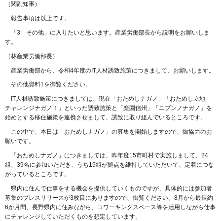
（関副知事）
報告事項は以上です。
「3 その他」に入りたいと思います。産業労働部長から説明をお願いしま
す。
（林産業労働部長）
産業労働部から、令和4年度のIT人材誘致施策につきまして、お願いします。
その他資料1を御覧ください。
IT人材誘致施策につきましては、現在「おためしナガノ」「おためし立地
チャレンジナガノ！」といった誘致施策と「楽園信州」「ニブンノナガノ」を
始めとする移住施策を連携させまして、誘致に取り組んでいるところです。
この中で、本日は「おためしナガノ」の募集を開始しますので、御協力のお
願いです。
「おためしナガノ」につきましては、昨年度15市町村で実施しまして、24
組、39名に参加いただき、うち19組が拠点を維持していただいて、定着につな
がっているところです。
県内に住んで仕事をする機会を提供していくものですが、具体的には参加者
募集のプレスリリースが3枚目にありますので、御覧ください。8月から最長約
6か月間、長野県内に住みながら、コワーキングスペース等を活用しながら仕事
にチャレンジしていただくものを想定しています。