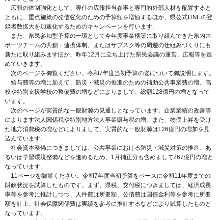
広報の体制強化として、専任の広報担当参事と専門的外部人材を配置すると
ともに、重点施策の発信強化のための予算額を増額するほか、県公式LINEの登
録者数拡大を加速化するためのキャンペーンを行います。
また、県民参加型予算の一環として今年度事業構築に取り組んできた県内ス
ポーツチームの共創・連携体制、またはサブスク等の周遊の仕組みづくりにも
新たに取り組みますほか、昨年12月に立ち上げた県民会議の運営、広報等を進
めていきます。
次のページを御覧ください。令和7年度当初予算の姿について御説明します。
給与費等の増に加えて、防災・減災の推進のための補助公共事業費の増、高
校や特別支援学校の整備費の増などによりまして、総額128億円の増となって
います。
次のページが実質的な一般財源の見通しとなっています。企業業績の改善等
によります法人関係税や特別地方法人事業譲与税の増、また、物価上昇を受け
た地方消費税の増などによりまして、実質的な一般財源は126億円の増加を見
込んでいます。
社会資本整備につきましては、公共事業における防災・減災対策の推進、あ
るいは学習環境整備などを進めるため、1月補正分も含めまして267億円の増と
なっています。
11ページを御覧ください。令和7年度当初予算をベースに令和11年度までの
財政状況を試算したものです。まず、県税、交付税につきましては、経済成長
率等を参考に推計しつつ、人件費は所要額、公債費は国債金利等を参考に所要
額を計上、社会保障関係費は実績を参考に推計するなどにより試算したものと
なっています。