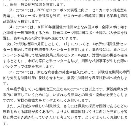
し、疾病・感染症対策課を設置します。
（3）については、2050ゼロカーボンの実現に向け、ゼロカーボン推進室を
再編し、ゼロカーボン推進課を設置、ゼロカーボン戦略等に関する業務を環境
政策課から移管します。
（4）については、令和10年度開催の信州やまなみ国スポ・全障スポに向け
た準備を一層加速化するため、観光スポーツ部に国スポ・全障スポ大会局を設
置し、資料もある4課で準備を進めていきます。
次に2の現地機関の見直しとして、（1）については、4か所の消費生活セン
ターを集約して長野県消費生活センターを設置します。集約後には、新たにオ
ンラインを活用して地域振興局と県のセンターを結び、対面相談の機会を確保
するとともに、市町村窓口と県センターを結び、困難な相談事案が生じた際の
バックアップ体制を充実します。
（2）については、新たな病害虫の発生や侵入に対して、試験研究機関の専門
的な知見を防除対策に反映させるため、病害虫防除所を農業試験場へ統合しま
す。
来年度予定している組織改正の主なものについては以上です。新設組織を効
果的に運営していくためには、いずれも各部局との連携・協働が必要となりま
すので、皆様の御協力をどうぞよろしくお願いします。
また、人口減少や厳しい財政状況、さらには職員の採用が困難であるなどの
県政をめぐる課題が多くある中、よりよい組織体制づくりに向けた見直しを皆
様と共に引き続き行っていきたいと考えています。どうぞよろしくお願いしま
す。