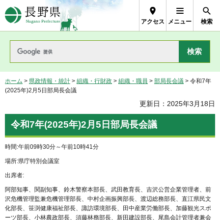
長野県Nagano Prefecture
アクセス
メニュー
検索
ホーム
>
県政情報・統計
>
組織・行財政
>
組織・職員
>
部局長会議
> 令和7年
(2025年)2月5日部局長会議
更新日：2025年3月18日
令和7年(2025年)2月5日部局長会議
時間:午前09時30分～午前10時41分
場所:県庁特別会議室
出席者:
阿部知事、関副知事、鈴木警察本部長、武田教育長、吉沢公営企業管理者、前
沢危機管理監兼危機管理部長、中村企画振興部長、渡辺総務部長、直江県民文
化部長、笹渕健康福祉部長、諏訪環境部長、田中産業労働部長、加藤観光スポ
ーツ部長、小林農政部長、須藤林務部長、新田建設部長、尾島会計管理者兼会