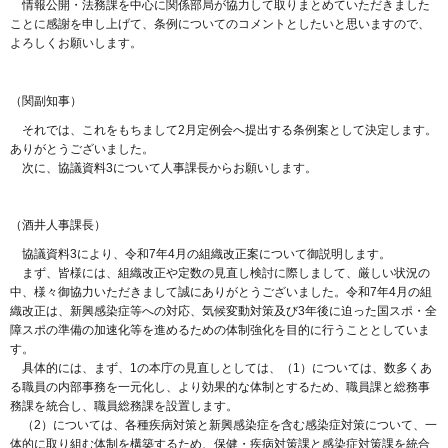
情報公開・法務課を中心に関係部局が協力して取りまとめていただきました
ことに感謝を申し上げて、条例についてのコメントとしたいと思いますので、
よろしくお願いします。
（関副知事）
それでは、これをもちまして2月定例会へ提出する条例案として決定します。
ありがとうございました。
次に、協議資料3について人事課長からお願いします。
（酒井人事課長）
協議資料3により、令和7年4月の組織改正案について御説明します。
まず、皆様には、組織改正や定数の見直し検討に際しまして、厳しい状況の
中、様々御協力いただきまして誠にありがとうございました。令和7年4月の組
織改正は、新興感染症等への対応、気候変動対策及び3年後に迫った国スポ・全
障スポの準備の加速化等を進めるための体制強化を目的に行うこととしていま
す。
具体的には、まず、1の本庁の見直しとしては、（1）については、数多くあ
る職員の内部事務を一元化し、より効果的な体制とするため、職員課と総務事
務課を統合し、職員総務課を設置します。
（2）については、各種疾病対策と新興感染症を含む感染症対策について、一
体的に取り組む体制を構築するため、保健・疾病対策課と感染症対策課を統合