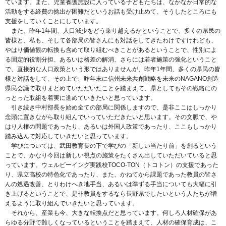
ています。また、児童養護施設に入っている子どもたちは、なかなか日常的な
活動をする経費の捻出が困難だというお話も受け止めて、そうしたところにも
支援をしていくことにしています。
また、昨年1年間、人口減少をどう乗り越えるかということで、多くの県民の
皆様と、私も、そして各部局の皆さんにも対話をしてきたわけですけれども、
やはり価値観の転換も含めて取り組むべきことがあるということで、性別によ
る固定的役割分担、あるいは格差の解消、さらには若者施策の強化ということ
で、直接的な人口政策という形ではありませんが、昨年1年間、多くの県民の皆
様と対話をして、その上で、昨年末に信州未来共創戦略を未来のNAGANO創造
県民会議で取りまとめていただいたことを踏まえて、県としてもその戦略にの
っとった取組を着実に進めていきたいと思っています。
引き続き中村部長を始め全ての部局に関係しますので、是非ここはしっかり
念頭に置きながら取り組んでいっていただきたいと思います。その文脈で、や
はり人権の問題であったり、あるいは外国人政策であったり、ここもしっかり
踏み込んで対応していきたいと思っています。
学びについては、武田教育長の下で学びの「新しい当たり前」を創るという
ことで、かなり今回は新しい視点の施策をたくさん出していただいていると思
っています。ウェルビーイング実践校TOCO-TON（トコトン）の支援であった
り、県立高校の特色化であったり、また、かねてから課題であった教員の皆さ
んの処遇改善、とりわけへき地手当、あるいは準ずる手当についても大幅に引
き上げるということで、是非教員をするなら長野県でしたいという人たちが増
えるように取り組んでいきたいと思っています。
それから、産業も今、大きな転換点だと思っています。何しろ人材確保があ
らゆる分野で難しくなっているということを踏まえて、人材の確保育成は、こ