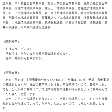
計局長、早川監査委員事務局長、西沢人事委員会事務局長、風間労働委員会事
務局長、原佐久地域振興局長、柳沢上田地域振興局長、竹花諏訪地域振興局
長、布山上伊那地域振興局長、岩下南信州地域振興局長、渡邉木曽地域振興局
長、宮島松本地域振興局長、斎藤北アルプス地域振興局長、坪井長野地域振興
局長、小池北信地域振興局長、新納財政課長、伊豫田情報公開・法務課長、酒
井人事課長、松本政策評価担当課長
（関副知事）
おはようございます。
それでは、ただいまから部局長会議を始めます。
冒頭、知事からありますか。
（阿部知事）
あえて言えば、2月県議会が迫っているので、今日はこの後、予算、条例案等
の審議をしますが、社会の変革期における大事な時期ですので、各部局におい
ても、しっかり予算案については関係方面の理解が得られるように取り組んで
いただきたいと思います。
また、いろいろな課題もありますので、当面する課題についてもしっかり直
視をしながら進めていっていだきたいと思いますので、よろしくお願いしま
す。