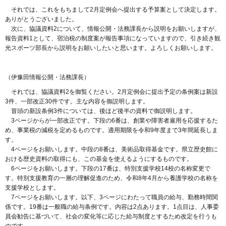
それでは、これをもちまして2月定例会へ提出する予算案として決定します。
ありがとうございました。
次に、協議資料2について、情報公開・法務課長から説明をお願いしますが、
報告資料1として、宿泊税の制度案が報告事項になっていますので、引き続き観
光スポーツ部長から説明をお願いしたいと思います。よろしくお願いします。
（伊豫田情報公開・法務課長）
それでは、協議資料2を御覧ください。2月定例会に提出予定の条例案は新設
3件、一部改正30件です。主な内容を御説明します。
冒頭の新設条例3件については、後ほど後半の資料で御説明します。
3ページからが一部改正です。下段の6番は、創業や障害者雇用を応援するた
め、事業税の減税を定めるものです。適用期限を令和9年度まで3年間延長しま
す。
4ページをお願いします。中段の8番は、美術品取得基金です。県立歴史館に
おける歴史資料の取得にも、この基金を使えるようにするものです。
6ページをお願いします。下段の17番は、特別支援学校14校の名称変更で
す。特別支援教育の一層の理解促進のため、令和8年4月から養護学校の名称を
支援学校とします。
7ページをお願いします。以下、3ページにわたって職員の給与、勤務時間関
係です。19番は一般職の給与条例です。内容は2点あります。1点目は、人事委
員会勧告に基づいて、社会の変化等に応じた給与制度とするため改定を行うも
のです。