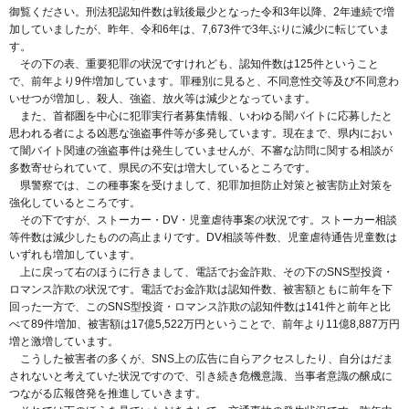
御覧ください。刑法犯認知件数は戦後最少となった令和3年以降、2年連続で増
加していましたが、昨年、令和6年は、7,673件で3年ぶりに減少に転じていま
す。
その下の表、重要犯罪の状況ですけれども、認知件数は125件ということ
で、前年より9件増加しています。罪種別に見ると、不同意性交等及び不同意わ
いせつが増加し、殺人、強盗、放火等は減少となっています。
また、首都圏を中心に犯罪実行者募集情報、いわゆる闇バイトに応募したと
思われる者による凶悪な強盗事件等が多発しています。現在まで、県内におい
て闇バイト関連の強盗事件は発生していませんが、不審な訪問に関する相談が
多数寄せられていて、県民の不安は増大しているところです。
県警察では、この種事案を受けまして、犯罪加担防止対策と被害防止対策を
強化しているところです。
その下ですが、ストーカー・DV・児童虐待事案の状況です。ストーカー相談
等件数は減少したものの高止まりです。DV相談等件数、児童虐待通告児童数は
いずれも増加しています。
上に戻って右のほうに行きまして、電話でお金詐欺、その下のSNS型投資・
ロマンス詐欺の状況です。電話でお金詐欺は認知件数、被害額ともに前年を下
回った一方で、このSNS型投資・ロマンス詐欺の認知件数は141件と前年と比
べて89件増加、被害額は17億5,522万円ということで、前年より11億8,887万円
増と激増しています。
こうした被害者の多くが、SNS上の広告に自らアクセスしたり、自分はだま
されないと考えていた状況ですので、引き続き危機意識、当事者意識の醸成に
つながる広報啓発を推進していきます。