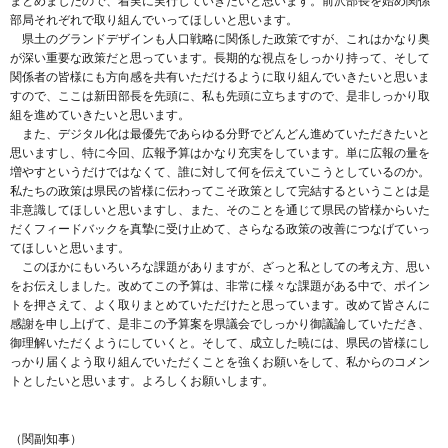
まとめましたので、着実に実行していきたいと思います。前沢部長を始め関係
部局それぞれで取り組んでいってほしいと思います。
県土のグランドデザインも人口戦略に関係した政策ですが、これはかなり奥
が深い重要な政策だと思っています。長期的な視点をしっかり持って、そして
関係者の皆様にも方向感を共有いただけるように取り組んでいきたいと思いま
すので、ここは新田部長を先頭に、私も先頭に立ちますので、是非しっかり取
組を進めていきたいと思います。
また、デジタル化は最優先であらゆる分野でどんどん進めていただきたいと
思いますし、特に今回、広報予算はかなり充実をしています。単に広報の量を
増やすというだけではなくて、誰に対して何を伝えていこうとしているのか。
私たちの政策は県民の皆様に伝わってこそ政策として完結するということは是
非意識してほしいと思いますし、また、そのことを通じて県民の皆様からいた
だくフィードバックを真摯に受け止めて、さらなる政策の改善につなげていっ
てほしいと思います。
このほかにもいろいろな課題がありますが、ざっと私としての考え方、思い
をお伝えしました。改めてこの予算は、非常に様々な課題がある中で、ポイン
トを押さえて、よく取りまとめていただけたと思っています。改めて皆さんに
感謝を申し上げて、是非この予算案を県議会でしっかり御議論していただき、
御理解いただくようにしていくと。そして、成立した暁には、県民の皆様にし
っかり届くよう取り組んでいただくことを強くお願いをして、私からのコメン
トとしたいと思います。よろしくお願いします。
（関副知事）