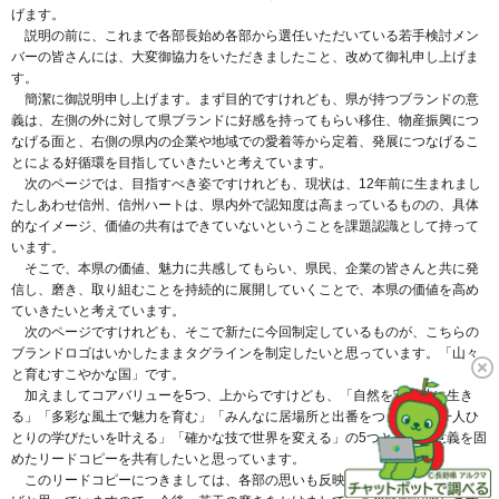
げます。
説明の前に、これまで各部長始め各部から選任いただいている若手検討メン
バーの皆さんには、大変御協力をいただきましたこと、改めて御礼申し上げま
す。
簡潔に御説明申し上げます。まず目的ですけれども、県が持つブランドの意
義は、左側の外に対して県ブランドに好感を持ってもらい移住、物産振興につ
なげる面と、右側の県内の企業や地域での愛着等から定着、発展につなげるこ
とによる好循環を目指していきたいと考えています。
次のページでは、目指すべき姿ですけれども、現状は、12年前に生まれまし
たしあわせ信州、信州ハートは、県内外で認知度は高まっているものの、具体
的なイメージ、価値の共有はできていないということを課題認識として持って
います。
そこで、本県の価値、魅力に共感してもらい、県民、企業の皆さんと共に発
信し、磨き、取り組むことを持続的に展開していくことで、本県の価値を高め
ていきたいと考えています。
次のページですけれども、そこで新たに今回制定しているものが、こちらの
ブランドロゴはいかしたままタグラインを制定したいと思っています。「山々
と育むすこやかな国」です。
加えましてコアバリューを5つ、上からですけども、「自然を守り共に生き
る」「多彩な風土で魅力を育む」「みんなに居場所と出番をつくる」「一人ひ
とりの学びたいを叶える」「確かな技で世界を変える」の5つと、その意義を固
めたリードコピーを共有したいと思っています。
このリードコピーにつきましては、各部の思いも反映して使っていただけれ