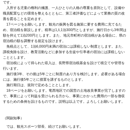
です。
入所する児童の権利の擁護、一人ひとりの人格の尊重を原則として、設備や
職員配置などの環境を整えるとともに、第三者評価などによって業務の質の改
善を図ることを定めます。
17ページをお願いします。観光の振興を図る施策に要する費用に充てるた
め、宿泊税を新設します。税率は1人1泊300円としますが、施行日から3年間は
額を抑えて1泊200円とします。また、地元市町村の宿泊税がある場合に、県の
宿泊税の額を調整する規定を設けます。
免税点として、1泊6,000円未満の宿泊には課税しない制度とします。また、
課税免除を設け、教育活動などに参加する生徒や引率者の宿泊には課税しない
こととします。
宿泊税によって得られた収入は、長野県宿泊税基金を設けて積立てや管理を
行います。
施行後3年、その後は5年ごとに制度のあり方を検討します。必要がある場合
には、施行後5年ごとに措置を講ずるものとします。
施行期日は、規則で定めることとします。
18ページをお願いします。竜西地区での国営の土地改良事業が完了しますの
で、事業によって利益を受けられる方から、事業にかかった費用の一部を徴収
するための条例を設けるものです。説明は以上です。よろしくお願いします。
（関副知事）
では、観光スポーツ部長、続けてお願いします。