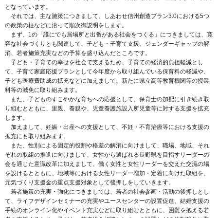
となっています。
それでは、主な施策につきまして、しあわせ信州創造プラン3.0における5つ
の政策の柱などに沿って順次御説明をします。
まず、1の「誰にでも居場所と出番がある社会をつくる」につきましては、寛
容な社会づくりとも関連して、子ども・子育て支援、ジェンダーギャップの解
消、若者施策充実などの予算を盛り込んだところです。
子ども・子育ての幸せを社会で支えるため、子育ての経済的負担軽減とし
て、子育て家庭応援プランとして今年度から取り組んでいる保育料の軽減や、
子ども医療費助成の拡充などに加えまして、新たに県立高等教育機関等の授業
料等の減免に取り組みます。
また、子どものすこやかな育ちへの応援として、保育士の加配に引き続き取
り組むとともに、里親、養親や、児童養護施設入所児童等に対する支援を拡充
します。
加えまして、妊娠・出産への支援として、不妊・不育治療等における支援の
拡充にも取り組みます。
また、性別による固定的役割や格差の解消に向けまして、職場、地域、それ
ぞれの取組の推進に向けまして、女性から選ばれる長野県を目指すリーダーの
会を通じた意識改革に加えまして、働く女性と女性リーダーを交えた交流の場
を設けるとともに、地域等における女性リーダー増加・定着に向けた取組を、
元気づくり支援金の重点支援対象として後押しをしていきます。
若者施策の充実・強化につきましては、若者の社会参画・活動の後押しとし
て、ライフデザインセミナーの充実やユースセンターの設置促進、結婚支援の
手続のオンライン化やイベント充実などに取り組むとともに、困難を抱える若