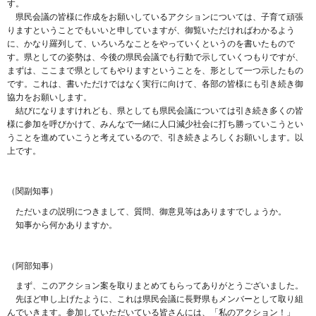
す。
県民会議の皆様に作成をお願いしているアクションについては、子育て頑張
りますということでもいいと申していますが、御覧いただければわかるよう
に、かなり羅列して、いろいろなことをやっていくというのを書いたもので
す。県としての姿勢は、今後の県民会議でも行動で示していくつもりですが、
まずは、ここまで県としてもやりますということを、形として一つ示したもの
です。これは、書いただけではなく実行に向けて、各部の皆様にも引き続き御
協力をお願いします。
結びになりますけれども、県としても県民会議については引き続き多くの皆
様に参加を呼びかけて、みんなで一緒に人口減少社会に打ち勝っていこうとい
うことを進めていこうと考えているので、引き続きよろしくお願いします。以
上です。
（関副知事）
ただいまの説明につきまして、質問、御意見等はありますでしょうか。
知事から何かありますか。
（阿部知事）
まず、このアクション案を取りまとめてもらってありがとうございました。
先ほど申し上げたように、これは県民会議に長野県もメンバーとして取り組
んでいきます。参加していただいている皆さんには、「私のアクション！」