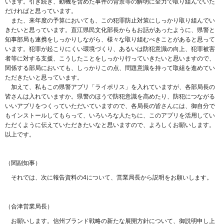
います。引き続き、動機を含めた事件の背景等の解明に全力で取り組んでいた
だければと思っています。
また、来年度の予算においても、この犯罪防止対策にしっかり取り組んでい
きたいと思っています。直江県民文化部長からもお話があったように、県警と
知事部局も連携をしっかりしながら、様々な取り組むべきことがあると思って
います。犯罪が起こりにくい環境づくり、あるいは防犯意識の向上、犯罪被害
者等に対する支援、こうしたことをしっかり行っていきたいと思いますので、
関係する部局においても、しっかりこの点、問題意識を持って取組を進めてい
ただきたいと思っています。
加えて、私もこの県警アプリ「ライポリス」を入れていますが、各部局長の
皆さんは入れていますか。県警のほうで防犯意識を高めたり、防犯につながる
いいアプリをつくっていただいていますので、各局長の皆さんには、御自分で
もインストールしてもらって、いろいろな人たちに、このアプリを活用してい
ただくように伝えていただきたいなと思いますので、よろしくお願いします。
以上です。
（関副知事）
それでは、次に報告資料の4について、営業局長から説明をお願いします。
（合津営業局長）
お願いします。信州ブランド戦略の新たな展開方針について、御説明申し上