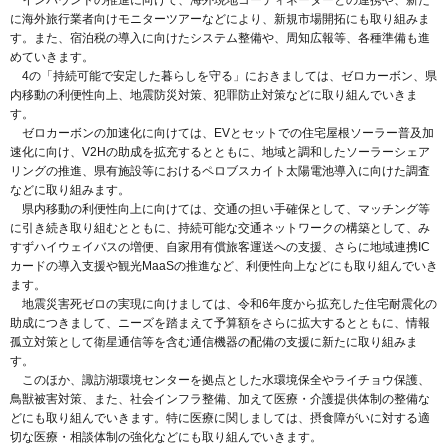
インバウンドの推進に向けて、海外現地コーディネーターとの連携や、新た
に海外旅行業者向けモニターツアーなどにより、新規市場開拓にも取り組みま
す。また、宿泊税の導入に向けたシステム整備や、周知広報等、各種準備も進
めていきます。
4の「持続可能で安定した暮らしを守る」におきましては、ゼロカーボン、県
内移動の利便性向上、地震防災対策、犯罪防止対策などに取り組んでいきま
す。
ゼロカーボンの加速化に向けては、EVとセットでの住宅屋根ソーラー普及加
速化に向け、V2Hの助成を拡充するとともに、地域と調和したソーラーシェア
リングの推進、県有施設等におけるペロブスカイト太陽電池導入に向けた調査
などに取り組みます。
県内移動の利便性向上に向けては、交通の担い手確保として、マッチング等
に引き続き取り組むとともに、持続可能な交通ネットワークの構築として、み
すずハイウェイバスの増便、自家用有償旅客運送への支援、さらに地域連携IC
カードの導入支援や観光MaaSの推進など、利便性向上などにも取り組んでいき
ます。
地震災害死ゼロの実現に向けましては、令和6年度から拡充した住宅耐震化の
助成につきまして、ニーズを踏まえて予算額をさらに拡大するとともに、情報
孤立対策として衛星通信等を含む通信機器の配備の支援に新たに取り組みま
す。
このほか、諏訪湖環境センターを拠点とした水環境保全やライチョウ保護、
鳥獣被害対策、また、社会インフラ整備、加えて医療・介護提供体制の整備な
どにも取り組んでいきます。特に医療に関しましては、摂食障がいに対する適
切な医療・相談体制の強化などにも取り組んでいきます。