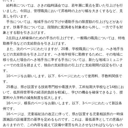
給料表については、さきの臨時議会では、若年層に重点を置いた引上げを行
いました。今回は、管理職員において昇格時の上がり幅を大きくするなど、見
直しを行います。
手当については、地域手当の引下げや通勤手当の限度額の引上げなどがあり
ます。扶養手当については、段階的に配偶者を対象者から外し、一方で子を対
象とする額を引き上げます。
2点目は人材確保のための手当の引上げです。一般職の職員については、特地
勤務手当などの支給割合を引き上げます。
また、次のページにわたりますが、20番、学校職員については、へき地手当
などの支給割合を引き上げます。へき地学校等に勤務するために、その地域に
移り住んだ場合のへき地手当に準ずる手当については、新たな地域コミュニテ
ィーでの生活を踏まえて、独自の支給割合の引上げと支給期間の設定を行いま
す。
10ページをお願いします。以下、6ページにわたって使用料、手数料関係で
す。
25番は、県が設置する技術専門校や看護大学、工科短期大学校など14校にお
いて、低所得世帯等の経済的負担を軽減し、学びの機会を確保できるよう、授
業料や入学料の減免制度を拡大します。
16ページ、横長のページをお願いします。以下、3ページにわたって新設条
例です。
16ページは、児童福祉法の改正に伴って、県が設置する児童相談所の一時保
護施設の設備運営の基準を定めるものです。これは、最低基準としての意義が
ありますので、この内容を超えて設備や運営を向上させなければならないもの