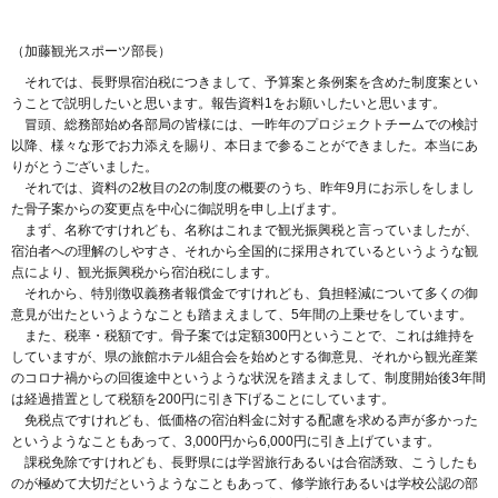
（加藤観光スポーツ部長）
それでは、長野県宿泊税につきまして、予算案と条例案を含めた制度案とい
うことで説明したいと思います。報告資料1をお願いしたいと思います。
冒頭、総務部始め各部局の皆様には、一昨年のプロジェクトチームでの検討
以降、様々な形でお力添えを賜り、本日まで参ることができました。本当にあ
りがとうございました。
それでは、資料の2枚目の2の制度の概要のうち、昨年9月にお示しをしまし
た骨子案からの変更点を中心に御説明を申し上げます。
まず、名称ですけれども、名称はこれまで観光振興税と言っていましたが、
宿泊者への理解のしやすさ、それから全国的に採用されているというような観
点により、観光振興税から宿泊税にします。
それから、特別徴収義務者報償金ですけれども、負担軽減について多くの御
意見が出たというようなことも踏まえまして、5年間の上乗せをしています。
また、税率・税額です。骨子案では定額300円ということで、これは維持を
していますが、県の旅館ホテル組合会を始めとする御意見、それから観光産業
のコロナ禍からの回復途中というような状況を踏まえまして、制度開始後3年間
は経過措置として税額を200円に引き下げることにしています。
免税点ですけれども、低価格の宿泊料金に対する配慮を求める声が多かった
というようなこともあって、3,000円から6,000円に引き上げています。
課税免除ですけれども、長野県には学習旅行あるいは合宿誘致、こうしたも
のが極めて大切だというようなこともあって、修学旅行あるいは学校公認の部