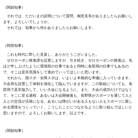
（関副知事）
それでは、ただいまの説明について質問、御意見等がありましたらお願いし
ます。よろしいでしょうか。
それでは、知事から何かありましたらお願いします。
（阿部知事）
これも時代に即した見直し、ありがとうございました。
ゼロカーボン推進課を設置しますが、引き続き、ゼロカーボンの推進は、先
ほど申し上げたように環境部の仕事であると同時に各部局の仕事でもあるの
で、そこは是非意識をして進めていってほしいと思います。
それから、国スポ・全障スポは、いよいよ本格的な準備に入っていきます。
大会局を設置して体制を強化して臨んでいきますが、この取組についても、各
部局で是非協力して、いい大会になるように、また、大会の成功だけではなく
て、そこに至る過程、あるいは大会開催後も、長野県がスポーツを通じて人と
人との交流が活発になる、あるいは障がいがある人もない人もスポーツに親し
める環境をつくっていく、こうしたことにつながるように取り組んでほしいと
思いますので、よろしくお願いします。以上です。
（関副知事）