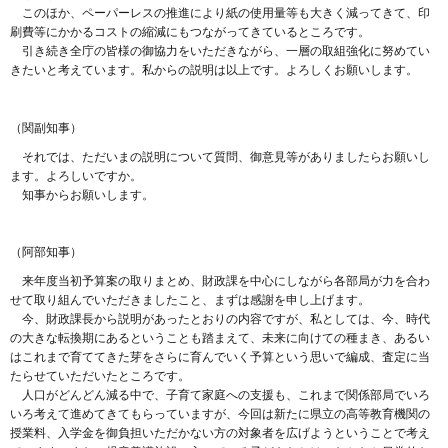
このほか、ペーパーレスの推進により紙の使用量等も大きく減ってきて、印
刷費等にかかるコストの縮減にもつながってきているところです。
引き続き全庁の皆様の御協力をいただきながら、一層の取組強化に努めてい
きたいと考えています。私からの説明は以上です。よろしくお願いします。
（関副知事）
それでは、ただいまの説明について質問、御意見等がありましたらお願いし
ます。よろしいですか。
知事からお願いします。
（阿部知事）
来年度当初予算案の取りまとめ、財政課を中心にしながら各部局が力を合わ
せて取り組んでいただきましたこと、まずは感謝を申し上げます。
今、財政課長から説明があったとおりの内容ですが、私としては、今、時代
の大きな転換期にあるということも踏まえて、未来に向けての種まき、あるい
はこれまで育ててきた芽をさらに育んでいく予算という思いで編成、査定に当
たらせていただいたところです。
人口がどんどん減る中で、子育て家庭への支援も、これまで関係部局でいろ
いろ考えて進めてきてもらっていますが、今回は新たに県立の高等教育機関の
授業料、入学金を御負担いただかない方の対象者を広げようということで考え