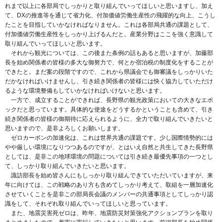
れまで以上に各部局でしっかりと取り組んでいってほしいと思いますし、加え
て、DXの推進等を通じて省力化、付加価値労働生産性の飛躍的な向上、こうし
たことを目指していかなければなりません。これは各部局共通の課題として、
付加価値労働生産性をしっかり上げるんだと。産業分野はここを強く意識して
取り組んでいってほしいと思います。
それから観光については、この後また条例の話もあると思いますが、加藤部
長を始め関係者の皆様の多大な御努力で、何とか宿泊税の制度化をすることが
できたと。まだ案の段階ですので、これから県議会でも御審議をしっかりいた
だかなければいけませんし、引き続き関係者の皆様には快く協力していただけ
るような環境整備もしていかなければいけないと思います。
一方で、成立することができれば、長野県の観光政策においての大きなエポ
ックだと思っています。具体的な使途をどうするかということも含めて、引き
続き関係者の皆様の御期待に応えられるように、全力で取り組んでいきたいと
思いますので、是非よろしくお願いします。
ゼロカーボンの加速化は、これは世界共通の課題です。少し国際情勢的には
やや厳しい環境になりつつあるのですが、とはいえ自然と共生してきた長野県
としては、是非この地球環境の問題については引き続き最優先事項の一つとし
て、しっかり取り組んでいきたいと思います。
諏訪部長を始め皆さんにもしっかり取り組んできていただいていますが、来
年に向けては、この戦略のあり方も含めてしっかり考えて、取組を一層加速化
させていくことを是非この部局長会議のメンバーの共通事項としてしっかり認
識をして、それぞれ取り組んでいってほしいと思っています。
また、地震災害死ゼロは、昨年、地震防災対策強化アクションプランを取り