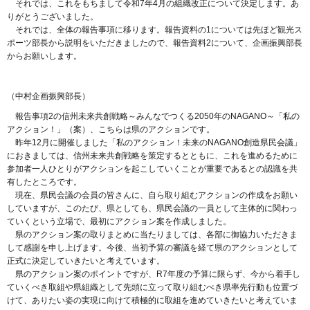
それでは、これをもちまして令和7年4月の組織改正について決定します。あ
りがとうございました。
それでは、全体の報告事項に移ります。報告資料の1については先ほど観光ス
ポーツ部長から説明をいただきましたので、報告資料2について、企画振興部長
からお願いします。
（中村企画振興部長）
報告事項2の信州未来共創戦略～みんなでつくる2050年のNAGANO～「私の
アクション！」（案）、こちらは県のアクションです。
昨年12月に開催しました「私のアクション！未来のNAGANO創造県民会議」
におきましては、信州未来共創戦略を策定するとともに、これを進めるために
参加者一人ひとりがアクションを起こしていくことが重要であるとの認識を共
有したところです。
現在、県民会議の会員の皆さんに、自ら取り組むアクションの作成をお願い
していますが、このたび、県としても、県民会議の一員として主体的に関わっ
ていくという立場で、最初にアクション案を作成しました。
県のアクション案の取りまとめに当たりましては、各部に御協力いただきま
して感謝を申し上げます。今後、当初予算の審議を経て県のアクションとして
正式に決定していきたいと考えています。
県のアクション案のポイントですが、R7年度の予算に限らず、今から着手し
ていくべき取組や県組織として先頭に立って取り組むべき県率先行動も位置づ
けて、ありたい姿の実現に向けて積極的に取組を進めていきたいと考えていま