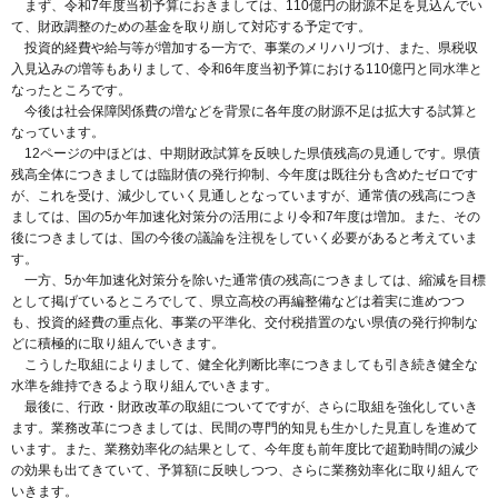
まず、令和7年度当初予算におきましては、110億円の財源不足を見込んでい
て、財政調整のための基金を取り崩して対応する予定です。
投資的経費や給与等が増加する一方で、事業のメリハリづけ、また、県税収
入見込みの増等もありまして、令和6年度当初予算における110億円と同水準と
なったところです。
今後は社会保障関係費の増などを背景に各年度の財源不足は拡大する試算と
なっています。
12ページの中ほどは、中期財政試算を反映した県債残高の見通しです。県債
残高全体につきましては臨財債の発行抑制、今年度は既往分も含めたゼロです
が、これを受け、減少していく見通しとなっていますが、通常債の残高につき
ましては、国の5か年加速化対策分の活用により令和7年度は増加。また、その
後につきましては、国の今後の議論を注視をしていく必要があると考えていま
す。
一方、5か年加速化対策分を除いた通常債の残高につきましては、縮減を目標
として掲げているところでして、県立高校の再編整備などは着実に進めつつ
も、投資的経費の重点化、事業の平準化、交付税措置のない県債の発行抑制な
どに積極的に取り組んでいきます。
こうした取組によりまして、健全化判断比率につきましても引き続き健全な
水準を維持できるよう取り組んでいきます。
最後に、行政・財政改革の取組についてですが、さらに取組を強化していき
ます。業務改革につきましては、民間の専門的知見も生かした見直しを進めて
います。また、業務効率化の結果として、今年度も前年度比で超勤時間の減少
の効果も出てきていて、予算額に反映しつつ、さらに業務効率化に取り組んで
いきます。