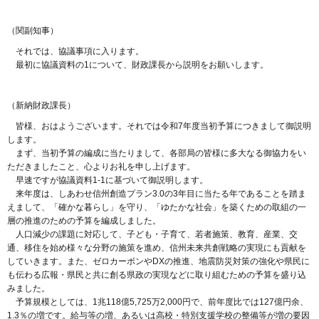
（関副知事）
それでは、協議事項に入ります。
最初に協議資料の1について、財政課長から説明をお願いします。
（新納財政課長）
皆様、おはようございます。それでは令和7年度当初予算につきまして御説明
します。
まず、当初予算の編成に当たりまして、各部局の皆様に多大なる御協力をい
ただきましたこと、心よりお礼を申し上げます。
早速ですが協議資料1-1に基づいて御説明します。
来年度は、しあわせ信州創造プラン3.0の3年目に当たる年であることを踏ま
えまして、「確かな暮らし」を守り、「ゆたかな社会」を築くための取組の一
層の推進のための予算を編成しました。
人口減少の課題に対応して、子ども・子育て、若者施策、教育、産業、交
通、移住を始め様々な分野の施策を進め、信州未来共創戦略の実現にも貢献を
していきます。また、ゼロカーボンやDXの推進、地震防災対策の強化や県民に
も伝わる広報・県民と共に創る県政の実現などに取り組むための予算を盛り込
みました。
予算規模としては、1兆118億5,725万2,000円で、前年度比では127億円余、
1.3％の増です。給与等の増、あるいは高校・特別支援学校の整備等が増の要因