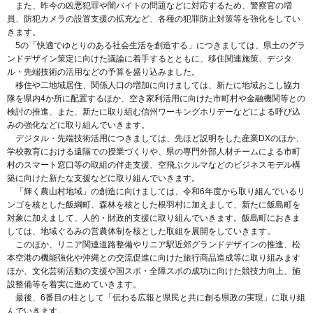
また、昨今の凶悪犯罪や闇バイトの問題などに対応するため、警察官の増
員、防犯カメラの設置支援の拡充など、各種の犯罪防止対策等を強化をしてい
きます。
5の「快適でゆとりのある社会生活を創造する」につきましては、県土のグラ
ンドデザイン策定に向けた議論に着手するとともに、移住関連施策、デジタ
ル・先端技術の活用などの予算を盛り込みました。
移住や二地域居住、関係人口の増加に向けましては、新たに地域おこし協力
隊を県内4か所に配置するほか、空き家利活用に向けた市町村や金融機関等との
検討の推進、また、新たに取り組む信州ワーキングホリデーなどによる呼び込
みの強化などに取り組んでいきます。
デジタル・先端技術活用につきましては、先ほど説明をした産業DXのほか、
学校教育における遠隔での授業づくりや、県の専門外部人材チームによる市町
村のスマート窓口等の取組の伴走支援、空飛ぶクルマなどのビジネスモデル構
築に向けた新たな支援などに取り組んでいきます。
「輝く農山村地域」の創造に向けましては、令和6年度から取り組んでいるリ
ンゴを核とした飯綱町、森林を核とした根羽村に加えまして、新たに飯島町を
対象に加えまして、人的・財政的支援に取り組んでいきます。飯島町におきま
しては、地域ぐるみの営農体制を核とした取組を展開をしていきます。
このほか、リニア関連道路整備やリニア駅近郊グランドデザインの推進、松
本空港の機能強化や沖縄との交流促進に向けた旅行商品造成等に取り組みます
ほか、文化芸術活動の支援や国スポ・全障スポの成功に向けた競技力向上、施
設整備等を着実に進めていきます。
最後、6番目の柱として「伝わる広報と県民と共に創る県政の実現」に取り組
んでいきます。