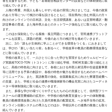
者を支援するため、子ども・若者総合相談センターの設置などの体制強化に取
り組んでいきます。
人権の尊重、外国人も暮らしやすい社会の実現に向けましては、今後の政策
のあり方等について検討の場を設けるとともに、現在県内に住む外国人の方々
向けのオンラインでの日本語、文化・生活習慣講座、あるいは災害時通訳・翻
訳従事者の育成、また海外県人会とのネットワーク強化などに取り組んでいき
ます。
このほか深刻化している孤独・孤立問題につきまして、官民連携プラットフ
ォームを設置し、課題の把握、今後のあり方の検討等を進めていきます。
次に、2の「誰もが主体的に学ぶことができる環境をつくる」におきまして
は、学びの「新しい当たり前」を創るべく、学校改革や教員の勤務環境改善な
どに取り組んでいきます。
学校の改革として、一人ひとりに合った学びを実現するためウェルビーイン
グ実践校TOCO-TON（トコトン）に取り組む学校、市町村支援に取り組むとと
もに、高校の特色化に向けまして、各校における外部人材活用や生徒提案事業
等に活用できる予算の創設や、各校の特色や魅力を発信するためのホームペー
ジリニューアル、また、英語教育の強化、全国募集拡大に向けた寮運営経費へ
の支援、また、学校と社会の連携や職場体験等の機会充実に向けたコーディネ
ーター等体制強化に取り組んでいきます。
また、多様な学びの場づくりや子どもたちの心の支援として、信州型フリー
スクールの運営費補助の拡充や、中学校の校内教育支援センターの体制整備、
教員の勤務環境改善に向けた欠員代替教員の配置拡充、へき地手当等の拡充、
オンライン出願システムの導入などのほか、学校以外との連携の推進にも取り
組んでいきます。