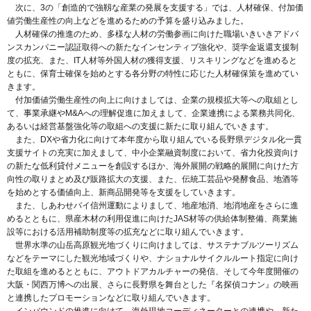
次に、3の「創造的で強靱な産業の発展を支援する」では、人材確保、付加価
値労働生産性の向上などを進めるための予算を盛り込みました。
人材確保の推進のため、多様な人材の労働参画に向けた職場いきいきアドバ
ンスカンパニー認証取得への新たなインセンティブ強化や、奨学金返還支援制
度の拡充、また、IT人材等外国人材の獲得支援、リスキリングなどを進めると
ともに、保育士確保を始めとする各分野の特性に応じた人材確保策を進めてい
きます。
付加価値労働生産性の向上に向けましては、企業の規模拡大等への取組とし
て、事業承継やM&Aへの理解促進に加えまして、企業連携による業務共同化、
あるいは経営基盤強化等の取組への支援に新たに取り組んでいきます。
また、DXや省力化に向けて本年度から取り組んでいる長野県デジタル化一貫
支援サイトの充実に加えまして、中小企業融資制度において、省力化投資向け
の新たな低利貸付メニューを創設するほか、海外展開の戦略的展開に向けた方
向性の取りまとめ及び販路拡大の支援、また、伝統工芸品や発酵食品、地酒等
を始めとする価値向上、新商品開発等を支援をしていきます。
また、しあわせバイ信州運動によりまして、地産地消、地消地産をさらに進
めるとともに、県産木材の利用促進に向けたJAS材等の供給体制整備、商業施
設等における活用補助制度等の拡充などに取り組んでいきます。
世界水準の山岳高原観光地づくりに向けましては、サステナブルツーリズム
などをテーマにした観光地域づくりや、ナショナルサイクルルート指定に向け
た取組を進めるとともに、アウトドアカルチャーの発信、そして今年度開催の
大阪・関西万博への出展、さらに長野県を舞台とした『名探偵コナン』の映画
と連携したプロモーションなどに取り組んでいきます。