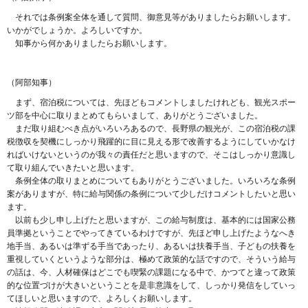
それでは条例案全体を通して質問、御意見等がありましたらお願いします。
いかがでしょうか。よろしいですか。
知事から何かありましたらお願いします。
（阿部知事）
まず、宿泊税については、先ほどもコメントしましたけれども、観光スポー
ツ部を中心に取りまとめてもらいまして、ありがとうございました。
まだ取り組むべき点がいろいろあるので、長野県の観光が、この宿泊税の課
税徴収を契機にしっかり飛躍的に目に見える形で改善するようにしていかなけ
ればいけないというのが我々の責任だと思いますので、そこはしっかり意識し
て取り組んでいきたいと思います。
条例全体の取りまとめについてもありがとうございました。いろいろな条例
案がありますが、特に給与関係の条例について少しだけコメントしたいと思い
ます。
以前も少し申し上げたと思いますが、この給与制度は、基本的には国家公務
員準拠ということでやってきているわけですが、先ほど申し上げたようなへき
地手当、あるいは準ずる手当であったり、あるいは扶養手当、子どもの扶養を
重視していくというような部分は、極めて政策的な話ですので、そういう給与
の話は、今、人材確保はどこでも喫緊の課題になる中で、かつてと違って政策
的な位置づけが大きいということを是非意識をして、しっかり発信をしていっ
てほしいと思いますので、よろしくお願いします。