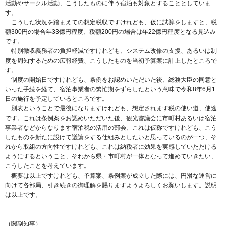
活動やサークル活動、こうしたものに伴う宿泊も対象とすることとしていま
す。
こうした状況を踏まえての想定税収ですけれども、仮に試算をしますと、税
額300円の場合年33億円程度、税額200円の場合は年22億円程度となる見込み
です。
特別徴収義務者の負担軽減ですけれども、システム改修の支援、あるいは制
度を周知するための広報経費、こうしたものを当初予算案に計上したところで
す。
制度の開始日ですけれども、条例をお認めいただいた後、総務大臣の同意と
いった手続を経て、宿泊事業者の繁忙期をずらしたという意味で令和8年6月1
日の施行を予定しているところです。
別表ということで最後になりますけれども、想定されます税の使い道、使途
です。これは条例案をお認めいただいた後、観光審議会に市町村あるいは宿泊
事業者などからなります宿泊税の活用の部会、これは仮称ですけれども、こう
したものを新たに設けて議論をする仕組みとしたいと思っているのが一つ、そ
れから取組の方向性ですけれども、これは納税者に効果を実感していただける
ようにするということ、それから県・市町村が一体となって進めていきたい、
こうしたことを考えています。
概要は以上ですけれども、予算案、条例案が成立した際には、円滑な運営に
向けて各部局、引き続きの御理解を賜りますようよろしくお願いします。説明
は以上です。
（関副知事）