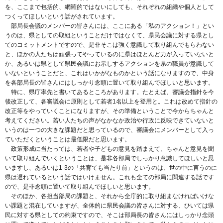
を、ここまで包括的、網羅的ではないにしても、それぞれの組織や個人として
つくってほしいという話がされています。
部局長会議のメンバーの皆さんには、ここにある「私のアクション！」とい
うのは、県としての取組ということだけではなくて、県民会議に対する県とし
てのコミットメントですので、是非そこは強く意識して取り組んでもらわない
と、ほかの人たちは頑張ってやっているのに県はほとんど力が入っていないと
か、あるいは県として県民会議にお示しするアクションを県の職員が意識して
いないということだと、これはいかがなものかという話になりますので、中身
を各部局長の皆さんにはしっかり念頭に置いて取り組んでほしいと思います。
特に、県庁率先と書いてあるところがあります。たとえば、審議会指針を今
後改正して、各審議会に原則として若者1名以上を登用と。これは改めて指針の
改正等をやっていくことになりますが、その準備ということで今からちゃんと
考えてください。若い人たちの声がなかなか政治や行政に反映できていないと
いうのは一つの大きな課題だと思っているので、審議会にメンバーとして入っ
ていただくということは最低限だと思います。
政策形成に当たっては、若者や子どもの意見を踏まえて、ちゃんと意見を聞
いて取り組んでいくということは、是非各部局でしっかり意識してほしいと思
いますし、あるいは1-3の「共育ても当たり前」というのは、世の中に言うのに
県は遅れているという話ではいけません。これも全ての部局に関連する話です
ので、是非念頭に置いて取り組んでほしいと思います。
そのほか、各担当部局の課題と、それから全庁的に取り組まなければいけな
い課題と混在していますが、全体的に県民会議の皆さんに対する、ひいては県
民に対する県としての約束ですので、そこは部局長の皆さんにはしっかり念頭