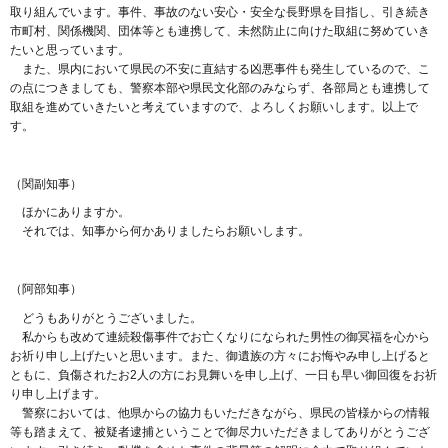
取り組んでいます。事件、事故のない安心・安全な長野県を目指し、引き続き
市町村、関係機関、団体等とも連携して、未然防止に向けた取組に努めていき
たいと思っています。
また、県内において県民の不安に直結する凶悪事件も発生しているので、こ
の点につきましても、警察本部や県民文化部のみならず、各部局とも連携して
取組を進めていきたいと考えていますので、よろしくお願いします。以上で
す。
（関副知事）
ほかにありますか。
それでは、知事から何かありましたらお願いします。
（阿部知事）
どうもありがとうございました。
私からも改めて連続殺傷事件でお亡くなりになられた男性の御冥福を心から
お祈り申し上げたいと思います。また、御遺族の方々にお悔やみ申し上げると
ともに、負傷されたお2人の方にお見舞いを申し上げ、一日も早い御回復をお祈
り申し上げます。
警察においては、他県からの協力もいただきながら、県民の皆様からの情報
等も踏まえて、被疑者逮捕ということで御尽力いただきましてありがとうござ