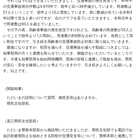
それでは下のほうを見ていただきまして、交通事故の発生状況です。昨年中
の交通事故発生件数は4,970件で、前年と比べ36件減少しています。死者数は
57人ということで、前年より15人増加しています。表に数値が出ている令和3
年以降で見ると多いのですが、右のグラフを見ていただきますと、令和元年ま
で死者数は60人を超えていました。
その下の表、高齢者事故の発生状況ですけれども、高齢者の死者数が32人と
いうことで前年より7人増加し、死者数の約6割を占めています。依然として高
い割合ですので、引き続き高齢者の交通事故防止対策に取り組んでいきます。
最後になりますが、犯罪を減らす、交通事故を減らす取組につきましては、
知事部局の方々と連携を取らせていただき、御協力をいただいているところで
す。今後も知事部局を始め関係機関、団体の皆様と連携して取組を進め、県民
の安心・安全を確保したいと考えていますので、引き続きよろしくお願いしま
す。以上です。
（関副知事）
ただいまの説明について質問、御意見等はありますか。
県民文化部長。
（直江県民文化部長）
ただいま警察本部長から御説明いただきましたが、県民文化部でも電話でお
金詐欺被害防止を始めとする防犯や交通安全等について、警察本部と連携して