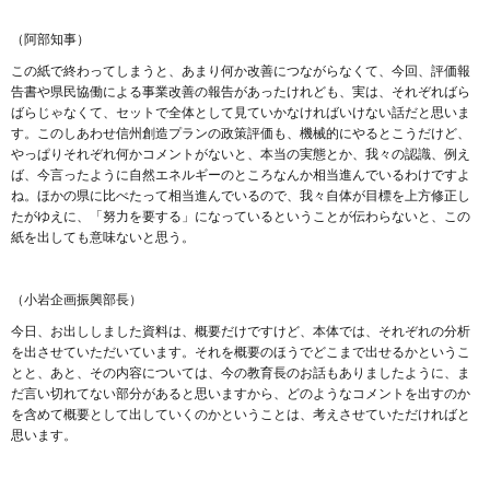
（阿部知事）
この紙で終わってしまうと、あまり何か改善につながらなくて、今回、評価報
告書や県民協働による事業改善の報告があったけれども、実は、それぞればら
ばらじゃなくて、セットで全体として見ていかなければいけない話だと思いま
す。このしあわせ信州創造プランの政策評価も、機械的にやるとこうだけど、
やっぱりそれぞれ何かコメントがないと、本当の実態とか、我々の認識、例え
ば、今言ったように自然エネルギーのところなんか相当進んでいるわけですよ
ね。ほかの県に比べたって相当進んでいるので、我々自体が目標を上方修正し
たがゆえに、「努力を要する」になっているということが伝わらないと、この
紙を出しても意味ないと思う。
（小岩企画振興部長）
今日、お出ししました資料は、概要だけですけど、本体では、それぞれの分析
を出させていただいています。それを概要のほうでどこまで出せるかというこ
とと、あと、その内容については、今の教育長のお話もありましたように、ま
だ言い切れてない部分があると思いますから、どのようなコメントを出すのか
を含めて概要として出していくのかということは、考えさせていただければと
思います。