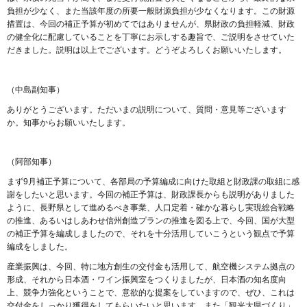
負担が少なく、また当該年度の所要一般財源負担が少なくなります。この財源
措置は、今回の補正予算が初めてではありませんが、県財政の負担軽減、財政
の健全化に配慮していることを丁寧にお示しする趣旨で、ご説明をさせていた
だきました。説明は以上でございます。どうぞよろしくお願いいたします。
（中島副知事）
ありがとうございます。ただいまの説明について、質問・意見等ございます
か。知事からお願いいたします。
（阿部知事）
まず9月補正予算について、各部局の予算編成に向けた取組と財政課の取組に感
謝をしたいと思います。今回の補正予算は、財政課長からも説明がありました
ように、長野県として進めるべき事業、人口定着・確かな暮らし実現総合戦略
の推進、あるいはしあわせ信州創造プランの推進を図る上で、今回、国が大型
の補正予算を編成しましたので、それを十分活用していこうという観点で予算
編成をしました。
産業振興は、今回、特に地方創生の交付金も活用して、航空機システム拠点の
形成、それから日本酒・ワイン振興室をつくりましたが、日本酒の知名度向
上、競争力強化ということで、意欲的な提案をしていますので、ぜひ、これは
交付金をしっかり獲得をしてもらいたいと思います。また「観光大県づくり」