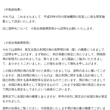
（中島副知事）
それでは、これをもちまして、平成29年4月の現地機関の見直しに係る県実施
案として決定いたします。
次に資料4について、小岩企画振興部長から説明をお願いいたします。
（小岩企画振興部長）
それでは資料4、第五次国土利用計画の長野県計画（案）の概要につきまして、
ご説明を申し上げます。まず初めに、本計画案の策定に当たりまして、関係部
局の皆様方におかれましては、取りまとめ、また議論にご協力いただきまし
て、ありがとうございました。この場をお借りして御礼を申し上げます。
この国土利用計画の位置づけと体系につきましては、資料の左上に書いてござ
いますが、国土利用計画というものは、国土利用に関する最上位計画として、
国土利用に関する基本構想等を定めるものでございます。県計画につきまして
は、全国計画を基本として策定するもので、これまで全国計画の策定に合わせ
て県計画も策定をしてきたという経緯がございます。
資料左下に全国計画の概要とありますが、昨年の8月に第五次の全国計画が策定
をされました。
資料の右側をご覧ください。今回策定いたします県計画の案の概要でございま