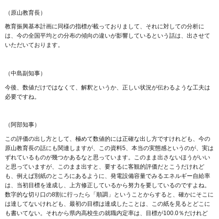
（原山教育長）
教育振興基本計画に同様の指標が載っておりまして、それに対しての分析に
は、今の全国平均との分布の傾向の違いが影響しているという話は、出させて
いただいております。
（中島副知事）
今後、数値だけではなくて、解釈というか、正しい状況が伝わるような工夫は
必要ですね。
（阿部知事）
この評価の出し方として、極めて数値的には正確な出し方ですけれども、今の
原山教育長の話にも関連しますが、この資料5、本当の実態感というのが、実は
ずれているものが幾つかあるなと思っています。このまま出さないほうがいい
と思っていますが、このまま出すと、要するに客観的評価だとこうだけれど
も、例えば別紙のところにあるように、発電設備容量でみるエネルギー自給率
は、当初目標を達成し、上方修正しているから努力を要しているのですよね。
数字的な切り口の8割に行ったら「順調」ということからすると、確かにそこに
は達してないけれども、最初の目標は達成したことは、この紙を見るとどこに
も書いてない。それから県内高校生の就職内定率は、目標が100.0％だけれど