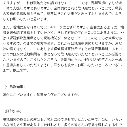
くりますが、これは現地だけの話ではなくて、ここでは、部局連携により組織
一体で支援しますとありますが、全庁的にこれに取り組むということで、職員
の皆様の意識改革も含めて、非常にそこが大事だと思っておりますので、よろ
しくお願いしたいと思います。
また、現地におかれましては、4ページにございますが、左側にあるように、地
域振興会議で連携をしていただく。それで右側の下から2つ目にあるように、や
はり課題解決型組織として現地機関が一体となって、ここのところが大事であ
りますので、今までの地方事務所、これからは地域振興局となりますが、局だ
けの話ではなく、ここにあります保健福祉事務所ですとか建設事務所、あるい
はそのほかの現地機関も一体となって取り組んでいただくということが必要で
ございますので、こうしたところも、各部局からも、ぜひ現地の皆さんと一緒
に意識共有していただくように、私からも改めてお願いしたいところでござい
ます。以上です。
（中島副知事）
ほかにございますか。知事から何かございますか。
（阿部知事）
現地機関の職員との対話も、私も含めてさせていただいた中で、当初、いろい
ろな考え方や案がありましたけれども、多くの皆さんの意見を収れんする中で