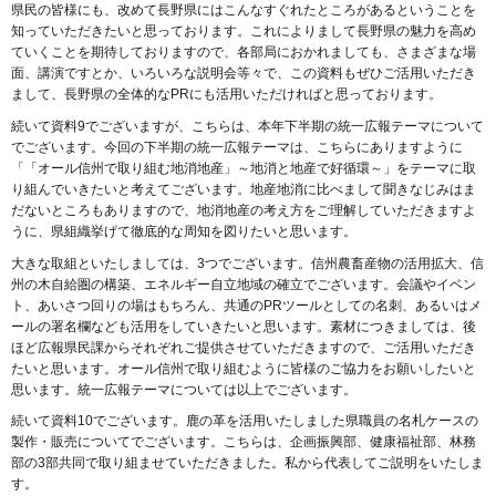
県民の皆様にも、改めて長野県にはこんなすぐれたところがあるということを
知っていただきたいと思っております。これによりまして長野県の魅力を高め
ていくことを期待しておりますので、各部局におかれましても、さまざまな場
面、講演ですとか、いろいろな説明会等々で、この資料もぜひご活用いただき
まして、長野県の全体的なPRにも活用いただければと思っております。
続いて資料9でございますが、こちらは、本年下半期の統一広報テーマについて
でございます。今回の下半期の統一広報テーマは、こちらにありますように
「「オール信州で取り組む地消地産」～地消と地産で好循環～」をテーマに取
り組んでいきたいと考えてございます。地産地消に比べまして聞きなじみはま
だないところもありますので、地消地産の考え方をご理解していただきますよ
うに、県組織挙げて徹底的な周知を図りたいと思います。
大きな取組といたしましては、3つでございます。信州農畜産物の活用拡大、信
州の木自給圏の構築、エネルギー自立地域の確立でございます。会議やイベン
ト、あいさつ回りの場はもちろん、共通のPRツールとしての名刺、あるいはメ
ールの署名欄なども活用をしていきたいと思います。素材につきましては、後
ほど広報県民課からそれぞれご提供させていただきますので、ご活用いただき
たいと思います。オール信州で取り組むように皆様のご協力をお願いしたいと
思います。統一広報テーマについては以上でございます。
続いて資料10でございます。鹿の革を活用いたしました県職員の名札ケースの
製作・販売についてでございます。こちらは、企画振興部、健康福祉部、林務
部の3部共同で取り組ませていただきました。私から代表してご説明をいたしま
す。