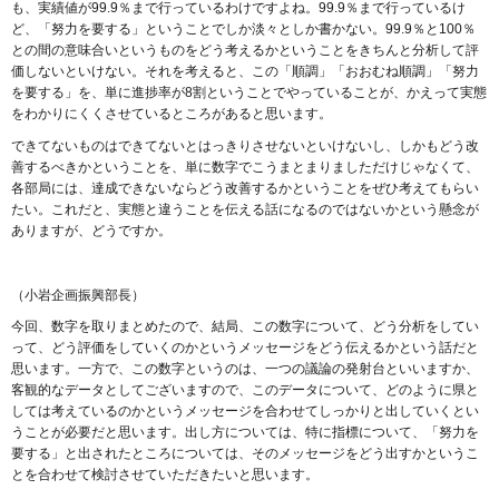
も、実績値が99.9％まで行っているわけですよね。99.9％まで行っているけ
ど、「努力を要する」ということでしか淡々としか書かない。99.9％と100％
との間の意味合いというものをどう考えるかということをきちんと分析して評
価しないといけない。それを考えると、この「順調」「おおむね順調」「努力
を要する」を、単に進捗率が8割ということでやっていることが、かえって実態
をわかりにくくさせているところがあると思います。
できてないものはできてないとはっきりさせないといけないし、しかもどう改
善するべきかということを、単に数字でこうまとまりましただけじゃなくて、
各部局には、達成できないならどう改善するかということをぜひ考えてもらい
たい。これだと、実態と違うことを伝える話になるのではないかという懸念が
ありますが、どうですか。
（小岩企画振興部長）
今回、数字を取りまとめたので、結局、この数字について、どう分析をしてい
って、どう評価をしていくのかというメッセージをどう伝えるかという話だと
思います。一方で、この数字というのは、一つの議論の発射台といいますか、
客観的なデータとしてございますので、このデータについて、どのように県と
しては考えているのかというメッセージを合わせてしっかりと出していくとい
うことが必要だと思います。出し方については、特に指標について、「努力を
要する」と出されたところについては、そのメッセージをどう出すかというこ
とを合わせて検討させていただきたいと思います。