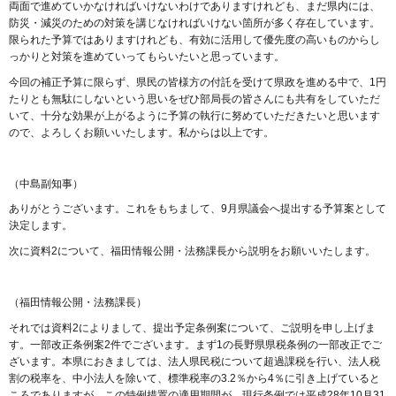
両面で進めていかなければいけないわけでありますけれども、まだ県内には、
防災・減災のための対策を講じなければいけない箇所が多く存在しています。
限られた予算ではありますけれども、有効に活用して優先度の高いものからし
っかりと対策を進めていってもらいたいと思っています。
今回の補正予算に限らず、県民の皆様方の付託を受けて県政を進める中で、1円
たりとも無駄にしないという思いをぜひ部局長の皆さんにも共有をしていただ
いて、十分な効果が上がるように予算の執行に努めていただきたいと思います
ので、よろしくお願いいたします。私からは以上です。
（中島副知事）
ありがとうございます。これをもちまして、9月県議会へ提出する予算案として
決定します。
次に資料2について、福田情報公開・法務課長から説明をお願いいたします。
（福田情報公開・法務課長）
それでは資料2によりまして、提出予定条例案について、ご説明を申し上げま
す。一部改正条例案2件でございます。まず1の長野県県税条例の一部改正でご
ざいます。本県におきましては、法人県民税について超過課税を行い、法人税
割の税率を、中小法人を除いて、標準税率の3.2％から4％に引き上げていると
ころでありますが、この特例措置の適用期間が、現行条例では平成28年10月31