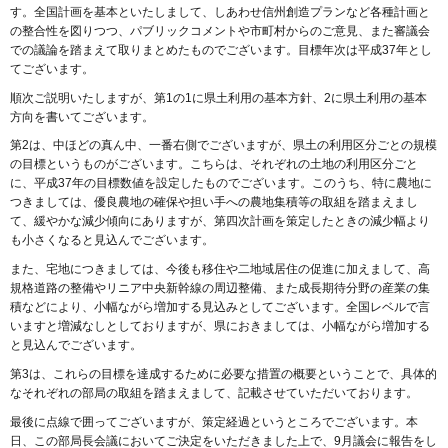
す。全国計画を基本といたしまして、しあわせ信州創造プランなど各種計画と
の整合性を図りつつ、パブリックコメントや市町村からのご意見、また審議会
での議論を踏まえて取りまとめたものでございます。目標年次は平成37年とし
てございます。
順次ご説明いたしますが、第1の1に県土利用の基本方針、2に県土利用の基本
方向を書いてございます。
第2は、中ほどの真ん中、一番右側でございますが、県土の利用区分ごとの規模
の目標というものがございます。こちらは、それぞれの土地の利用区分ごと
に、平成37年の目標数値を設定したものでございます。このうち、特に農地に
つきましては、優良農地の確保や担い手への農地集積等の取組を踏まえまし
て、緩やかな減少傾向にありますが、第四次計画を策定したときの減少幅より
も小さくなると見込んでございます。
また、宅地につきましては、今後も移住や二地域居住の促進に加えまして、高
規格道路の整備やリニア中央新幹線の周辺整備、また成長期待分野の産業の集
積などにより、小幅ながら増加する見込みとしてございます。全国レベルで言
いますと増減なしとしておりますが、県におきましては、小幅ながら増加する
と見込んでございます。
第3は、これらの目標を達成するために必要な措置の概要ということで、具体的
なそれぞれの部局の取組を踏まえまして、記載させていただいております。
最後に点線で囲ってございますが、策定経過というところでございます。本
日、この部局長会議においてご決定をいただきました上で、9月議会に報告をし