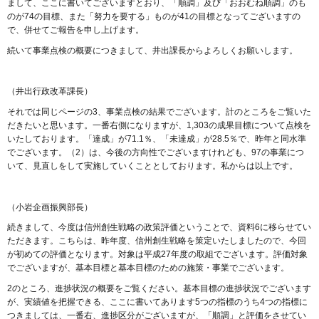
まして、ここに書いてございますとおり、「順調」及び「おおむね順調」のも
のが74の目標、また「努力を要する」ものが41の目標となってございますの
で、併せてご報告を申し上げます。
続いて事業点検の概要につきまして、井出課長からよろしくお願いします。
（井出行政改革課長）
それでは同じページの3、事業点検の結果でございます。計のところをご覧いた
だきたいと思います。一番右側になりますが、1,303の成果目標について点検を
いたしております。「達成」が71.1％、「未達成」が28.5％で、昨年と同水準
でございます。（2）は、今後の方向性でございますけれども、97の事業につ
いて、見直しをして実施していくこととしております。私からは以上です。
（小岩企画振興部長）
続きまして、今度は信州創生戦略の政策評価ということで、資料6に移らせてい
ただきます。こちらは、昨年度、信州創生戦略を策定いたしましたので、今回
が初めての評価となります。対象は平成27年度の取組でございます。評価対象
でございますが、基本目標と基本目標のための施策・事業でございます。
2のところ、進捗状況の概要をご覧ください。基本目標の進捗状況でございます
が、実績値を把握できる、ここに書いてあります5つの指標のうち4つの指標に
つきましては、一番右、進捗区分がございますが、「順調」と評価をさせてい