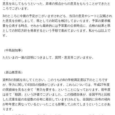
意見を出してもらうといった、若者の視点からの意見をもらうことができたと
ころでございます。
3のところに今後の予定がございますけれども、当日の意見やシートに記載され
た意見を分析しまして、県としての対応を検討してまいります。予算の要求概
要を公表する時点、それから最終的には予算案の公表時点に、点検の結果と県
としての対応方針を発表するという手順で進めてまいります。私からは以上で
す。
（中島副知事）
ただいまの一連の説明につきまして、質問・意見等ございますか。
（原山教育長）
資料5の別紙を出してください。このうちの8の学校満足度以下のところです
が、学力に関して4項目の指標がございます。これらについては、平成27年度
の実績値を見ると全て「努力を要する」ということになっております。前年度
は全て「順調」という評価でございました。この指標自体が、全国平均と比較
した児童生徒の生徒数の分布に着目していますけれども、全国的に分布の傾向
が昨年度と異なっているといったことも影響してぶれてしまうということがあ
ります。