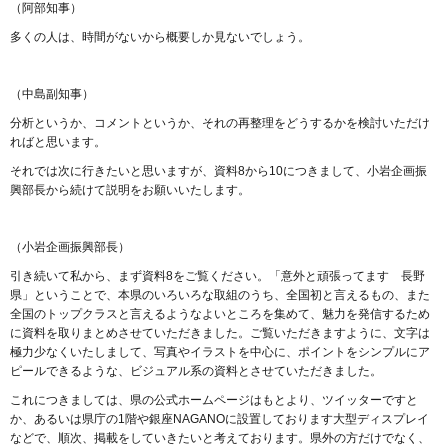
（阿部知事）
多くの人は、時間がないから概要しか見ないでしょう。
（中島副知事）
分析というか、コメントというか、それの再整理をどうするかを検討いただけ
ればと思います。
それでは次に行きたいと思いますが、資料8から10につきまして、小岩企画振
興部長から続けて説明をお願いいたします。
（小岩企画振興部長）
引き続いて私から、まず資料8をご覧ください。「意外と頑張ってます 長野
県」ということで、本県のいろいろな取組のうち、全国初と言えるもの、また
全国のトップクラスと言えるようなよいところを集めて、魅力を発信するため
に資料を取りまとめさせていただきました。ご覧いただきますように、文字は
極力少なくいたしまして、写真やイラストを中心に、ポイントをシンプルにア
ピールできるような、ビジュアル系の資料とさせていただきました。
これにつきましては、県の公式ホームページはもとより、ツイッターですと
か、あるいは県庁の1階や銀座NAGANOに設置しております大型ディスプレイ
などで、順次、掲載をしていきたいと考えております。県外の方だけでなく、