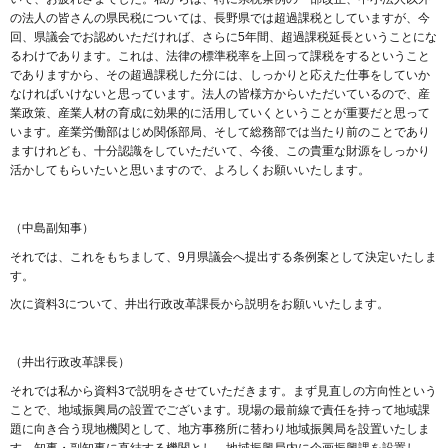
の法人の皆さんの県民税については、長野県では超過課税としていますが、今
回、県議会でお認めいただければ、さらに5年間、超過課税延長ということにな
るわけであります。これは、法律の標準税率を上回って課税をするということ
でありますから、その超過課税した分には、しっかりと応えた仕事をしていか
なければいけないと思っています。法人の皆様方からいただいているので、産
業政策、産業人材の育成に効果的に活用していくということが重要だと思って
います。産業労働部はじめ関係部局、そして総務部では当たり前のことであり
ますけれども、十分認識をしていただいて、今後、この貴重な財源をしっかり
活かしてもらいたいと思いますので、よろしくお願いいたします。
（中島副知事）
それでは、これをもちまして、9月県議会へ提出する条例案として決定いたしま
す。
次に資料3について、井出行政改革課長から説明をお願いいたします。
（井出行政改革課長）
それでは私から資料3で説明をさせていただきます。まず見直しの方向性という
ことで、地域振興局の設置でございます。現場の最前線で責任を持って地域課
題に向き合う現地機関として、地方事務所に替わり地域振興局を設置いたしま
す。知事・副知事に直結する機関とし、地域振興局内に企画振興課を設置し