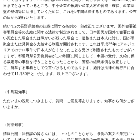
日までとなっているところ、中小企業の振興や産業人材の育成・確保、産業基
盤の整備等に活用していくために、これを5年間延長するものであります。公布
の日から施行いたします。
続いて2の長野県警察の組織に関する条例の一部改正でございます。国外犯罪被
害弔慰金等の支給に関する法律が制定されまして、日本国民が国外で犯罪に遭
い死亡した場合または障がいが残った場合に、遺族または本人に対し、国が弔
慰金または見舞金を支給する制度が開始されます。これは平成25年にアルジェ
リアでのテロ事件で日本人が亡くなったことを受けて制定されたものでござい
ますが、都道府県公安委員会がこの制度に関しまして、申請の受付、支給に係
る裁定等の事務を行うこととなったことから、警察の組織条例を改正しまし
て、所掌する事務として位置づけるものであります。施行は法律の施行日に合
わせて11月30日といたします。以上でございます。
（中島副知事）
ただいまの説明につきまして、質問・ご意見等ありますか。知事から何かござ
いますか。
（阿部知事）
情報公開・法務課の皆さんには、いつものことながら、条例の案文の策定につ
いて、お疲れさまでした。私からは、特に県税条例の一部改正、中小法人以外