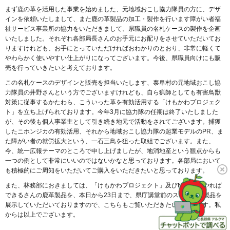
まず鹿の革を活用した事業を始めました、元地域おこし協力隊員の方に、デザ
インを依頼いたしまして、また鹿の革製品の加工・製作を行います障がい者福
祉サービス事業所の協力をいただきまして、県職員の名札ケースの製作を企画
いたしました。それぞれ各部局長さんのお手元にお配りをさせていただいてお
りますけれども、お手にとっていただければおわかりのとおり、非常に軽くて
やわらかく使いやすい仕上がりになってございます。今後、県職員向けにも販
売を行っていきたいと考えております。
この名札ケースのデザインと販売を担当いたします、泰阜村の元地域おこし協
力隊員の井野さんという方でございますけれども、自ら猟師としても有害鳥獣
対策に従事するかたわら、こういった革を有効活用する「けもかわプロジェク
ト」を立ち上げられております。今年3月に協力隊の任期は終了いたしました
が、その後も個人事業主として引き続き地元で活動をされてございます。捕獲
したニホンジカの有効活用、それから地域おこし協力隊の起業モデルのPR、ま
た障がい者の就労拡大という、一石三鳥を狙った取組でございます。また、
今、統一広報テーマのところで申し上げましたが、地消地産という観点からも
一つの例として非常にいいのではないかなと思っております。各部局において
も積極的にご周知をいただいてご購入をいただきたいと思っております。
また、林務部におきましては、「けもかわプロジェクト」及びNPO法人やれば
できるさんの鹿革製品を、本日から23日まで、県庁講堂前のスペースに製品を
展示していただいておりますので、こちらもご覧いただきたいと思います。私
からは以上でございます。