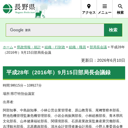
長野県Nagano Prefecture
アクセス
メニュー
検索
ホーム
>
県政情報・統計
>
組織・行財政
>
組織・職員
>
部局長会議
> 平成28年
（2016年）9月15日部局長会議
更新日：2026年6月10日
平成28年（2016年）9月15日部局長会議録
時間:9時15分～10時27分
場所:県庁特別会議室
出席者:
阿部知事、中島副知事、小林公営企業管理者、原山教育長、尾﨑警察本部長、
野池危機管理監兼危機管理部長、小岩企画振興部長、小林総務部長、青木県民
文化部長、山本健康福祉部長、関環境部長、石原産業政策監兼産業労働部長、
吉澤観光部長、北原農政部長、清水会計管理者兼会計局長、小野人事委員会事