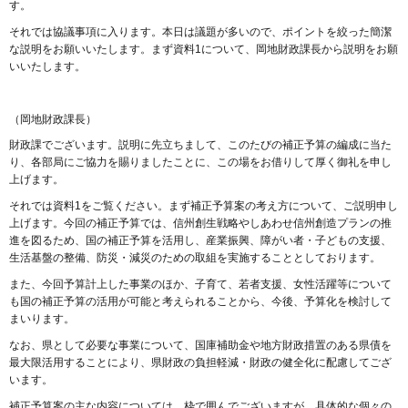
す。
それでは協議事項に入ります。本日は議題が多いので、ポイントを絞った簡潔
な説明をお願いいたします。まず資料1について、岡地財政課長から説明をお願
いいたします。
（岡地財政課長）
財政課でございます。説明に先立ちまして、このたびの補正予算の編成に当た
り、各部局にご協力を賜りましたことに、この場をお借りして厚く御礼を申し
上げます。
それでは資料1をご覧ください。まず補正予算案の考え方について、ご説明申し
上げます。今回の補正予算では、信州創生戦略やしあわせ信州創造プランの推
進を図るため、国の補正予算を活用し、産業振興、障がい者・子どもの支援、
生活基盤の整備、防災・減災のための取組を実施することとしております。
また、今回予算計上した事業のほか、子育て、若者支援、女性活躍等について
も国の補正予算の活用が可能と考えられることから、今後、予算化を検討して
まいります。
なお、県として必要な事業について、国庫補助金や地方財政措置のある県債を
最大限活用することにより、県財政の負担軽減・財政の健全化に配慮してござ
います。
補正予算案の主な内容については、枠で囲んでございますが、具体的な個々の