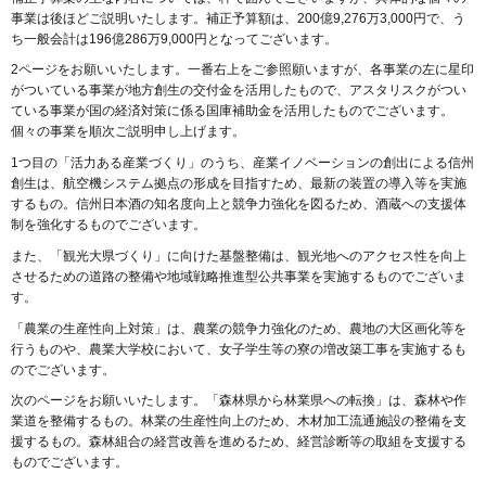
事業は後ほどご説明いたします。補正予算額は、200億9,276万3,000円で、う
ち一般会計は196億286万9,000円となってございます。
2ページをお願いいたします。一番右上をご参照願いますが、各事業の左に星印
がついている事業が地方創生の交付金を活用したもので、アスタリスクがつい
ている事業が国の経済対策に係る国庫補助金を活用したものでございます。
個々の事業を順次ご説明申し上げます。
1つ目の「活力ある産業づくり」のうち、産業イノベーションの創出による信州
創生は、航空機システム拠点の形成を目指すため、最新の装置の導入等を実施
するもの。信州日本酒の知名度向上と競争力強化を図るため、酒蔵への支援体
制を強化するものでございます。
また、「観光大県づくり」に向けた基盤整備は、観光地へのアクセス性を向上
させるための道路の整備や地域戦略推進型公共事業を実施するものでございま
す。
「農業の生産性向上対策」は、農業の競争力強化のため、農地の大区画化等を
行うものや、農業大学校において、女子学生等の寮の増改築工事を実施するも
のでございます。
次のページをお願いいたします。「森林県から林業県への転換」は、森林や作
業道を整備するもの。林業の生産性向上のため、木材加工流通施設の整備を支
援するもの。森林組合の経営改善を進めるため、経営診断等の取組を支援する
ものでございます。