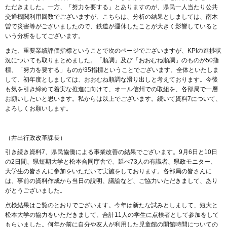
ただきました。一方、「努力を要する」とありますのが、県民一人当たり公共
交通機関利用回数でございますが、こちらは、分析の結果としましては、南木
曽で災害等がございましたので、鉄道が運休したことが大きく影響していると
いう分析をしてございます。
また、重要業績評価指標ということで次のページでございますが、KPIの進捗状
況についても取りまとめました。「順調」及び「おおむね順調」のものが50指
標、「努力を要する」ものが35指標ということでございます。全体といたしま
して、初年度としましては、おおむね順調な滑り出しと考えております。今後
も気を引き締めて着実な推進に向けて、オール信州での取組を、各部局で一層
お願いしたいと思います。私からは以上でございます。続いて資料7について、
よろしくお願いします。
（井出行政改革課長）
引き続き資料7、県民協働による事業改善の結果でございます。9月6日と10日
の2日間、県短期大学と松本合同庁舎で、延べ73人の有識者、県政モニター、
大学生の皆さんに参加をいただいて実施をしております。各部局の皆さんに
は、事前の資料作成から当日の説明、議論など、ご協力いただきまして、あり
がとうございました。
点検結果はご覧のとおりでございます。今年は新たな試みとしまして、短大と
松本大学の協力をいただきまして、合計11人の学生に点検者として参加をして
もらいました。何年か前に自分や友人が利用した児童館の開館時間についての