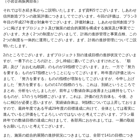
（小岩企画振興部長）
それでは引き続き私からご説明いたします。まず資料5でございます。しあわせ
信州創造プランの政策評価につきましてでございます。今回の評価は、プラン3
年目の平成27年度が対象年でございます。評価対象は、しあわせ信州創造プラ
ンに掲げますプロジェクト及び施策の総合的展開を構成する施策及び事業でご
ざいます。大きく2つの制度がございまして、計画の進捗管理と事業点検、この
2つの制度を一体的に運用してございます。まず、計画の進捗管理についてご説
明いたします。
2のところでございます。まずプロジェクト別の達成目標の進捗状況でございま
すが、一番下のところの計と、少し枠組に書いてございますけれども、「順
調」及び「おおむね順調」のものが19指標でございます。また、一方で「努力
を要する」ものが17指標ということになってございます。昨年度の評価と比べ
まして、「努力を要する」ものの指標が増加をしてございますが、今申し上げ
ました「努力を要する」ものの17の指標のうち、これは、別紙というところで
まとめ、分析をいたしましたが、前年より数値自体は改善または維持をしてい
るものが、17のうち9指標ございます。これは、評価の仕方自体も、今後、さ
らに検討が必要と思いますが、実績値自体は、9指標については上昇しておりま
すので、最終年度である平成29年度の目標達成に向けて、全体としては着実に
進んでいると評価をしてよろしいのではないかと考えてございます。プラン最
終年での数値目標の達成に向けまして、各部局におかれましては、一層の取組
をお願いしたいと考えてございます。
また、施策の総合的展開の進捗状況につきましては、全部で141の目標につき