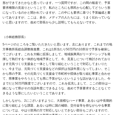
形ができてきたかなと思っています。一つ質問ですが、この間の報道で、予算
要求権限の見送りということで、私のところにも県民から心配してどういう形
になっているのかと聞かれていますが、この中にも要求に基づく予算編成と書
いてありますが、ここは、多分、メディアの人たちには、うまく伝わっていな
いと思いますので、改めて部長から少し説明してもらえないですか。
（小林総務部長）
5ページのところをご覧いただきたいと思います。左にあります、これまでの地
方事務所長総合調整推進費、これは1所当たり50万円の10所分で予算を確保し
てございます。これを大幅に拡張しまして、地域振興局がリーダーシップを発
揮して執行する一体的な地域予算として、今、見直しについて検討されており
ます元気づくり支援金と一体として取り組むということで対応してまいりた
い。今までは、元気づくり支援金などの採択は当該年度になってしまい、そこ
から県の予算、その元気づくり支援金で市町村や団体が取り組む事業と合わせ
て、県事業をやろうとしても県に予算がないというような話がありました。今
までだと50万円限度でございますので、これを拡充しまして、ここの部分は一
緒になって県がその当該年度にできるような、改めて予算要求することなくで
きるような形にしたいということであります。
しかしながら、2にございますように、大規模なハード事業、あるいは中長期的
に取り組むような課題、あるいは特に国の補助、交付金等を得ながらやる事業
については、やはり部局の方で対応しないとできない部分もございますので、