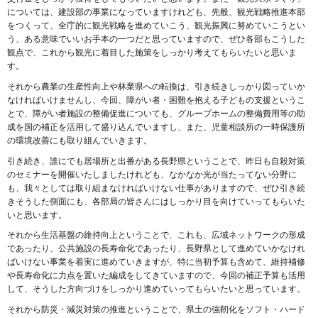
については、建設部の事業になっていますけれども、先般、観光戦略推進本部
をつくって、全庁的に観光戦略を進めていこう、観光振興に努めていこうとい
う、ある意味でいいお手本の一つだと思っていますので、ぜひ各部もこうした
観点で、これから観光に着目した施策をしっかり考えてもらいたいと思いま
す。
それから農業の生産性向上や林業県への転換は、引き続きしっかり図っていか
なければいけませんし、今回、障がい者・困難を抱える子どもの支援というこ
とで、障がい者施設の整備促進についても、グループホームの整備費用等の助
成を国の補正を活用して盛り込んでいますし、また、児童相談所の一時保護所
の環境改善にも取り組んでいきます。
引き続き、誰にでも居場所と出番がある長野県ということで、昨日も自殺対策
のセミナーを開催いたしましたけれども、なかなか光が当たってない分野に
も、我々としては取り組まなければいけない仕事がありますので、ぜひ引き続
きそうした側面にも、各部局の皆さんにはしっかり目を向けていってもらいた
いと思います。
それから生活基盤の維持向上ということで、これも、広域ネットワークの形成
であったり、公共施設の長寿命化であったり、長野県として進めていかなけれ
ばいけない事業を着実に進めていきますが、特に当初予算も含めて、維持補修
や長寿命化に力点を置いた編成をしてきていますので、今回の補正予算も活用
して、そうした方向づけをしっかり進めていってもらいたいと思っています。
それから防災・減災対策の推進ということで、県土の強靭化をソフト・ハード