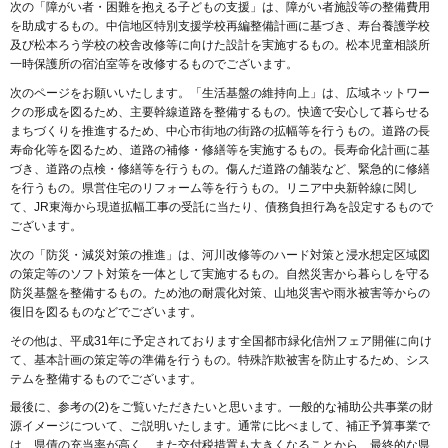
次の「障がい者・困難を抱える子どもの支援」は、障がい者施設等の整備費用
を助成するもの。中信地区特別支援学校再編整備計画に基づき、寿台養護学校
及び松本ろう学校の校舎改修等に向けた設計を実施するもの。松本児童相談所
一時保護所の宿泊室等を改修するものでございます。
次のページをお願いいたします。「生活基盤の維持向上」は、広域ネットワー
クの形成を図るため、主要幹線道路を整備するもの。快適で安心して暮らせる
まちづくりを推進するため、中心市街地の街路の拡幅等を行うもの。道路の長
寿命化等を図るため、道路の補修・修繕等を実施するもの。長寿命化計画に基
づき、道路の点検・修繕等を行うもの。傷んだ道路の舗装など、緊急的に修繕
を行うもの。県営住宅のリフォーム等を行うもの。リニア中央新幹線に関し
て、JR東海から現道拡幅工事の受託に当たり、債務負担行為を設定するもので
ございます。
次の「防災・減災対策の推進」は、河川改修等のハード対策と浸水想定区域図
の策定等のソフト対策を一体として実施するもの。自然災害から暮らしを守る
防災基盤を整備するもの。ため池の耐震化対策、山地災害や雨氷被害等からの
復旧を図るものなどでございます。
その他は、平成31年に予定されております全国都市緑化信州フェア開催に向け
て、基本計画の策定等の準備を行うもの。特殊詐欺被害を防止するため、シス
テムを整備するものでございます。
最後に、参考の(2)をご覧いただきたいと思います。一般的な補助公共事業の財
源イメージについて、ご説明いたします。通常に比べまして、補正予算事業で
は、県債の充当率が高く、また交付税措置も大きくなることから、最終的な県