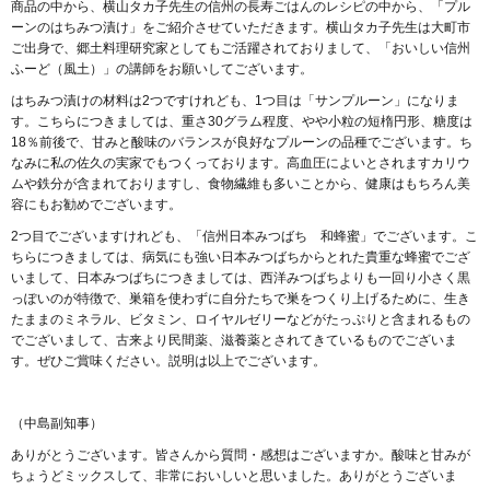
商品の中から、横山タカ子先生の信州の長寿ごはんのレシピの中から、「プル
ーンのはちみつ漬け」をご紹介させていただきます。横山タカ子先生は大町市
ご出身で、郷土料理研究家としてもご活躍されておりまして、「おいしい信州
ふーど（風土）」の講師をお願いしてございます。
はちみつ漬けの材料は2つですけれども、1つ目は「サンプルーン」になりま
す。こちらにつきましては、重さ30グラム程度、やや小粒の短楕円形、糖度は
18％前後で、甘みと酸味のバランスが良好なプルーンの品種でございます。ち
なみに私の佐久の実家でもつくっております。高血圧によいとされますカリウ
ムや鉄分が含まれておりますし、食物繊維も多いことから、健康はもちろん美
容にもお勧めでございます。
2つ目でございますけれども、「信州日本みつばち 和蜂蜜」でございます。こ
ちらにつきましては、病気にも強い日本みつばちからとれた貴重な蜂蜜でござ
いまして、日本みつばちにつきましては、西洋みつばちよりも一回り小さく黒
っぽいのが特徴で、巣箱を使わずに自分たちで巣をつくり上げるために、生き
たままのミネラル、ビタミン、ロイヤルゼリーなどがたっぷりと含まれるもの
でございまして、古来より民間薬、滋養薬とされてきているものでございま
す。ぜひご賞味ください。説明は以上でございます。
（中島副知事）
ありがとうございます。皆さんから質問・感想はございますか。酸味と甘みが
ちょうどミックスして、非常においしいと思いました。ありがとうございま