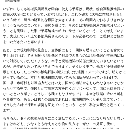
（阿部知事）
いずれにしても地域振興局長が独自に使える予算は、現状、総合調整推進費の
総額500万円にとどまっていますけれども、これを確実に大幅に増加させると
いう方針で、局長の財政的な権限は大きくする。その範囲内でおさまりきれな
いようなものについても、部局を通じて、その分は地域振興局の要求分だとい
うことを明確にした形で予算編成の俎上に乗せていくということで考えていま
す。実現していく上で各部局長さんのサポートが必要なので、ご理解とご協力
をいただきたいと思います。
あと、この現地機関の見直し、全体的にもう一回振り返りということも含めて
申し上げれば、できる限り現地機関で解決できるものは現地機関が主体的に動
いて対応していただくような、本庁と現地機関の関係に変えていきたいという
のが、基本的な思いであり考えであります。そういう中で、先ほど小林部長が
示してもらったこの2の地域課題の解決に向けた連携イメージですが、明らかに
違っているのは、本庁と現地機関の書いてある場所が変わっているわけで、
国・県・市町村も対等協力だとはいえ、国から補助金をもらわなきゃいけなか
ったりする中で、住民とか市町村の方を向くだけじゃなくて、国にも顔を向け
ないとという感じにどうしても我々もなりがちです。本来は現場に近い市町村
を尊重する、あるいは我々の組織であれば、現地機関をより盛り立てていく、
そうした方針で行政の姿勢を変えていくということが、私は大事だと思ってい
ます。
もちろん、個々の業務が直ちに全く逆転するということにはなり得ないと思い
ますけれども、少なくとも考え方とか物の見方は、ぜひこの見直し後の、