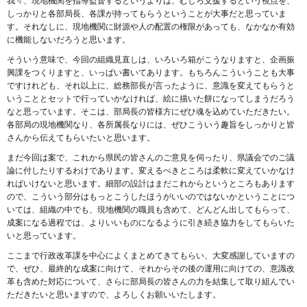
我々、現地機関を指導監督するというよりは、むしろ支援するという視点を、
しっかりと各部局長、各課が持ってもらうということが大事だと思っていま
す。それなしに、現地機関に財源や人の配置の権限があっても、なかなか有効
に機能しないだろうと思います。
そういう意味で、今回の組織見直しは、いろいろ箱がこうなりますと、企画振
興課をつくりますと、いっぱい書いてあります。もちろんこういうことも大事
ですけれども、それ以上に、総務部長が言ったように、意識を変えてもらうと
いうこととセットで行っていかなければ、絵に描いた餅になってしまうだろう
なと思っています。そこは、部局長の皆様方にぜひ魂を込めていただきたい。
各部局の現地機関なり、各所属長なりには、ぜひこういう趣旨をしっかりと皆
さんから伝えてもらいたいと思います。
まだ今回は案で、これから県民の皆さんのご意見を伺ったり、県議会でのご議
論に付したりするわけであります。変えるべきところは柔軟に変えていかなけ
ればいけないと思います。細部の設計はまだこれからというところもあります
ので、こういう部分はもっとこうしたほうがいいのではないかということにつ
いては、組織の中でも、現地機関の職員も含めて、どんどん出してもらって、
成案になる過程では、よりいいものになるように引き続き協力をしてもらいた
いと思っています。
ここまで行政改革課を中心によくまとめてきてもらい、大変感謝していますの
で、ぜひ、最終的な成案に向けて、それからその後の運用に向けての、意識改
革も含めた対応について、さらに部局長の皆さんの力を結集して取り組んでい
ただきたいと思いますので、よろしくお願いいたします。