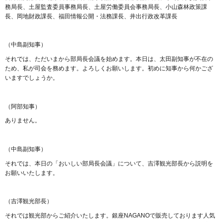
務局長、土屋監査委員事務局長、土屋労働委員会事務局長、小山森林政策課
長、岡地財政課長、福田情報公開・法務課長、井出行政改革課長
（中島副知事）
それでは、ただいまから部局長会議を始めます。本日は、太田副知事が不在の
ため、私が司会を務めます。よろしくお願いします。初めに知事から何かござ
いますでしょうか。
（阿部知事）
ありません。
（中島副知事）
それでは、本日の「おいしい部局長会議」について、吉澤観光部長から説明を
お願いいたします。
（吉澤観光部長）
それでは観光部からご紹介いたします。銀座NAGANOで販売しております人気