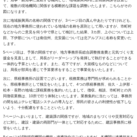
て、複数の現地機関に関係する横断的な課題を調整いたします。こちらがその
図になります。
次に地域振興局の名称の関係ですが、3ページ目の真ん中あたりですけれども、
現在の地方事務所に使われている地域の名称を原則として用いますが、市町村
などからのご意見を伺う中で県として検討した結果、3カ所、上小については上
田、下伊那については南信州、北安曇については北アルプスに名称を変更いた
します。
5ページ目は、予算の関係ですが、地方事務所長総合調整推進費と元気づくり支
援金を見直しまして、局長がリーダーシップを発揮して執行することができる
一体的な予算といたします。また、右下ですが、大規模なものなどについて
は、局長が部局を通じて予算要求をすることで事業化をいたします。
次に、県税事務所の設置でございます。税務業務は専門性が求められることか
ら、県税事務所として独立をいたしまして、4つの県税事務所、佐久・上伊那・
松本・長野の地域に課税業務を集約いたしまして、徴収、相談、市町村との共
同徴収業務は、10所で行う体制といたします。業務集約に当たっては、事務所
の間を結ぶテレビ電話システムの導入など、県民の皆さんの利便性が低下しな
いよう、十分配慮をすることといたします。
7ページへまいりまして、建築課の関係ですが、地域のまちづくりや災害対応な
どに対し、建設・建築の両部門が一体として対応するために、建設事務所に移
管をいたします。
8ページは試験研究機関の機能・連携強化でございますが、各機関に連携担当を