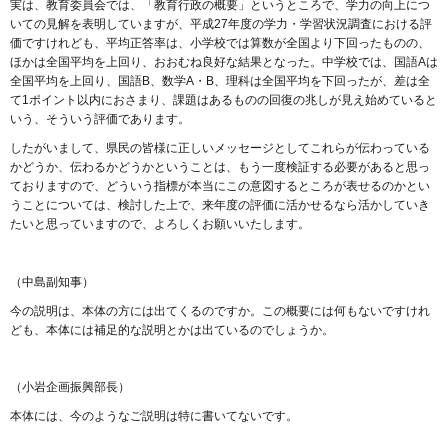
実は、教育委員会では、「教育行政の概要」というところで、学力の向上につ
いての見解を表明していますが、平成27年度の学力・学習状況調査における評
価ですけれども、平均正答率は、小学校では算数が全国より下回ったものの、
ほかは全国平均を上回り、おおむね良好な結果となった。中学校では、国語Aは
全国平均を上回り、国語B、数学A・B、理科は全国平均を下回ったが、差は全
て1ポイント以内におさまり、課題はあるものの回復の兆しが見え始めていると
いう、そういう評価であります。
したがいまして、県民の皆様に正しいメッセージとしてこれらが伝わっている
かどうか、伝わるかどうかということは、もう一度検証する必要があると思っ
ておりますので、どういう指標が本当にこの意図するところが表せるのかとい
うことについては、検討した上で、来年度の評価に活かせるなら活かしていき
たいと思っていますので、よろしくお願いいたします。
（中島副知事）
今の説明は、本体の方には出てくるのですか。この概要には何もないですけれ
ども、本体には補足的な説明とかは出ているのでしょうか。
（小岩企画振興部長）
本体には、今のようなご説明は特に書いてないです。