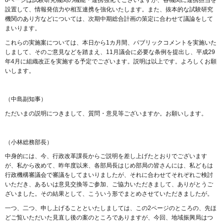
設置して、情報発信力や相互連携を強化いたします。また、抜本的な試験研究
機関のあり方などについては、次期中期総合計画の策定に合わせて議論をして
まいります。
これらの実施案については、本日から1カ月間、パブリックコメントを実施いた
しまして、そのご意見などを踏まえ、11月議会に必要な条例を提出し、平成29
年4月に組織改正を実施する予定でございます。説明は以上です。よろしくお願
いします。
（中島副知事）
ただいまの説明につきまして、質問・意見等ございますか。お願いします。
（小林総務部長）
中身的には、今、行政改革課長からご説明を差し上げたとおりでございます
が、私から改めて、昨年度以来、各部局長はじめ部局の皆さんには、私どもは
行政機構審議会で審議をしてまいりましたが、それに合わせてそれぞれご検討
いただき、あるいは意見交換等ご参加、ご協力いただきまして、ありがとうご
ざいました。その結果として、こういう形でまとめさせていただきましたが。
一つ、二つ、申し上げることといたしましては、この2ページのところの、先ほ
どご覧いただいた見直し後の案のところでありますが、今回、地域振興局はつ