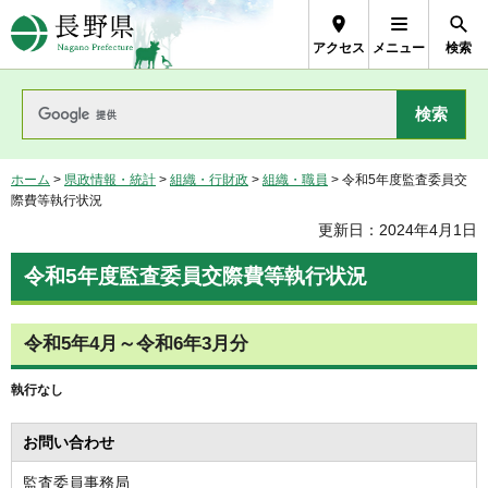
長野県Nagano Prefecture
アクセス
メニュー
検索
ホーム
>
県政情報・統計
>
組織・行財政
>
組織・職員
> 令和5年度監査委員交
際費等執行状況
更新日：2024年4月1日
令和5年度監査委員交際費等執行状況
令和5年4月～令和6年3月分
執行なし
お問い合わせ
監査委員事務局