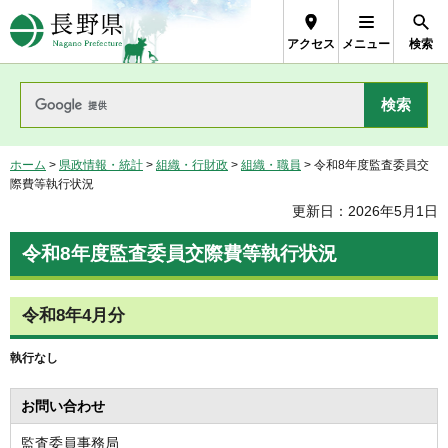
長野県Nagano Prefecture
アクセス
メニュー
検索
ホーム
>
県政情報・統計
>
組織・行財政
>
組織・職員
> 令和8年度監査委員交
際費等執行状況
更新日：2026年5月1日
令和8年度監査委員交際費等執行状況
令和8年4月分
執行なし
お問い合わせ
監査委員事務局