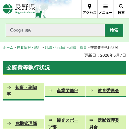
長野県Nagano Prefecture
アクセス
メニュー
検索
ホーム
>
県政情報・統計
>
組織・行財政
>
組織・職員
> 交際費等執行状況
更新日：2026年5月7日
交際費等執行状況
⇒
知事・副知
⇒
産業労働部
⇒
教育委員会
事
⇒
観光スポー
⇒
選挙管理委
⇒
危機管理部
ツ部
員会