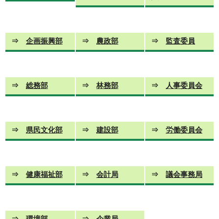
⇒
企画振興部
⇒
農政部
⇒
監査委員
⇒
総務部
⇒
林務部
⇒
人事委員会
⇒
県民文化部
⇒
建設部
⇒
労働委員会
⇒
健康福祉部
⇒
会計局
⇒
議会事務局
⇒
環境部
⇒
企業局