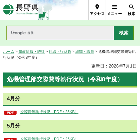
長野県Nagano Prefecture
アクセス
メニュー
検索
ホーム
>
県政情報・統計
>
組織・行財政
>
組織・職員
> 危機管理部交際費等執
行状況（令和8年度）
更新日：2026年7月1日
危機管理部交際費等執行状況（令和8年度）
4月分
交際費等執行状況（PDF：25KB）
5月分
交際費等執行状況（PDF：25KB）