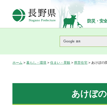
長野県Nagano Prefecture
防災・安
ホーム
>
暮らし・環境
>
住まい・景観
>
県営住宅
> あけぼの団
あけぼの