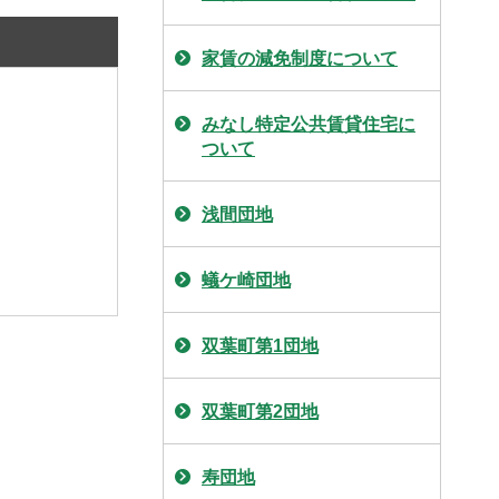
家賃の減免制度について
みなし特定公共賃貸住宅に
ついて
浅間団地
蟻ケ崎団地
双葉町第1団地
双葉町第2団地
寿団地