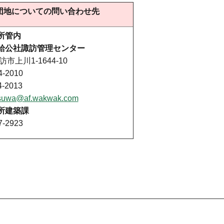
団地についての問い合わせ先
所管内
給公社諏訪管理センター
諏訪市上川1-1644-10
-2010
-2013
-suwa@af.wakwak.com
所建築課
-2923