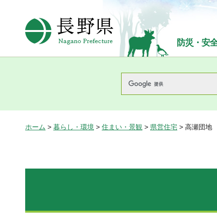
長野県Nagano Prefecture
防災・安
ホーム
>
暮らし・環境
>
住まい・景観
>
県営住宅
> 高瀬団地