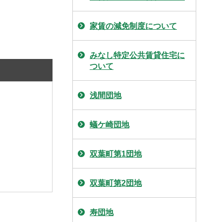
家賃の減免制度について
みなし特定公共賃貸住宅に
ついて
浅間団地
蟻ケ崎団地
双葉町第1団地
双葉町第2団地
寿団地