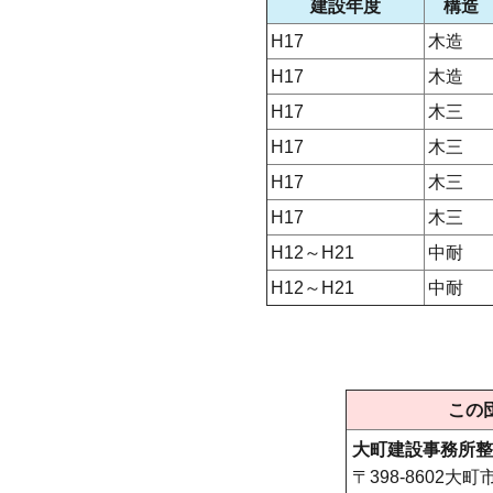
建設年度
構造
H17
木造
H17
木造
H17
木三
H17
木三
H17
木三
H17
木三
H12～H21
中耐
H12～H21
中耐
この
大町建設事務所整
〒398-8602大町市