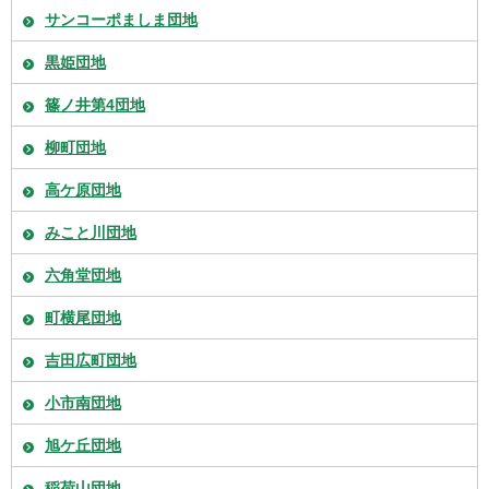
サンコーポましま団地
黒姫団地
篠ノ井第4団地
柳町団地
高ケ原団地
みこと川団地
六角堂団地
町横尾団地
吉田広町団地
小市南団地
旭ケ丘団地
稲荷山団地