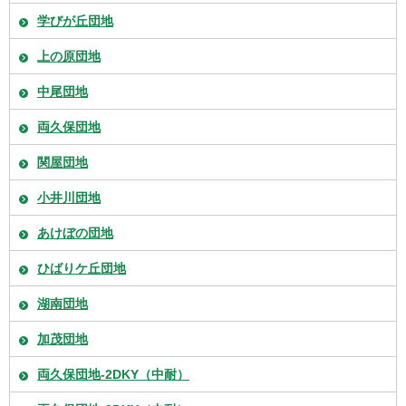
学びが丘団地
上の原団地
中尾団地
両久保団地
関屋団地
小井川団地
あけぼの団地
ひばりケ丘団地
湖南団地
加茂団地
両久保団地-2DKY（中耐）