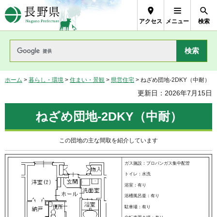
長野県Nagano Prefecture
アクセス
メニュー
検索
ホーム
>
暮らし・環境
>
住まい・景観
>
県営住宅
> ねざめ団地-2DKY（中耐）
更新日：2026年7月15日
ねざめ団地-2DKY（中耐）
この団地の主な間取を紹介しています
ガス施設：プロパンガス集中配管
トイレ：水洗
浴室：有り
浴槽風呂釜：有り
駐車場：有り