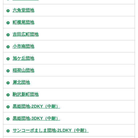
六角堂団地
町横尾団地
吉田広町団地
小市南団地
旭ケ丘団地
稲荷山団地
犀北団地
駒沢新町団地
黒姫団地-2DKY（中耐）
黒姫団地-3DKY（中耐）
サンコーポましま団地-2LDKY（中耐）