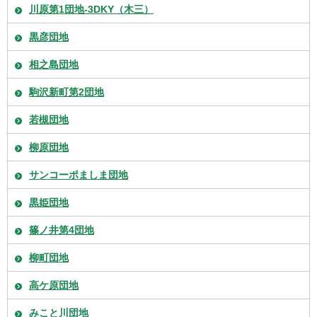
川原第1団地-3DKY（木三）
黒彦団地
相之島団地
駒沢新町第2団地
若槻団地
柳原団地
サンコーポましま団地
黒姫団地
篠ノ井第4団地
柳町団地
高ケ原団地
みこと川団地