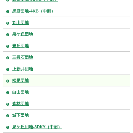
黒彦団地-4KB（中耐）
丸山団地
泉ケ丘団地
豊丘団地
三尋石団地
上新井団地
松尾団地
白山団地
森林団地
城下団地
泉ケ丘団地-3DKY（中耐）