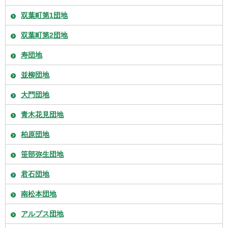
双葉町第1団地
双葉町第2団地
寿団地
並柳団地
大門団地
青木花見団地
柏原団地
笹部弥生団地
君石団地
南松本団地
アルプス団地