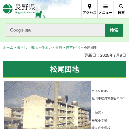
長野県Nagano Prefecture
アクセス
メニュー
検索
ホーム
>
暮らし・環境
>
住まい・景観
>
県営住宅
> 松尾団地
更新日：2025年7月9日
松尾団地
〒395-0815
飯田市松尾常磐台203-1
：学区：
松尾小学校
緑ヶ丘中学校