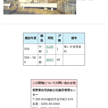
構
戸
建設年度
間取
備考
造
数
中
2LDK
車いす使用者
S56
1
耐
Y
向
S56～S6
中
3DKY
49
0
耐
この団地についての問い合わせ先
長野県住宅供給公社飯田管理セン
ター
〒395-0034飯田市追手町2-678
直通：0265-48-0460