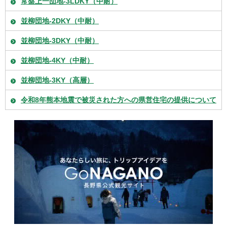
常盤上一団地-3LDKY（中耐）
並柳団地-2DKY（中耐）
並柳団地-3DKY（中耐）
並柳団地-4KY（中耐）
並柳団地-3KY（高層）
令和8年熊本地震で被災された方への県営住宅の提供について