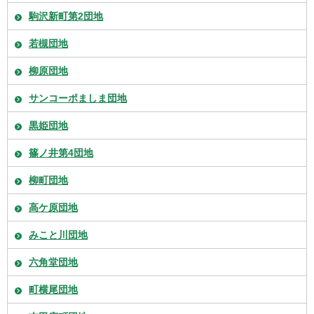
駒沢新町第2団地
若槻団地
柳原団地
サンコーポましま団地
黒姫団地
篠ノ井第4団地
柳町団地
高ケ原団地
みこと川団地
六角堂団地
町横尾団地