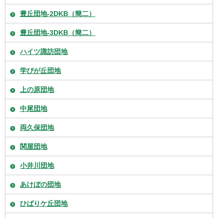
豊丘団地-2DKB（簡二）
豊丘団地-3DKB（簡二）
ハイツ諏訪団地
学びが丘団地
上の原団地
中尾団地
両久保団地
関屋団地
小井川団地
あけぼの団地
ひばりケ丘団地