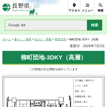
長野県Nagano Prefecture
アクセス
メニュー
検索
ホーム
>
暮らし・環境
>
住まい・景観
>
県営住宅
> 柳町団地-3DKY（高層）
更新日：2025年7月2日
柳町団地-3DKY（高層）
この団地の主な間取を紹介しています
ガス施設：都市ガス
トイレ：水洗
浴室：有り
浴槽風呂釜：有り
駐車場：有り