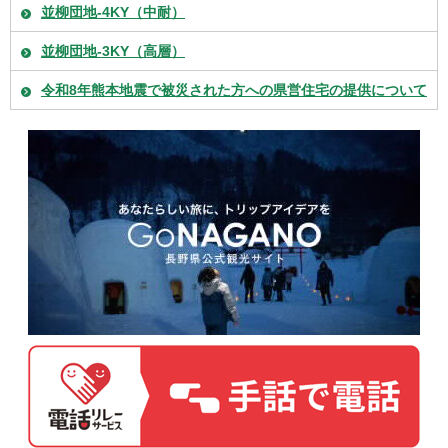
並柳団地-4KY（中耐）
並柳団地-3KY（高層）
令和8年熊本地震で被災された方への県営住宅の提供について