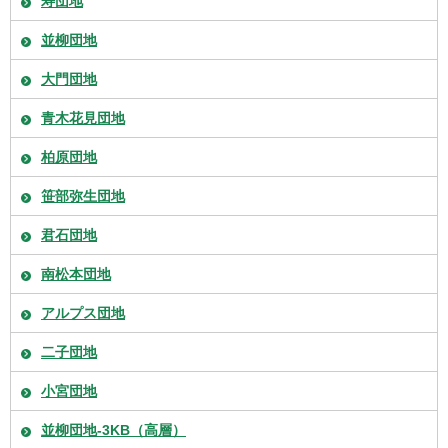
寿団地
並柳団地
大門団地
青木花見団地
柏原団地
笹部弥生団地
君石団地
南松本団地
アルプス団地
二子団地
小宮団地
並柳団地-3KB（高層）