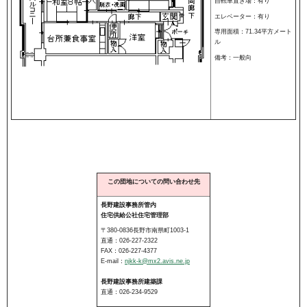
自転車置き場：有り
エレベーター：有り
専用面積：71.34平方メート
ル
備考：一般向
この団地についての問い合わせ先
長野建設事務所管内
住宅供給公社住宅管理部
〒380-0836長野市南県町1003-1
直通：026-227-2322
FAX：026-227-4377
E-mail：
njkk-k@mx2.avis.ne.jp
長野建設事務所建築課
直通：026-234-9529