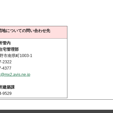
団地についての問い合わせ先
所管内
住宅管理部
長野市南県町1003-1
-2322
-4377
k@mx2.avis.ne.jp
所建築課
-9529