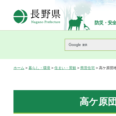
長野県Nagano Prefecture
防災・安
ホーム
>
暮らし・環境
>
住まい・景観
>
県営住宅
> 高ケ原団地
高ケ原団