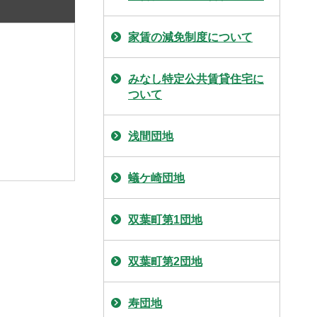
家賃の減免制度について
みなし特定公共賃貸住宅に
ついて
浅間団地
蟻ケ崎団地
双葉町第1団地
双葉町第2団地
寿団地