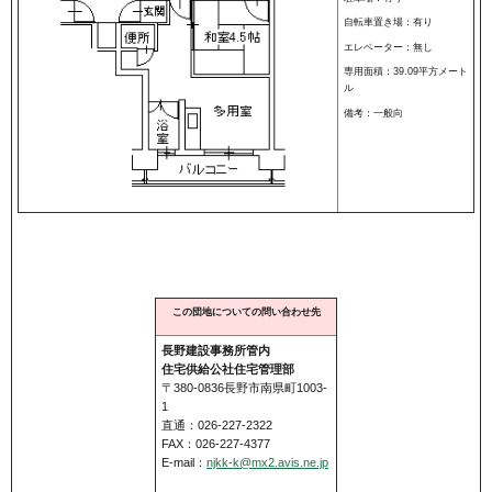
自転車置き場：有り
エレベーター：無し
専用面積：39.09平方メート
ル
備考：一般向
この団地についての問い合わせ先
長野建設事務所管内
住宅供給公社住宅管理部
〒380-0836長野市南県町1003-
1
直通：026-227-2322
FAX：026-227-4377
E-mail：
njkk-k@mx2.avis.ne.jp