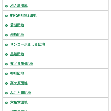
相之島団地
駒沢新町第2団地
若槻団地
柳原団地
サンコーポましま団地
黒姫団地
篠ノ井第4団地
柳町団地
高ケ原団地
みこと川団地
六角堂団地