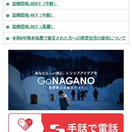
並柳団地-3DKY（中耐）
並柳団地-4KY（中耐）
並柳団地-3KY（高層）
令和8年熊本地震で被災された方への県営住宅の提供について