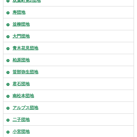
双葉町第2団地
寿団地
並柳団地
大門団地
青木花見団地
柏原団地
笹部弥生団地
君石団地
南松本団地
アルプス団地
二子団地
小宮団地