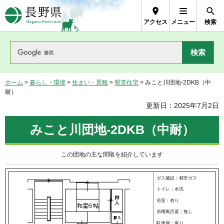
長野県Nagano Prefecture
アクセス
メニュー
検索
ホーム
>
暮らし・環境
>
住まい・景観
>
県営住宅
> みこと川団地-2DKB（中
耐）
更新日：2025年7月2日
みこと川団地-2DKB（中耐）
この団地の主な間取を紹介しています
ガス施設：都市ガス
トイレ：水洗
浴室：有り
浴槽風呂釜：無し
駐車場：有り